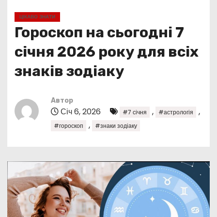
у
ЦІКАВО ЗНАТИ
Гороскоп на сьогодні 7
січня 2026 року для всіх
знаків зодіаку
Автор
Січ 6, 2026
,
,
#7 січня
#астрологія
,
#гороскоп
#знаки зодіаку