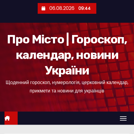
П
06.08.2026
09:44
е
р
е
Про Місто | Гороскоп,
й
т
календар, новини
и
д
України
о
к
Щоденний гороскоп, нумерологія, церковний календар,
о
прикмети та новини для українців
н
т
е
н
т