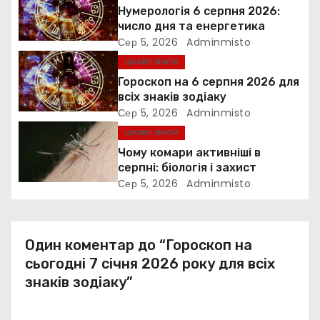
Нумерологія 6 серпня 2026:
з
число дня та енергетика
Сер 5, 2026
Adminmisto
а
ЦІКАВО ЗНАТИ
Гороскоп на 6 серпня 2026 для
п
всіх знаків зодіаку
Сер 5, 2026
Adminmisto
и
ЦІКАВО ЗНАТИ
с
Чому комари активніші в
серпні: біологія і захист
і
Сер 5, 2026
Adminmisto
в
Один коментар до “Гороскоп на
сьогодні 7 січня 2026 року для всіх
знаків зодіаку”