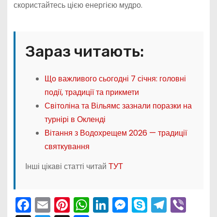
скористайтесь цією енергією мудро.
Зараз читають:
Що важливого сьогодні 7 січня: головні
події, традиції та прикмети
Світоліна та Вільямс зазнали поразки на
турнірі в Окленді
Вітання з Водохрещем 2026 — традиції
святкування
Інші цікаві статті читай
ТУТ
F
E
Pi
W
Li
M
S
T
Vi