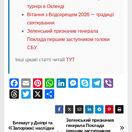
турнірі в Окленді
Вітання з Водохрещем 2026 — традиції
святкування
Зеленський призначив генерала
Поклада першим заступником голови
СБУ
Інші цікаві статті читай
ТУТ
F
E
Pi
W
Li
M
S
T
Vi
a
m
nt
h
n
e
k
el
b
T
T
X
П
c
ai
er
a
k
s
y
e
er
hr
w
о
e
l
e
ts
e
s
p
gr
e
itt
ді
b
st
A
dI
e
e
a
a
er
л
Зеленський призначив
Н
Блекаут у Дніпрі та
генерала Поклада
o
p
n
n
m
Запоріжжі: наслідки
d
и
першим заступником