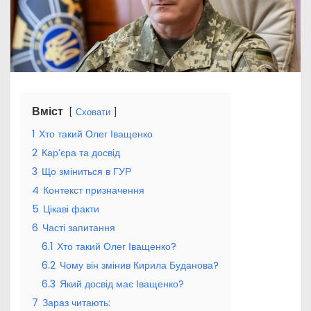
Вміст
Сховати
1
Хто такий Олег Іващенко
2
Кар’єра та досвід
3
Що зміниться в ГУР
4
Контекст призначення
5
Цікаві факти
6
Часті запитання
6.1
Хто такий Олег Іващенко?
6.2
Чому він змінив Кирила Буданова?
6.3
Який досвід має Іващенко?
7
Зараз читають: