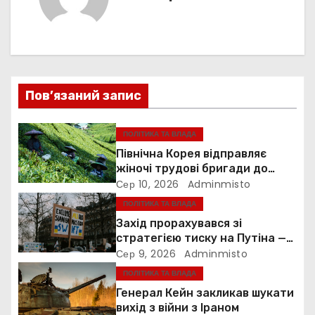
г
а
ц
і
Пов’язаний запис
я
ПОЛІТИКА ТА ВЛАДА
з
Північна Корея відправляє
жіночі трудові бригади до
а
Росії
Сер 10, 2026
Adminmisto
ПОЛІТИКА ТА ВЛАДА
п
Захід прорахувався зі
и
стратегією тиску на Путіна —
Foreign Policy
Сер 9, 2026
Adminmisto
с
ПОЛІТИКА ТА ВЛАДА
Генерал Кейн закликав шукати
і
вихід з війни з Іраном