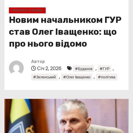
у
ПОЛІТИКА ТА ВЛАДА
Новим начальником ГУР
став Олег Іващенко: що
про нього відомо
Автор
Січ 2, 2026
,
,
#Буданов
#ГУР
,
,
#Зеленський
#Олег Іващенко
#політика