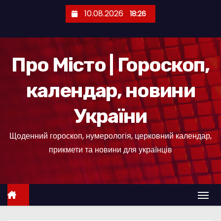
П
10.08.2026
18:26
е
р
е
Про Місто | Гороскоп,
й
т
календар, новини
и
д
України
о
к
Щоденний гороскоп, нумерологія, церковний календар,
о
прикмети та новини для українців
н
т
е
н
т