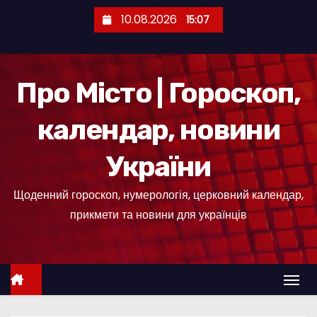
П
10.08.2026
15:07
е
р
е
Про Місто | Гороскоп,
й
т
календар, новини
и
д
України
о
к
Щоденний гороскоп, нумерологія, церковний календар,
о
прикмети та новини для українців
н
т
е
н
т