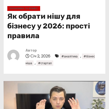
у
ЕКОНОМІКА ТА БІЗНЕС
Як обрати нішу для
бізнесу у 2026: прості
правила
Автор
Січ 2, 2026
,
#аналітика
#бізнес
,
ніша
#стартап