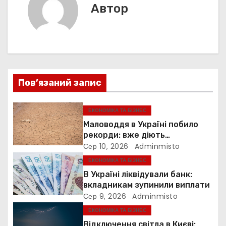
с
і
Автор
я
г
а
ц
Пов’язаний запис
і
я
ЕКОНОМІКА ТА БІЗНЕС
Маловоддя в Україні побило
з
рекорди: вже діють
обмеження води
Сер 10, 2026
Adminmisto
а
ЕКОНОМІКА ТА БІЗНЕС
п
В Україні ліквідували банк:
вкладникам зупинили виплати
и
Сер 9, 2026
Adminmisto
ЕКОНОМІКА ТА БІЗНЕС
с
Відключення світла в Києві: