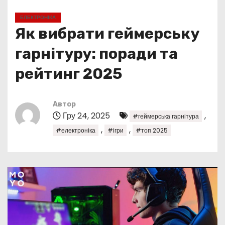
у
ЕЛЕКТРОНІКА
Як вибрати геймерську
гарнітуру: поради та
рейтинг 2025
Автор
Гру 24, 2025
,
#геймерська гарнітура
,
,
#електроніка
#ігри
#топ 2025