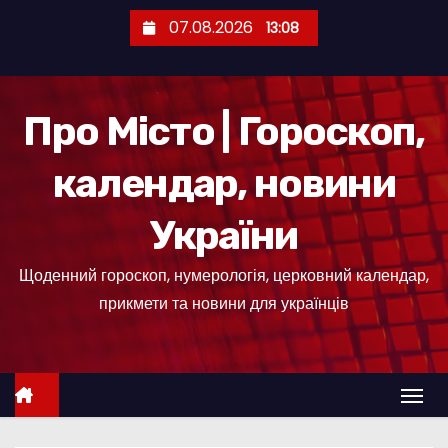
П
07.08.2026
13:08
е
р
е
Про Місто | Гороскоп,
й
т
календар, новини
и
д
України
о
к
Щоденний гороскоп, нумерологія, церковний календар,
о
прикмети та новини для українців
н
т
е
н
т