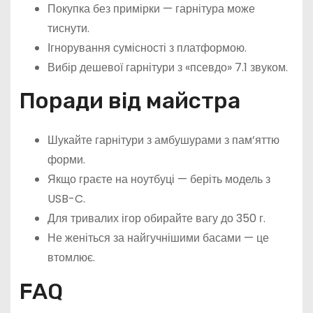
Покупка без примірки — гарнітура може
тиснути.
Ігнорування сумісності з платформою.
Вибір дешевої гарнітури з «псевдо» 7.1 звуком.
Поради від майстра
Шукайте гарнітури з амбушурами з пам’яттю
форми.
Якщо граєте на ноутбуці — беріть модель з
USB-C.
Для тривалих ігор обирайте вагу до 350 г.
Не женіться за найгучнішими басами — це
втомлює.
FAQ