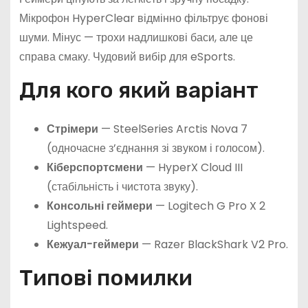
Мікрофон HyperClear відмінно фільтрує фонові
шуми. Мінус — трохи надлишкові баси, але це
справа смаку. Чудовий вибір для eSports.
Для кого який варіант
Стрімери
— SteelSeries Arctis Nova 7
(одночасне з’єднання зі звуком і голосом).
Кіберспортсмени
— HyperX Cloud III
(стабільність і чистота звуку).
Консольні геймери
— Logitech G Pro X 2
Lightspeed.
Кежуал-геймери
— Razer BlackShark V2 Pro.
Типові помилки