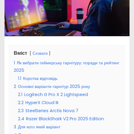
Вміст
Сховати
1
Як вибрати геймерську гарнітуру: поради та рейтинг
2025
1.1
Коротка відповідь
2
Основні варіанти гарнітур 2025 року
2.1
Logitech G Pro X 2 Lightspeed
2.2
HyperX Cloud III
2.3
SteelSeries Arctis Nova 7
2.4
Razer BlackShark V2 Pro 2025 Edition
3
Для кого який варіант