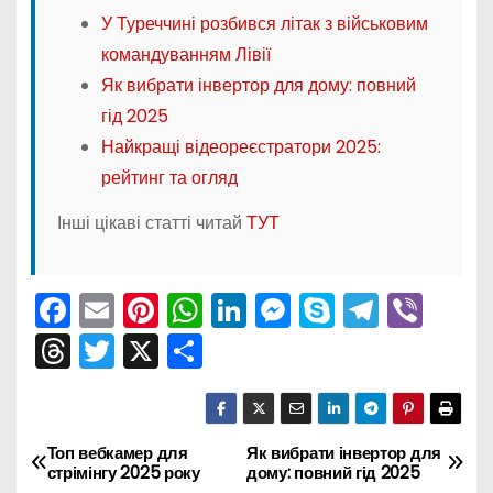
У Туреччині розбився літак з військовим
командуванням Лівії
Як вибрати інвертор для дому: повний
гід 2025
Найкращі відеореєстратори 2025:
рейтинг та огляд
Інші цікаві статті читай
ТУТ
F
E
Pi
W
Li
M
S
T
Vi
a
m
nt
h
n
e
k
el
b
T
T
X
П
c
ai
er
a
k
s
y
e
er
hr
w
о
e
l
e
ts
e
s
p
gr
e
itt
ді
b
st
A
dI
e
e
a
a
er
л
Н
Топ вебкамер для
Як вибрати інвертор для
стрімінгу 2025 року
дому: повний гід 2025
o
p
n
n
m
d
и