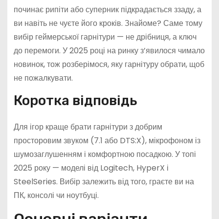
починає рипіти або суперник підкрадається ззаду, а
ви навіть не чуєте його кроків. Знайоме? Саме тому
вибір геймерської гарнітури — не дрібниця, а ключ
до перемоги. У 2025 році на ринку з’явилося чимало
новинок, тож розберімося, яку гарнітуру обрати, щоб
не пожалкувати.
Коротка відповідь
Для ігор краще брати гарнітури з добрим
просторовим звуком (7.1 або DTS:X), мікрофоном із
шумозаглушенням і комфортною посадкою. У топі
2025 року — моделі від Logitech, HyperX і
SteelSeries. Вибір залежить від того, граєте ви на
ПК, консолі чи ноутбуці.
Основні варіанти