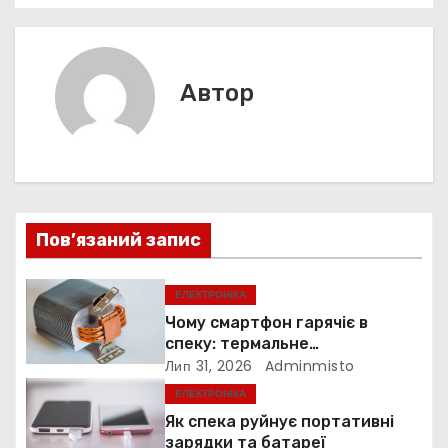
а
o
p
g
s
т
k
er
в
и
с
і
Автор
я
г
а
ц
Пов’язаний запис
і
ЕЛЕКТРОНІКА
я
Чому смартфон гарячіє в
з
спеку: термальне
дросселювання
Лип 31, 2026
Adminmisto
а
ЕЛЕКТРОНІКА
Як спека руйнує портативні
п
зарядки та батареї