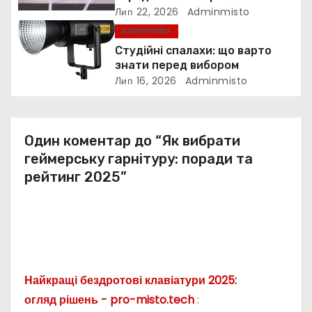
Лип 22, 2026
Adminmisto
и
ЕЛЕКТРОНІКА
с
Студійні спалахи: що варто
знати перед вибором
і
Лип 16, 2026
Adminmisto
в
Один коментар до “Як вибрати
геймерську гарнітуру: поради та
рейтинг 2025”
Найкращі бездротові клавіатури 2025:
огляд рішень - pro-misto.tech
: