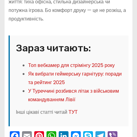
життя: тиха офісна, стильна дизайнерська чи
потужна ігрова. Бо комфорт друку — це не розкіш, а
продуктивність.
Зараз читають:
Топ вебкамер для стрімінгу 2025 року
Як вибрати геймерську гарнітуру: поради
та рейтинг 2025
У Туреччині розбився літак з військовим
командуванням Лівії
Інші цікаві статті читай
ТУТ
F
E
Pi
W
Li
M
S
T
Vi