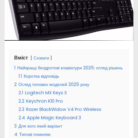
Вміст
Сховати
1
Найкращі бездротові клавіатури 2025: огляд рішень
1.1
Коротка відповідь
2
Огляд топових моделей 2025 року
2.1
Logitech MX Keys S
2.2
Keychron K10 Pro
2.3
Razer BlackWidow V4 Pro Wireless
2.4
Apple Magic Keyboard 3
3
Для кого який варіант
4
Типові помилки