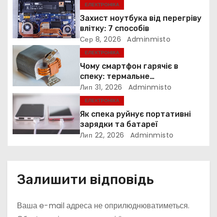
ЕЛЕКТРОНІКА
я
Захист ноутбука від перегріву
з
влітку: 7 способів
Сер 8, 2026
Adminmisto
а
ЕЛЕКТРОНІКА
Чому смартфон гарячіє в
п
спеку: термальне
дросселювання
Лип 31, 2026
Adminmisto
и
ЕЛЕКТРОНІКА
с
Як спека руйнує портативні
зарядки та батареї
і
Лип 22, 2026
Adminmisto
в
Залишити відповідь
Ваша e-mail адреса не оприлюднюватиметься.