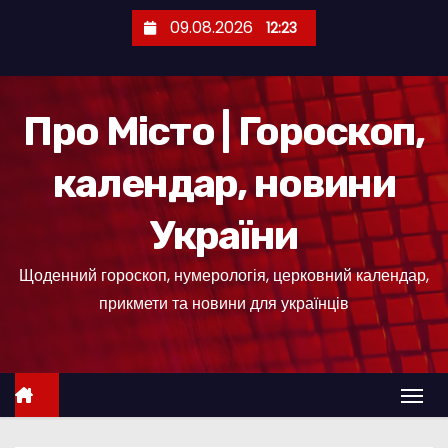
П
09.08.2026
12:23
е
р
е
Про Місто | Гороскоп,
й
т
календар, новини
и
д
України
о
к
Щоденний гороскоп, нумерологія, церковний календар,
о
прикмети та новини для українців
н
т
е
н
т