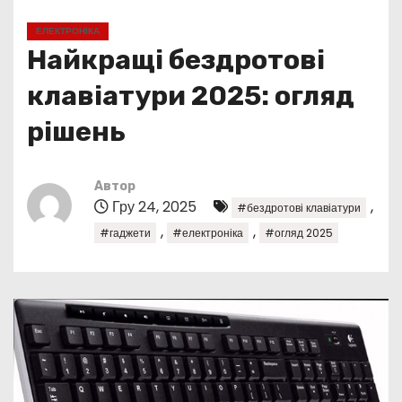
у
ЕЛЕКТРОНІКА
Найкращі бездротові
клавіатури 2025: огляд
рішень
Автор
Гру 24, 2025
,
#бездротові клавіатури
,
,
#гаджети
#електроніка
#огляд 2025