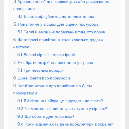
4
Урочисті поезії для керівництва або досвідчених
працівників
4.1
Вірші з офіційним, але теплим тоном
5
Привітання у віршах для рідних прокурора
5.1
Теплі й емоційні побажання тим, хто поруч
6
Жартівливі привітання: коли хочеться додати
настрою
6.1
Веселі вірші з ноткою іронії
7
Як обрати потрібне привітання у віршах
7.1
Три невеликі поради
8
Цікаві факти про прокурорів
9
Часті запитання про привітання з Днем
прокуратури
9.1
Які вітання найкраще підходять до свята?
9.2
Чи можна використовувати гумор у віршах?
9.3
Що обрати для керівника?
9.4
Коли відзначають День прокуратури в Україні?