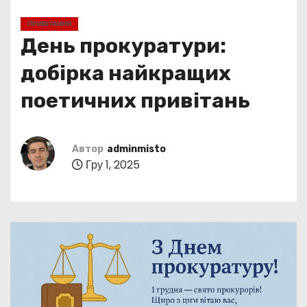
у
ПРИВІТАННЯ
День прокуратури:
добірка найкращих
поетичних привітань
Автор
adminmisto
Гру 1, 2025