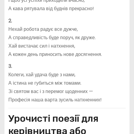
І щоб усі успіхи приходили вчасно,
А кава рятувала від буднів прекрасно!
2.
Нехай робота радує все дужче,
А справедливість буде поруч, як друже.
Хай вистачає сил і натхнення,
А кожен день приносить нове досягнення.
3.
Колеги, хай удача буде з нами,
А істина не губиться між томами.
Зі святом вас і з перемог щоденних —
Професія наша варта зусиль натхненних!
Урочисті поезії для
керівництва або