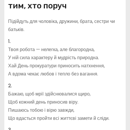
тим, хто поруч
Підійдуть для чоловіка, дружини, брата, сестри чи
батьків.
1.
Твоя робота — нелегка, але благородна,
У ній сила характеру й мудрість природна.
Хай День прокуратури приносить натхнення,
А вдома чекає любов і тепло без вагання.
2.
Бажаю, щоб мрії здійснювалися щиро,
Щоб кожний день приносив віру.
Пишаюсь тобою і вірю завжди,
Що вдасться пройти всі життєві замети й сліди.
3.