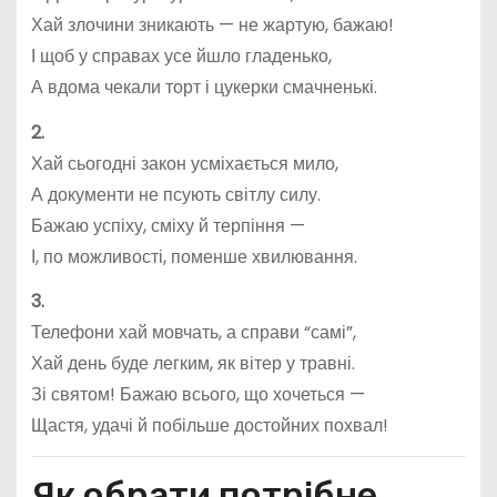
Хай злочини зникають — не жартую, бажаю!
І щоб у справах усе йшло гладенько,
А вдома чекали торт і цукерки смачненькі.
2.
Хай сьогодні закон усміхається мило,
А документи не псують світлу силу.
Бажаю успіху, сміху й терпіння —
І, по можливості, поменше хвилювання.
3.
Телефони хай мовчать, а справи “самі”,
Хай день буде легким, як вітер у травні.
Зі святом! Бажаю всього, що хочеться —
Щастя, удачі й побільше достойних похвал!
Як обрати потрібне