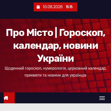
П
10.08.2026
15:15
е
р
е
Про Місто | Гороскоп,
й
т
календар, новини
и
д
України
о
к
Щоденний гороскоп, нумерологія, церковний календар,
о
прикмети та новини для українців
н
т
е
н
т