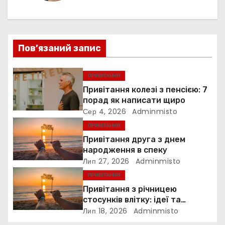
а
ц
і
Пов’язаний запис
я
ПРИВІТАННЯ
з
Привітання колезі з пенсією: 7
порад як написати щиро
а
Сер 4, 2026
Adminmisto
ПРИВІТАННЯ
п
Привітання друга з днем
и
народження в спеку
Лип 27, 2026
Adminmisto
с
ПРИВІТАННЯ
Привітання з річницею
і
стосунків влітку: ідеї та
сценарії
Лип 18, 2026
Adminmisto
в