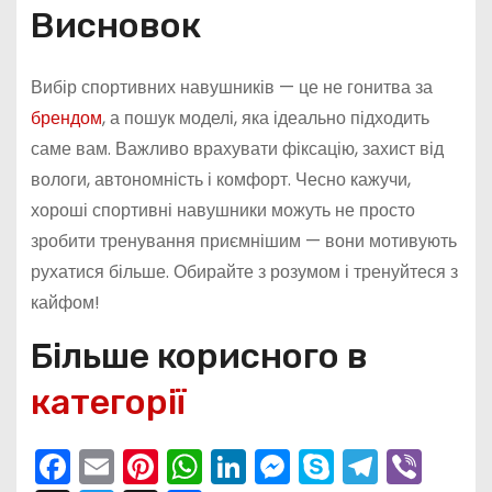
Висновок
Вибір спортивних навушників — це не гонитва за
брендом
, а пошук моделі, яка ідеально підходить
саме вам. Важливо врахувати фіксацію, захист від
вологи, автономність і комфорт. Чесно кажучи,
хороші спортивні навушники можуть не просто
зробити тренування приємнішим — вони мотивують
рухатися більше. Обирайте з розумом і тренуйтеся з
кайфом!
Більше корисного в
категорії
F
E
Pi
W
Li
M
S
T
Vi