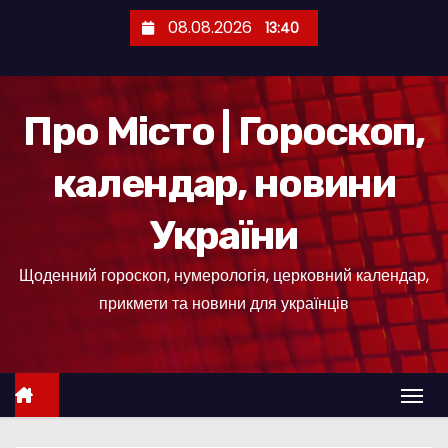
П
08.08.2026
13:40
е
р
е
Про Місто | Гороскоп,
й
т
календар, новини
и
д
України
о
к
Щоденний гороскоп, нумерологія, церковний календар,
о
прикмети та новини для українців
н
т
е
н
т