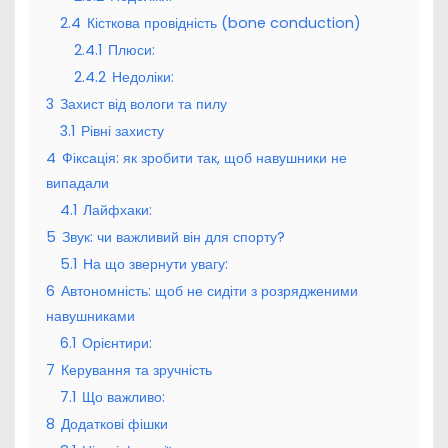
2.4
Кісткова провідність (bone conduction)
2.4.1
Плюси:
2.4.2
Недоліки:
3
Захист від вологи та пилу
3.1
Рівні захисту
4
Фіксація: як зробити так, щоб навушники не
випадали
4.1
Лайфхаки:
5
Звук: чи важливий він для спорту?
5.1
На що звернути увагу:
6
Автономність: щоб не сидіти з розрядженими
навушниками
6.1
Орієнтири:
7
Керування та зручність
7.1
Що важливо:
8
Додаткові фішки