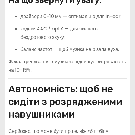
На що звернути увагу:
драйвери 6–10 мм — оптимально для in-ear;
кодеки AAC / aptX — для якісного
бездротового звуку;
баланс частот — щоб музика не різала вуха.
Факт:
тренування з музикою підвищує витривалість
на 10–15%.
Автономність: щоб не
сидіти з розрядженими
навушниками
Серйозно, що може бути гірше, ніж «біп-біп»