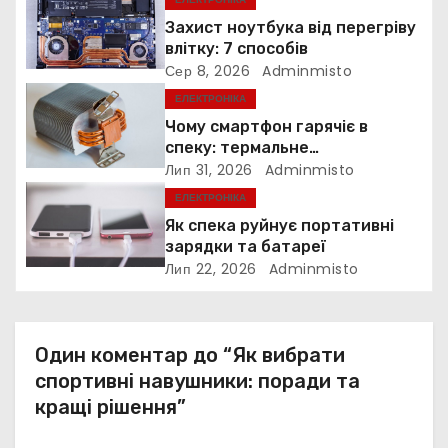
я
Захист ноутбука від перегріву
з
влітку: 7 способів
Сер 8, 2026
Adminmisto
а
ЕЛЕКТРОНІКА
п
Чому смартфон гарячіє в
спеку: термальне
и
дросселювання
Лип 31, 2026
Adminmisto
ЕЛЕКТРОНІКА
с
Як спека руйнує портативні
і
зарядки та батареї
Лип 22, 2026
Adminmisto
в
Один коментар до “Як вибрати
спортивні навушники: поради та
кращі рішення”