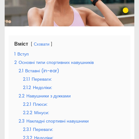
Вміст
Сховати
1
Вступ
2
Основні типи спортивних навушників
2.1
Вставні (in-ear)
2.1.1
Переваги:
2.1.2
Недоліки:
2.2
Навушники з дужками
2.2.1
Плюси:
2.2.2
Мінуси:
2.3
Накладні спортивні навушники
2.3.1
Переваги:
2.3.2
Недоліки: