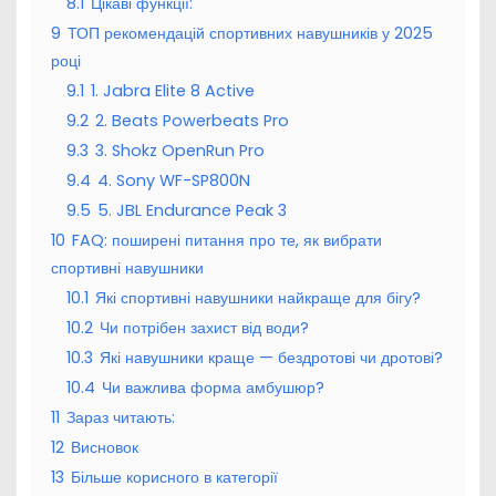
8.1
Цікаві функції:
9
ТОП рекомендацій спортивних навушників у 2025
році
9.1
1. Jabra Elite 8 Active
9.2
2. Beats Powerbeats Pro
9.3
3. Shokz OpenRun Pro
9.4
4. Sony WF-SP800N
9.5
5. JBL Endurance Peak 3
10
FAQ: поширені питання про те, як вибрати
спортивні навушники
10.1
Які спортивні навушники найкраще для бігу?
10.2
Чи потрібен захист від води?
10.3
Які навушники краще — бездротові чи дротові?
10.4
Чи важлива форма амбушюр?
11
Зараз читають:
12
Висновок
13
Більше корисного в категорії