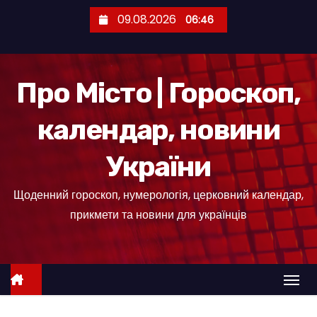
П
09.08.2026
06:46
е
р
е
Про Місто | Гороскоп,
й
т
календар, новини
и
д
України
о
к
Щоденний гороскоп, нумерологія, церковний календар,
о
прикмети та новини для українців
н
т
е
н
т