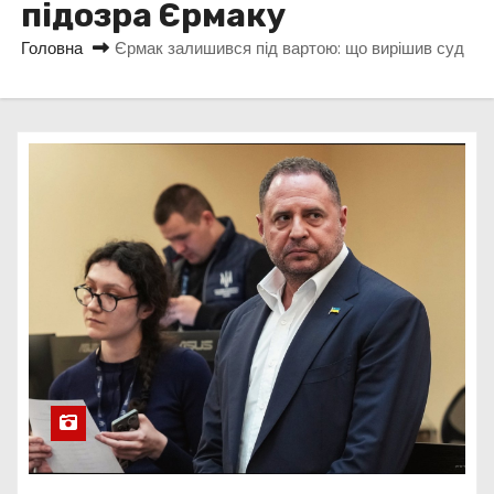
підозра Єрмаку
у
Головна
Єрмак залишився під вартою: що вирішив суд