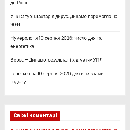
до Росії
а
УПЛ 2 тур: Шахтар лідирує, Динамо перемогло на
п
90+1
и
Нумерологія 10 серпня 2026: число дня та
с
енергетика
і
Верес – Динамо: результат і хід матчу УПЛ
в
Гороскоп на 10 серпня 2026 для всіх знаків
зодіаку
Свіжі коментарі