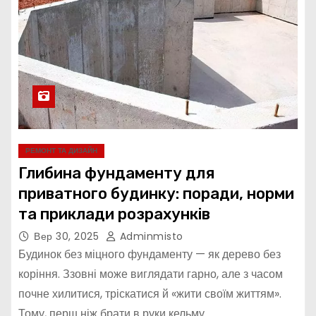
РЕМОНТ ТА ДИЗАЙН
Глибина фундаменту для
приватного будинку: поради, норми
та приклади розрахунків
Вер 30, 2025
Adminmisto
Будинок без міцного фундаменту — як дерево без
коріння. Ззовні може виглядати гарно, але з часом
почне хилитися, тріскатися й «жити своїм життям».
Тому, перш ніж брати в руки кельму…