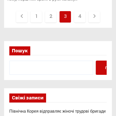
П
1
2
3
4
а
г
і
Пошук
н
Пошу
а
ц
і
Свіжі записи
я
Північна Корея відправляє жіночі трудові бригади
з