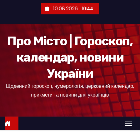
П
10.08.2026
10:44
е
р
е
Про Місто | Гороскоп,
й
т
календар, новини
и
д
України
о
к
Щоденний гороскоп, нумерологія, церковний календар,
о
прикмети та новини для українців
н
т
е
н
т