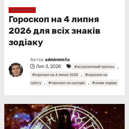
у
ЦІКАВО ЗНАТИ
Гороскоп на 4 липня
2026 для всіх знаків
зодіаку
Автор
adminmisto
Лип 3, 2026
,
#астрологічний прогноз
,
#гороскоп на 4 липня 2026
#гороскоп на
,
,
суботу
#гороскоп на сьогодні
#знаки зодіаку