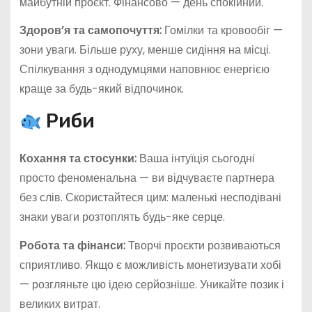
майбутній проєкт. Фінансово — день спокійний.
Здоров’я та самопочуття:
Гомілки та кровообіг —
зони уваги. Більше руху, менше сидіння на місці.
Спілкування з однодумцями наповнює енергією
краще за будь-який відпочинок.
Риби
Кохання та стосунки:
Ваша інтуїція сьогодні
просто феноменальна — ви відчуваєте партнера
без слів. Скористайтеся цим: маленькі несподівані
знаки уваги розтоплять будь-яке серце.
Робота та фінанси:
Творчі проєкти розвиваються
сприятливо. Якщо є можливість монетизувати хобі
— розгляньте цю ідею серйозніше. Уникайте позик і
великих витрат.