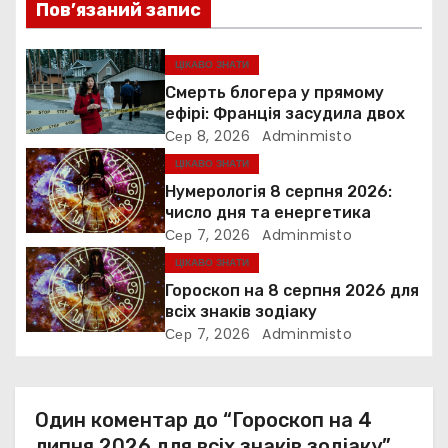
Пов’язаний запис
і
я
ЦІКАВО ЗНАТИ
Смерть блогера у прямому
з
ефірі: Франція засудила двох
Сер 8, 2026
Adminmisto
а
ЦІКАВО ЗНАТИ
п
Нумерологія 8 серпня 2026:
число дня та енергетика
и
Сер 7, 2026
Adminmisto
ЦІКАВО ЗНАТИ
с
Гороскоп на 8 серпня 2026 для
і
всіх знаків зодіаку
Сер 7, 2026
Adminmisto
в
Один коментар до “Гороскоп на 4
липня 2026 для всіх знаків зодіаку”