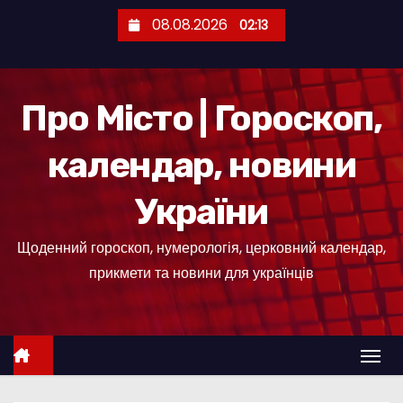
П
08.08.2026
02:13
е
р
е
Про Місто | Гороскоп,
й
т
календар, новини
и
д
України
о
к
Щоденний гороскоп, нумерологія, церковний календар,
о
прикмети та новини для українців
н
т
е
н
т