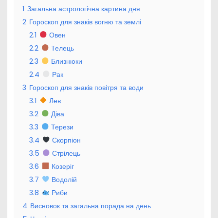
1
Загальна астрологічна картина дня
2
Гороскоп для знаків вогню та землі
2.1
Овен
2.2
Телець
2.3
Близнюки
2.4
Рак
3
Гороскоп для знаків повітря та води
3.1
Лев
3.2
Діва
3.3
Терези
3.4
Скорпіон
3.5
Стрілець
3.6
Козеріг
3.7
Водолій
3.8
Риби
4
Висновок та загальна порада на день