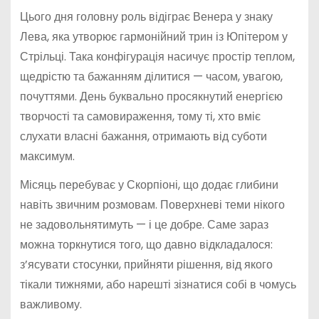
Цього дня головну роль відіграє Венера у знаку
Лева, яка утворює гармонійний трин із Юпітером у
Стрільці. Така конфігурація насичує простір теплом,
щедрістю та бажанням ділитися — часом, увагою,
почуттями. День буквально просякнутий енергією
творчості та самовираження, тому ті, хто вміє
слухати власні бажання, отримають від суботи
максимум.
Місяць перебуває у Скорпіоні, що додає глибини
навіть звичним розмовам. Поверхневі теми нікого
не задовольнятимуть — і це добре. Саме зараз
можна торкнутися того, що давно відкладалося:
з’ясувати стосунки, прийняти рішення, від якого
тікали тижнями, або нарешті зізнатися собі в чомусь
важливому.