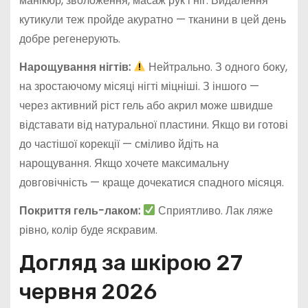
манікюр, зволоження, масаж рук і ніг. Видалення
кутикули теж пройде акуратно — тканини в цей день
добре регенерують.
Нарощування нігтів:
Нейтрально. З одного боку,
на зростаючому місяці нігті міцніші. З іншого —
через активний ріст гель або акрил може швидше
відставати від натуральної пластини. Якщо ви готові
до частішої корекції — сміливо йдіть на
нарощування. Якщо хочете максимальну
довговічність — краще дочекатися спадного місяця.
Покриття гель-лаком:
Сприятливо. Лак ляже
рівно, колір буде яскравим.
Догляд за шкірою 27
червня 2026