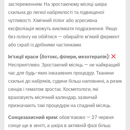
застереженням. На зростаючому місяці шкіра
схильна до легкої набряклості та підвищеної
чутливості. Хімічний пілінг або агресивна
ексфоліація можуть викликати подразнення. Якщо
без пілінгу не обійтися — обирайте м’який фермент
або скраб із дрібними частинками.
Ін’єкції краси (ботокс, філери, мезотерапія):
Несприятливо. Зростаючий місяць — не найкращий
час для будь-яких інвазивних процедур. Тканини
схильні до набряків, судини більш наповнені, а ризик
синців і гематом зростає. Косметологи, які
враховують місячний календар, зазвичай
призначають такі процедури на спадний місяць.
Сонцезахисний крем:
обов’язково — 27 червня
сонце ще в зеніті, а шкіра в активній фазі більш