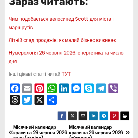
Зараз читають:
Чим подобається велосипед Scott для міста і
маршрутів
Літній спад продажів: як малий бізнес виживає
Нумерологія 26 червня 2026: енергетика та число
дня
Інші цікаві статті читай
ТУТ
F
E
Pi
W
Li
M
S
T
Vi
a
m
nt
h
n
e
k
el
b
T
T
X
П
c
ai
er
a
k
s
y
e
er
hr
w
о
e
l
e
ts
e
s
p
gr
e
itt
ді
b
st
A
dI
e
e
a
a
er
л
Місячний календар
Місячний календар
Н
краси на 28 червня 2026
краси на 26 червня 2026
o
p
n
n
m