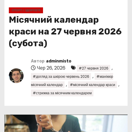
у
СПОРТ І ЗДОРОВ’Я
Місячний календар
краси на 27 червня 2026
(субота)
Автор
adminmisto
Чер 26, 2026
,
#27 червня 2026
,
#догляд за шкірою червень 2026
#манікюр
,
,
місячний календар
#місячний календар краси
#стрижка за місячним календарем