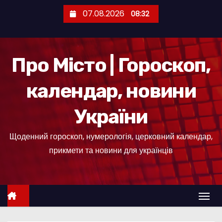
П
07.08.2026
08:32
е
р
е
Про Місто | Гороскоп,
й
т
календар, новини
и
д
України
о
к
Щоденний гороскоп, нумерологія, церковний календар,
о
прикмети та новини для українців
н
т
е
н
т