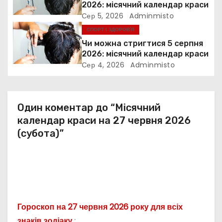
2026: місячний календар краси
и
Сер 5, 2026
Adminmisto
СПОРТ І ЗДОРОВ’Я
с
Чи можна стригтися 5 серпня
і
2026: місячний календар краси
Сер 4, 2026
Adminmisto
в
Один коментар до “Місячний
календар краси на 27 червня 2026
(субота)”
Гороскоп на 27 червня 2026 року для всіх
знаків зодіаку
: