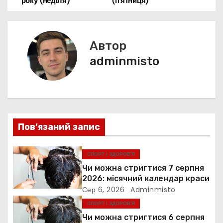
d
и
року (неділя)
(п’ятниця)
а
o
p
g
s
т
k
er
в
и
с
Автор
і
я
adminmisto
г
а
ц
Пов’язаний запис
і
я
СПОРТ І ЗДОРОВ’Я
Чи можна стригтися 7 серпня
з
2026: місячний календар краси
Сер 6, 2026
Adminmisto
а
СПОРТ І ЗДОРОВ’Я
п
Чи можна стригтися 6 серпня