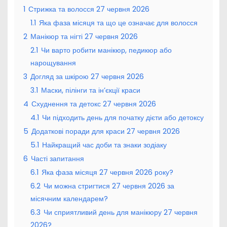
1
Стрижка та волосся 27 червня 2026
1.1
Яка фаза місяця та що це означає для волосся
2
Манікюр та нігті 27 червня 2026
2.1
Чи варто робити манікюр, педикюр або
нарощування
3
Догляд за шкірою 27 червня 2026
3.1
Маски, пілінги та ін’єкції краси
4
Схуднення та детокс 27 червня 2026
4.1
Чи підходить день для початку дієти або детоксу
5
Додаткові поради для краси 27 червня 2026
5.1
Найкращий час доби та знаки зодіаку
6
Часті запитання
6.1
Яка фаза місяця 27 червня 2026 року?
6.2
Чи можна стригтися 27 червня 2026 за
місячним календарем?
6.3
Чи сприятливий день для манікюру 27 червня
2026?