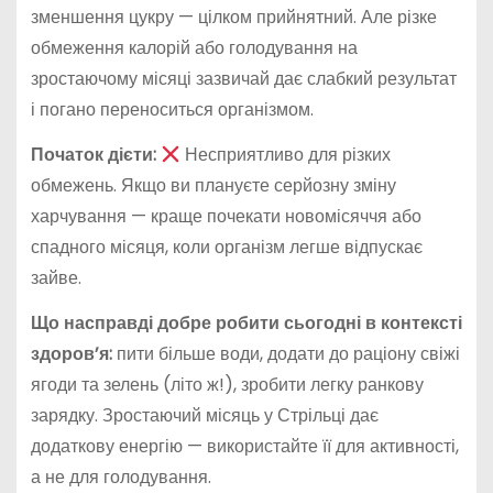
зменшення цукру — цілком прийнятний. Але різке
обмеження калорій або голодування на
зростаючому місяці зазвичай дає слабкий результат
і погано переноситься організмом.
Початок дієти:
Несприятливо для різких
обмежень. Якщо ви плануєте серйозну зміну
харчування — краще почекати новомісяччя або
спадного місяця, коли організм легше відпускає
зайве.
Що насправді добре робити сьогодні в контексті
здоров’я:
пити більше води, додати до раціону свіжі
ягоди та зелень (літо ж!), зробити легку ранкову
зарядку. Зростаючий місяць у Стрільці дає
додаткову енергію — використайте її для активності,
а не для голодування.