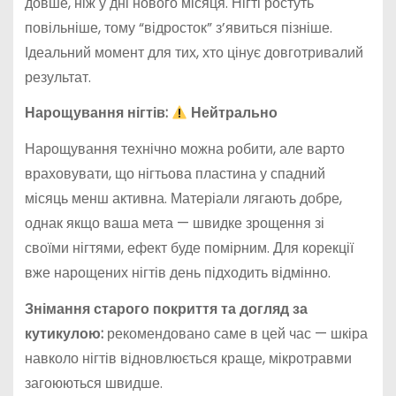
довше, ніж у дні нового місяця. Нігті ростуть
повільніше, тому “відросток” з’явиться пізніше.
Ідеальний момент для тих, хто цінує довготривалий
результат.
Нарощування нігтів:
Нейтрально
Нарощування технічно можна робити, але варто
враховувати, що нігтьова пластина у спадний
місяць менш активна. Матеріали лягають добре,
однак якщо ваша мета — швидке зрощення зі
своїми нігтями, ефект буде помірним. Для корекції
вже нарощених нігтів день підходить відмінно.
Знімання старого покриття та догляд за
кутикулою:
рекомендовано саме в цей час — шкіра
навколо нігтів відновлюється краще, мікротравми
загоюються швидше.