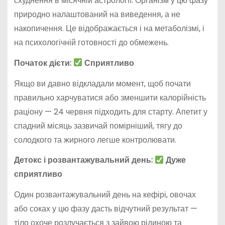
схуднення в місячній астрології. Організм у цю фазу
природно налаштований на виведення, а не
накопичення. Це відображається і на метаболізмі, і
на психологічній готовності до обмежень.
Початок дієти:
Сприятливо
Якщо ви давно відкладали момент, щоб почати
правильно харчуватися або зменшити калорійність
раціону — 24 червня підходить для старту. Апетит у
спадний місяць зазвичай помірніший, тягу до
солодкого та жирного легше контролювати.
Детокс і розвантажувальний день:
Дуже
сприятливо
Один розвантажувальний день на кефірі, овочах
або соках у цю фазу дасть відчутний результат —
тіло охоче розлучається з зайвою рідиною та