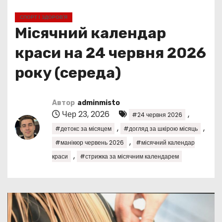
у
СПОРТ І ЗДОРОВ’Я
Місячний календар
краси на 24 червня 2026
року (середа)
Автор
adminmisto
Чер 23, 2026
,
#24 червня 2026
,
,
#детокс за місяцем
#догляд за шкірою місяць
,
#манікюр червень 2026
#місячний календар
,
краси
#стрижка за місячним календарем