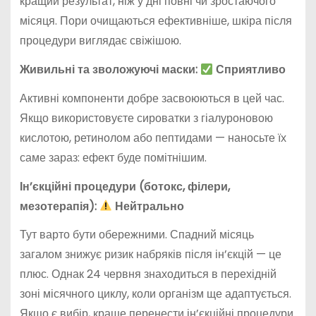
кращий результат, ніж у дні повні чи зростаючого
місяця. Пори очищаються ефективніше, шкіра після
процедури виглядає свіжішою.
Живильні та зволожуючі маски:
Сприятливо
Активні компоненти добре засвоюються в цей час.
Якщо використовуєте сироватки з гіалуроновою
кислотою, ретинолом або пептидами — наносьте їх
саме зараз: ефект буде помітнішим.
Ін’єкційні процедури (ботокс, філери,
мезотерапія):
Нейтрально
Тут варто бути обережними. Спадний місяць
загалом знижує ризик набряків після ін’єкцій — це
плюс. Однак 24 червня знаходиться в перехідній
зоні місячного циклу, коли організм ще адаптується.
Якщо є вибір, краще перенести ін’єкційні процедури