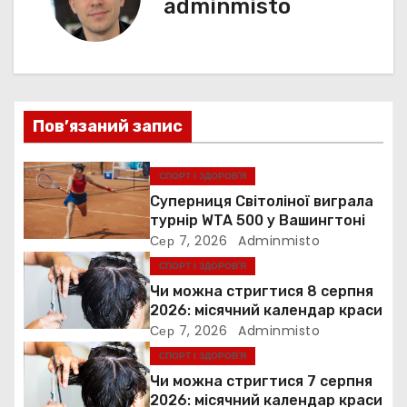
я
adminmisto
г
а
ц
Пов’язаний запис
і
я
СПОРТ І ЗДОРОВ’Я
Суперниця Світоліної виграла
з
турнір WTA 500 у Вашингтоні
Сер 7, 2026
Adminmisto
а
СПОРТ І ЗДОРОВ’Я
п
Чи можна стригтися 8 серпня
2026: місячний календар краси
и
Сер 7, 2026
Adminmisto
СПОРТ І ЗДОРОВ’Я
с
Чи можна стригтися 7 серпня
і
2026: місячний календар краси