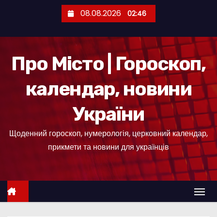
П
08.08.2026
02:46
е
р
е
Про Місто | Гороскоп,
й
т
календар, новини
и
д
України
о
к
Щоденний гороскоп, нумерологія, церковний календар,
о
прикмети та новини для українців
н
т
е
н
т