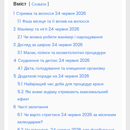
Вміст
Сховати
1
Стрижка та волосся 24 червня 2026
1.1
Фаза місяця та її вплив на волосся
2
Манікюр та нігті 24 червня 2026
2.1
Чи можна робити манікюр і нарощування
3
Догляд за шкірою 24 червня 2026
3.1
Маски, пілінги та косметологічні процедури
4
Схуднення та детокс 24 червня 2026
4.1
Дієта, голодування та очищення організму
5
Додаткові поради на 24 червня 2026
5.1
Найкращий час доби для процедур краси
5.2
Які знаки зодіаку отримають максимальний
ефект
6
Часті запитання
6.1
Чи варто стригтися 24 червня 2026 за місячним
календарем?
6.2
Чи підходить 24 червня 2026 для фарбування