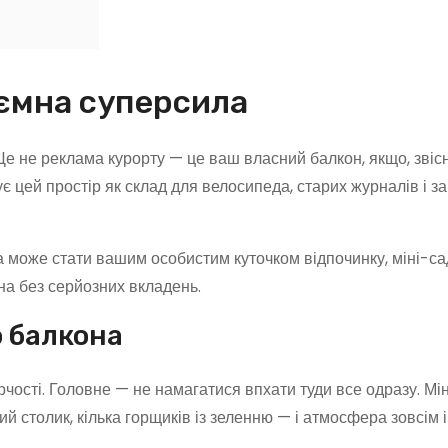
аємна суперсила
є. Це не реклама курорту — це ваш власний балкон, якщо, звіс
ує цей простір як склад для велосипеда, старих журналів і з
а може стати вашим особистим куточком відпочинку, міні-с
на без серйозних вкладень.
 балкона
рчості. Головне — не намагатися впхати туди все одразу. Мі
й столик, кілька горщиків із зеленню — і атмосфера зовсім 