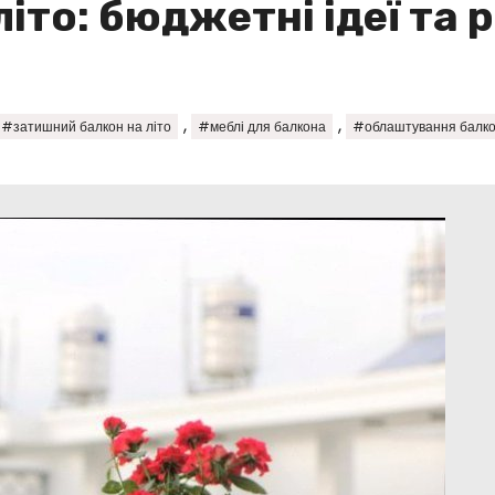
іто: бюджетні ідеї та 
,
,
#затишний балкон на літо
#меблі для балкона
#облаштування балк