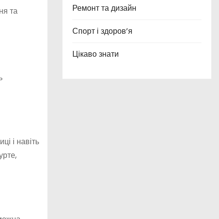
Ремонт та дизайн
ня та
Спорт і здоров’я
Цікаво знати
ь
ці і навіть
урте,