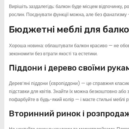
Вирішіть заздалегідь: балкон буде місцем відпочинку, р
рослин. Поєднувати функції можна, але без фанатизму 
Бюджетні меблі для балко
Хороша новина: облаштувати балкон красиво — не обов’
зекономити без втрати якості та естетики.
Піддони і дерево своїми рука
Дерев’яні піддони (європіддони) — це справжня класика
підставки для квітів. Знайти їх можна безкоштовно або 
пофарбуйте в будь-який колір — і маєте стильні меблі р
Вторинний ринок і розпрода