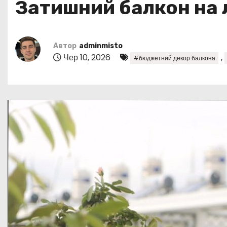
Затишний балкон на л
у
Автор
adminmisto
Чер 10, 2026
,
#бюджетний декор балкона