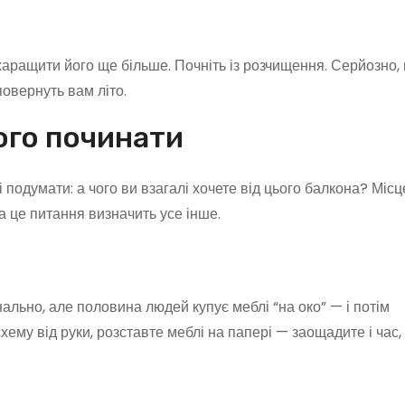
харащити його ще більше. Почніть із розчищення. Серйозно, 
повернуть вам літо.
ого починати
 подумати: а чого ви взагалі хочете від цього балкона? Місц
а це питання визначить усе інше.
анально, але половина людей купує меблі “на око” — і потім
му від руки, розставте меблі на папері — заощадите і час, і