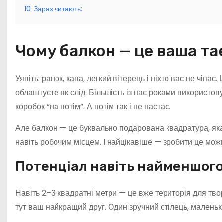
10
Зараз читають:
Чому балкон — це ваша т
Уявіть: ранок, кава, легкий вітерець і ніхто вас не чіпа
облаштуєте як слід. Більшість із нас роками використов
коробок “на потім”. А потім так і не настає.
Але балкон — це буквально подарована квадратура, як
навіть робочим місцем. І найцікавіше — зробити це мож
Потенціал навіть найменшого
Навіть 2–3 квадратні метри — це вже територія для тво
тут ваш найкращий друг. Один зручний стілець, маленьки