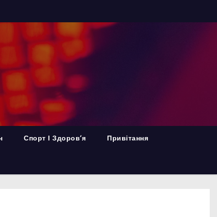
н
Спорт І Здоров’я
Привітання