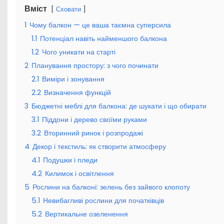
Вміст
Сховати
1
Чому балкон — це ваша таємна суперсила
1.1
Потенціал навіть найменшого балкона
1.2
Чого уникати на старті
2
Планування простору: з чого починати
2.1
Виміри і зонування
2.2
Визначення функцій
3
Бюджетні меблі для балкона: де шукати і що обирати
3.1
Піддони і дерево своїми руками
3.2
Вторинний ринок і розпродажі
4
Декор і текстиль: як створити атмосферу
4.1
Подушки і пледи
4.2
Килимок і освітлення
5
Рослини на балконі: зелень без зайвого клопоту
5.1
Невибагливі рослини для початківців
5.2
Вертикальне озеленення