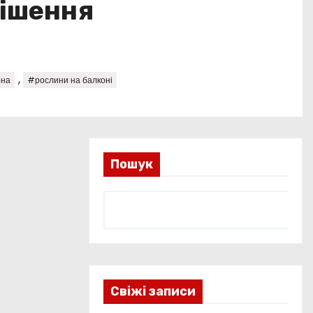
рішення
,
она
#рослини на балконі
Пошук
Свіжі записи