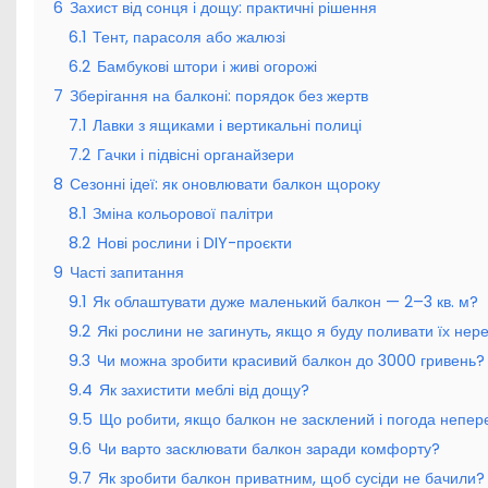
6
Захист від сонця і дощу: практичні рішення
6.1
Тент, парасоля або жалюзі
6.2
Бамбукові штори і живі огорожі
7
Зберігання на балконі: порядок без жертв
7.1
Лавки з ящиками і вертикальні полиці
7.2
Гачки і підвісні органайзери
8
Сезонні ідеї: як оновлювати балкон щороку
8.1
Зміна кольорової палітри
8.2
Нові рослини і DIY-проєкти
9
Часті запитання
9.1
Як облаштувати дуже маленький балкон — 2–3 кв. м?
9.2
Які рослини не загинуть, якщо я буду поливати їх нер
9.3
Чи можна зробити красивий балкон до 3000 гривень?
9.4
Як захистити меблі від дощу?
9.5
Що робити, якщо балкон не засклений і погода непе
9.6
Чи варто засклювати балкон заради комфорту?
9.7
Як зробити балкон приватним, щоб сусіди не бачили?