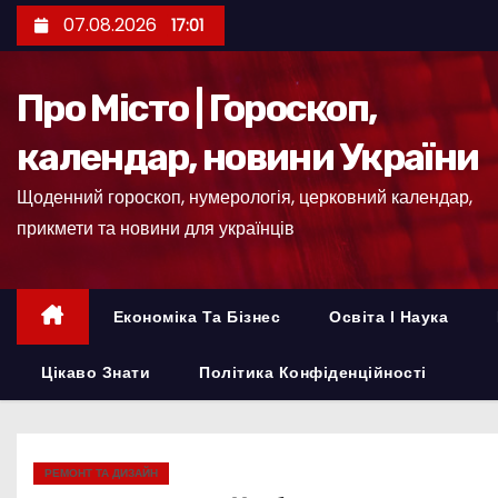
П
07.08.2026
17:01
е
р
Про Місто | Гороскоп,
е
й
календар, новини України
т
Щоденний гороскоп, нумерологія, церковний календар,
и
прикмети та новини для українців
д
о
к
Економіка Та Бізнес
Освіта І Наука
о
н
Цікаво Знати
Політика Конфіденційності
т
е
н
РЕМОНТ ТА ДИЗАЙН
т