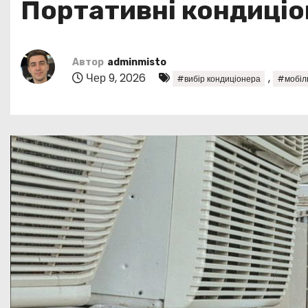
Портативні кондиціо
у
Автор
adminmisto
Чер 9, 2026
,
#вибір кондиціонера
#мобіл