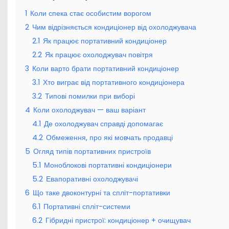
1
Коли спека стає особистим ворогом
2
Чим відрізняється кондиціонер від охолоджувача
2.1
Як працює портативний кондиціонер
2.2
Як працює охолоджувач повітря
3
Коли варто брати портативний кондиціонер
3.1
Хто виграє від портативного кондиціонера
3.2
Типові помилки при виборі
4
Коли охолоджувач — ваш варіант
4.1
Де охолоджувач справді допомагає
4.2
Обмеження, про які мовчать продавці
5
Огляд типів портативних пристроїв
5.1
Моноблокові портативні кондиціонери
5.2
Евапоративні охолоджувачі
6
Що таке двоконтурні та спліт-портативки
6.1
Портативні спліт-системи
6.2
Гібридні пристрої: кондиціонер + очищувач