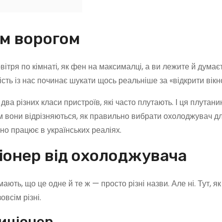
им ворогом
овітря по кімнаті, як фен на максималці, а ви лежите й дума
ть із нас починає шукати щось реальніше за «відкрити вікно
ва різних класи пристроїв, які часто плутають. І ця плутан
им вони відрізняються, як правильно вибрати охолоджувач д
ьно працює в українських реаліях.
іонер від охолоджувача
ть, що це одне й те ж — просто різні назви. Але ні. Тут, як
овсім різні.
иціонер