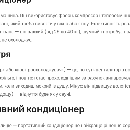
машина. Він використовує фреон, компресор і теплообмінни
анг, який треба вивести у вікно або стіну. Ефективність реа
 нюанс — він важкий (від 25 до 40 кг), шумний і потребує п
а не охолоджує.
тря
 або «повітроохолоджувач») — це, по суті, вентилятор з в
 фільтр, і повітря стає прохолоднішим за рахунок випаровув
, коли виходиш мокрий із душу. Мінус: він підвищує вологість
дощу) — відчуття буде як у сауні.
ивний кондиціонер
вулицю — портативний кондиціонер це найкраще рішення сер