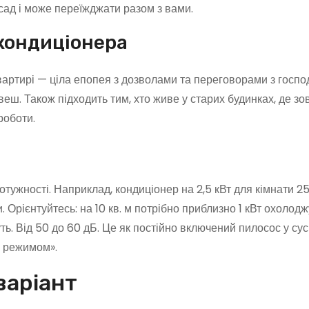
сад і може переїжджати разом з вами.
 кондиціонера
вартирі — ціла епопея з дозволами та переговорами з госпо
ивеш. Також підходить тим, хто живе у старих будинках, де зо
роботи.
ужності. Наприклад, кондиціонер на 2,5 кВт для кімнати 25 
 Орієнтуйтесь: на 10 кв. м потрібно приблизно 1 кВт охолод
ь. Від 50 до 60 дБ. Це як постійно включений пилосос у сус
м режимом».
варіант