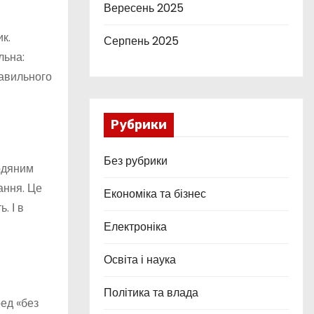
Вересень 2025
к.
Серпень 2025
льна:
равильного
Рубрики
Без рубрики
одяним
ання. Це
Економіка та бізнес
. І в
Електроніка
Освіта і наука
Політика та влада
ед «без