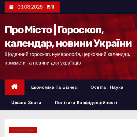
П
09.08.2026
15:11
е
р
Про Місто | Гороскоп,
е
й
календар, новини України
т
Щоденний гороскоп, нумерологія, церковний календар,
и
прикмети та новини для українців
д
о
к
Економіка Та Бізнес
Освіта І Наука
о
н
Цікаво Знати
Політика Конфіденційності
т
е
н
ЕЛЕКТРОНІКА
т