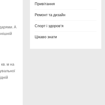
Привітання
Ремонт та дизайн
Спорт і здоров’я
дарями. А
внішній
Цікаво знати
кв. м на
жувальної
ідній