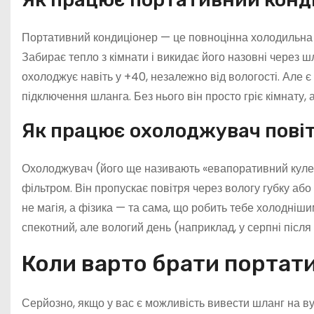
Портативний кондиціонер — це повноцінна холодильна 
Забирає тепло з кімнати і викидає його назовні через шл
охолоджує навіть у +40, незалежно від вологості. Але є
підключення шланга. Без нього він просто гріє кімнату, 
Як працює охолоджувач пові
Охолоджувач (його ще називають «евапоративний кулер»
фільтром. Він пропускає повітря через вологу губку або
не магія, а фізика — та сама, що робить тебе холоднішим
спекотний, але вологий день (наприклад, у серпні після 
Коли варто брати портат
Серйозно, якщо у вас є можливість вивести шланг на 