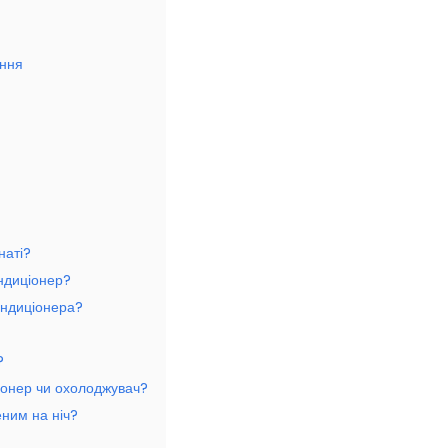
ання
наті?
ндиціонер?
ондиціонера?
?
іонер чи охолоджувач?
ним на ніч?