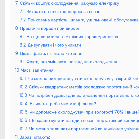
7
Скільки коштує охолодження: рахуємо електрику
7.1
Витрати на електроенергію за сезон
7.2
Прихована вартість: шланги, ущільнювачі, обслуговув
8
Практичні поради при виборі
8.1
На що дивитися в технічних характеристиках
8.2
Де купувати і чого уникати
9
Цікаві факти, які мало хто знає
9.1
Факти, що змінюють погляд на охолодження
10
Часті запитання
10.1
Чи можна використовувати охолоджувач у закритій кім
10.2
Скільки квадратних метрів охолоджує портативний ко
10.3
Чи потрібен дозвіл для встановлення портативного к
10.4
Як часто треба чистити фільтри?
10.5
Чи допоможе охолоджувач при вологості 70% і вище
10.6
Що краще купити на один сезон: портативний кондиц
10.7
Чи можна залишати портативний кондиціонер увімкне
11
Зараз читають: