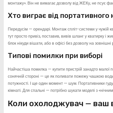
монтажу». Він не вимагає дозволу від ЖЕКу, не псує фа
Хто виграє від портативного
Передусім — орендарі. Монтаж спліт-системи у чужій к
тут просто привіз, поставив, вивів шланг у кватирку і ж
блок нікуди вішати, або в офісі без дозволу на зовнішні 
Типові помилки при виборі
Найчастіша помилка — купити пристрій занадто малої пот
сонячній стороні — це як поливати пожежу чашкою води.
потужності. І ще один момент — шум. Портативники гудут
кімнаті. Для спальні — потрібно шукати моделі з «нічни
Коли охолоджувач — ваш 