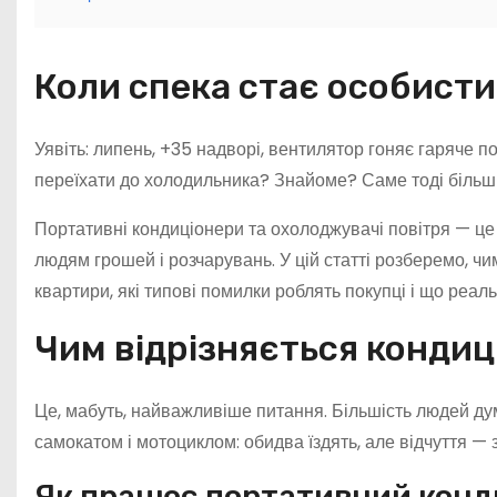
Коли спека стає особист
Уявіть: липень, +35 надворі, вентилятор гоняє гаряче п
переїхати до холодильника? Знайоме? Саме тоді більшіс
Портативні кондиціонери та охолоджувачі повітря — це д
людям грошей і розчарувань. У цій статті розберемо, ч
квартири, які типові помилки роблять покупці і що реал
Чим відрізняється кондиц
Це, мабуть, найважливіше питання. Більшість людей думаю
самокатом і мотоциклом: обидва їздять, але відчуття — з
Як працює портативний конд