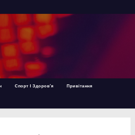
н
Спорт І Здоров’я
Привітання