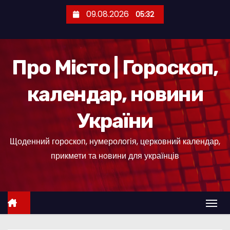
П
09.08.2026
05:32
е
р
е
Про Місто | Гороскоп,
й
т
календар, новини
и
д
України
о
к
Щоденний гороскоп, нумерологія, церковний календар,
о
прикмети та новини для українців
н
т
е
н
т