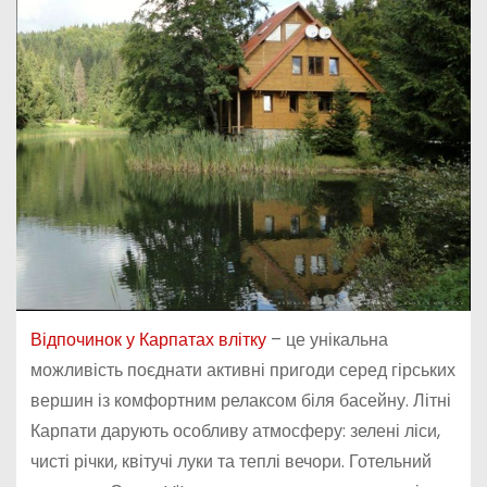
Відпочинок у Карпатах влітку
– це унікальна
можливість поєднати активні пригоди серед гірських
вершин із комфортним релаксом біля басейну. Літні
Карпати дарують особливу атмосферу: зелені ліси,
чисті річки, квітучі луки та теплі вечори. Готельний