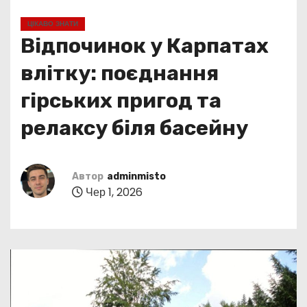
у
ЦІКАВО ЗНАТИ
Відпочинок у Карпатах
влітку: поєднання
гірських пригод та
релаксу біля басейну
Автор
adminmisto
Чер 1, 2026