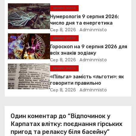
я
ЦІКАВО ЗНАТИ
Нумерологія 9 серпня 2026:
з
число дня та енергетика
Сер 8, 2026
Adminmisto
а
ЦІКАВО ЗНАТИ
п
Гороскоп на 9 серпня 2026 для
всіх знаків зодіаку
и
Сер 8, 2026
Adminmisto
ЦІКАВО ЗНАТИ
с
«Пільга» замість «льготи»: як
і
говорити правильно
Сер 8, 2026
Adminmisto
в
Один коментар до “Відпочинок у
Карпатах влітку: поєднання гірських
пригод та релаксу біля басейну”