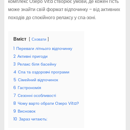
комплекс Озеро Vita створює умови, де кожен гість
може знайти свій формат відпочинку – від активних
походів до спокійного релаксу у спа‑зоні.
Вміст
Сховати
1
Переваги літнього відпочинку
2
Активні пригоди
3
Релакс біля басейну
4
Спа та оздоровчі програми
5
Сімейний відпочинок
6
Гастрономія
7
Сезонні особливості
8
Чому варто обрати Озеро Vita?
9
Висновок
10
Зараз читають: