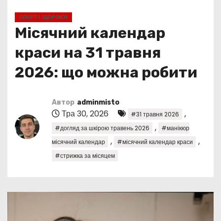
у
СПОРТ І ЗДОРОВ’Я
Місячний календар
краси на 31 травня
2026: що можна робити
Автор
adminmisto
Тра 30, 2026
,
#31 травня 2026
,
#догляд за шкірою травень 2026
#манікюр
,
,
місячний календар
#місячний календар краси
#стрижка за місяцем