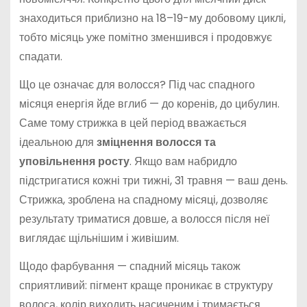
знаходиться приблизно на 18–19-му добовому циклі,
тобто місяць уже помітно зменшився і продовжує
спадати.
Що це означає для волосся? Під час спадного
місяця енергія йде вглиб — до коренів, до цибулин.
Саме тому стрижка в цей період вважається
ідеальною для
зміцнення волосся та
уповільнення росту
. Якщо вам набридло
підстригатися кожні три тижні, 31 травня — ваш день.
Стрижка, зроблена на спадному місяці, дозволяє
результату триматися довше, а волосся після неї
виглядає щільнішим і живішим.
Щодо фарбування — спадний місяць також
сприятливий: пігмент краще проникає в структуру
волоса, колір виходить насиченим і тримається