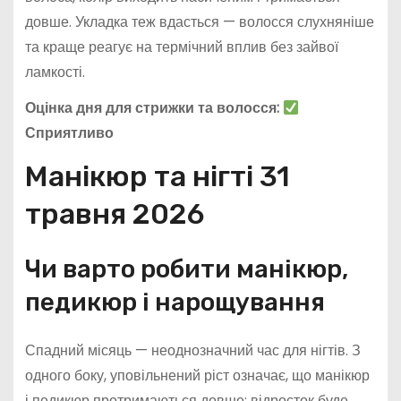
довше. Укладка теж вдасться — волосся слухняніше
та краще реагує на термічний вплив без зайвої
ламкості.
Оцінка дня для стрижки та волосся:
Сприятливо
Манікюр та нігті 31
травня 2026
Чи варто робити манікюр,
педикюр і нарощування
Спадний місяць — неоднозначний час для нігтів. З
одного боку, уповільнений ріст означає, що манікюр
і педикюр протримаються довше: відросток буде