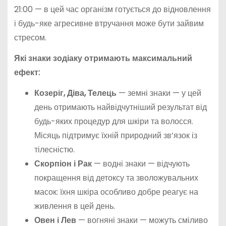
21:00 — в цей час організм готується до відновлення
і будь-яке агресивне втручання може бути зайвим
стресом.
Які знаки зодіаку отримають максимальний
ефект:
Козеріг, Діва, Телець
— земні знаки — у цей
день отримають найвідчутніший результат від
будь-яких процедур для шкіри та волосся.
Місяць підтримує їхній природний зв’язок із
тілесністю.
Скорпіон і Рак
— водні знаки — відчують
покращення від детоксу та зволожувальних
масок: їхня шкіра особливо добре реагує на
живлення в цей день.
Овен і Лев
— вогняні знаки — можуть сміливо