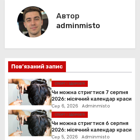
k
er
в
и
с
Автор
і
я
adminmisto
г
а
ц
Пов’язаний запис
і
я
СПОРТ І ЗДОРОВ’Я
Чи можна стригтися 7 серпня
з
2026: місячний календар краси
Сер 6, 2026
Adminmisto
а
СПОРТ І ЗДОРОВ’Я
п
Чи можна стригтися 6 серпня
2026: місячний календар краси
и
Сер 5, 2026
Adminmisto