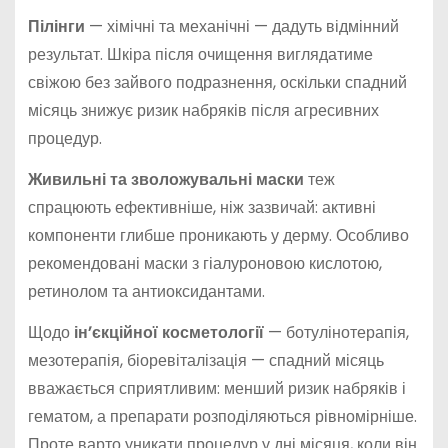
Пілінги
— хімічні та механічні — дадуть відмінний
результат. Шкіра після очищення виглядатиме
свіжою без зайвого подразнення, оскільки спадний
місяць знижує ризик набряків після агресивних
процедур.
Живильні та зволожувальні маски
теж
спрацюють ефективніше, ніж зазвичай: активні
компоненти глибше проникають у дерму. Особливо
рекомендовані маски з гіалуроновою кислотою,
ретинолом та антиоксидантами.
Щодо
ін’єкційної косметології
— ботулінотерапія,
мезотерапія, біоревіталізація — спадний місяць
вважається сприятливим: менший ризик набряків і
гематом, а препарати розподіляються рівномірніше.
Проте варто уникати процедур у дні місяця, коли він