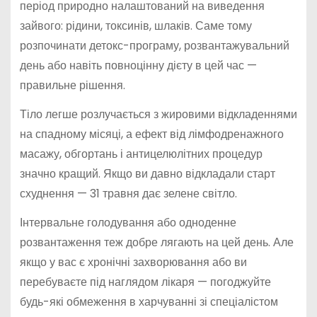
період природно налаштований на виведення
зайвого: рідини, токсинів, шлаків. Саме тому
розпочинати детокс-програму, розвантажувальний
день або навіть повноцінну дієту в цей час —
правильне рішення.
Тіло легше розлучається з жировими відкладеннями
на спадному місяці, а ефект від лімфодренажного
масажу, обгортань і антицелюлітних процедур
значно кращий. Якщо ви давно відкладали старт
схуднення — 31 травня дає зелене світло.
Інтервальне голодування або одноденне
розвантаження теж добре лягають на цей день. Але
якщо у вас є хронічні захворювання або ви
перебуваєте під наглядом лікаря — погоджуйте
будь-які обмеження в харчуванні зі спеціалістом