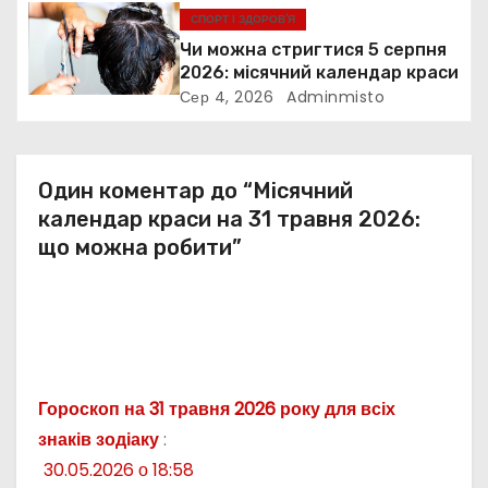
СПОРТ І ЗДОРОВ’Я
с
Чи можна стригтися 5 серпня
і
2026: місячний календар краси
Сер 4, 2026
Adminmisto
в
Один коментар до “Місячний
календар краси на 31 травня 2026:
що можна робити”
Гороскоп на 31 травня 2026 року для всіх
знаків зодіаку
:
30.05.2026 о 18:58