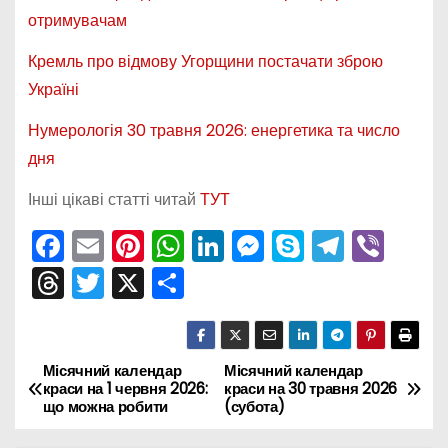
отримувачам
Кремль про відмову Угорщини постачати зброю
Україні
Нумерологія 30 травня 2026: енергетика та число
дня
Інші цікаві статті читай
ТУТ
F
E
Pi
W
Li
M
S
T
Vi
a
m
nt
h
n
e
k
el
b
T
T
X
П
c
ai
er
a
k
s
y
e
er
hr
w
о
e
l
e
ts
e
s
p
gr
e
itt
ді
b
st
A
dI
e
e
a
a
er
л
Місячний календар
Місячний календар
Н
краси на 1 червня 2026:
краси на 30 травня 2026
o
p
n
n
m
d
и
що можна робити
(субота)
а
o
p
g
s
т