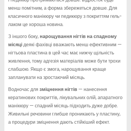
менш помітним, а форма збережеться довше. Для
класичного манікюру чи педикюру з покриттям гель-
лаком це хороша новина.
З іншого боку,
нарощування нігтів на спадному
місяці
деякі фахівці вважають менш ефективним —
нігтьова пластина в цей час має нижчу щільність
живлення, тому адгезія матеріалів може бути трохи
слабшою. Якщо є змога, нарощування краще
запланувати на зростаючий місяць.
Водночас для
зміцнення нігтів
— нанесення
кератинових покриттів, лікувальних олій, апаратного
манікюру — спадний місяць підходить дуже добре.
Живильні речовини глибше проникають у пластину,
а процедури зміцнення дають стійкіший ефект.