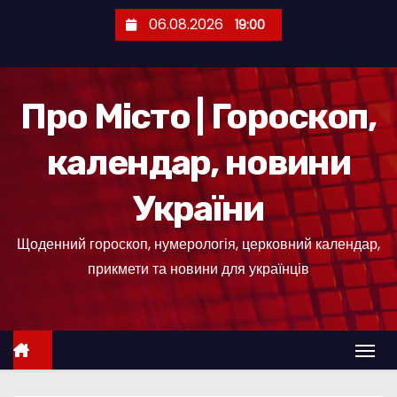
П
06.08.2026
19:00
е
р
е
Про Місто | Гороскоп,
й
т
календар, новини
и
д
України
о
к
Щоденний гороскоп, нумерологія, церковний календар,
о
прикмети та новини для українців
н
т
е
н
т