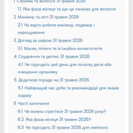
1
Стрижка та волосся 31 травня 2026
1.1
Яка фаза місяця та що це означає для волосся
2
Манікюр та нігті 31 травня 2026
2.1
Чи варто робити манікюр, педикюр і
нарощування
3
Догляд за шкірою 31 травня 2026
3.1
Маски, пілінги та ін’єкційна косметологія
4
Схуднення та детокс 31 травня 2026
4.1
Чи підходить цей день для початку дієти або
очищення організму
5
Додаткові поради на 31 травня 2026
5.1
Найкращий час доби та рекомендації для знаків
зодіаку
6
Часті запитання
6.1
Чи можна стригтися 31 травня 2026 року?
6.2
Яка фаза місяця 31 травня 2026?
6.3
Чи підходить 31 травня 2026 для хімічного