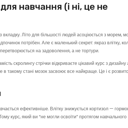
для навчання (і ні, це не
ю вкладку. Літо для більшості людей асоціюється з морем, м
дпочинок потрібен. Але є маленький секрет: якраз влітку, к
 перетворюється на задоволення, а не тортури.
замість скролингу стрічки відкриваєте цікавий курс з дизайну
е в такому стані мозок засвоює все найкраще. Це і є розвит
я
авчається ефективніше. Влітку знижується кортизол — гормо
ому курс, який ви “не могли освоїти” протягом навчального 