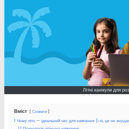
Літні канікули для ро
Вміст
Сховати
1
Чому літо — ідеальний час для навчання (і ні, це не знущ
1.1
Психологія літнього навчання