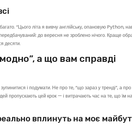
всі
гато. “Цього літа я вивчу англійську, опановую Python, на
передбачуваний: до вересня не зроблено нічого. Краще обр
ся десяти.
модно”, а що вам справді
пинитися і подумати. Не про те, “що зараз у тренді”, а про 
дей пропускають цей крок — і витрачають час на те, що їм н
 реально вплинуть на моє майбу