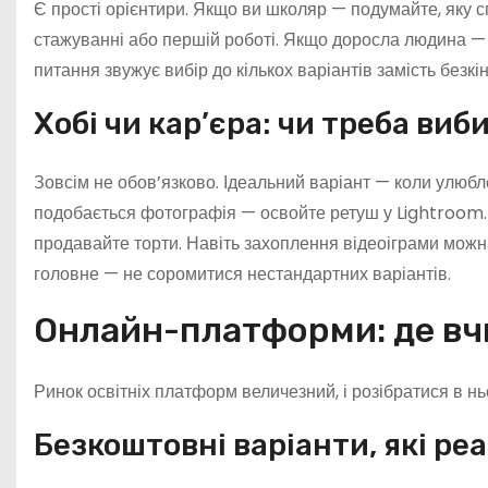
Є прості орієнтири. Якщо ви школяр — подумайте, яку 
стажуванні або першій роботі. Якщо доросла людина — щ
питання звужує вибір до кількох варіантів замість безкі
Хобі чи кар’єра: чи треба виб
Зовсім не обов’язково. Ідеальний варіант — коли улюб
подобається фотографія — освойте ретуш у Lightroom. Л
продавайте торти. Навіть захоплення відеоіграми можна
головне — не соромитися нестандартних варіантів.
Онлайн-платформи: де вч
Ринок освітніх платформ величезний, і розібратися в нь
Безкоштовні варіанти, які р