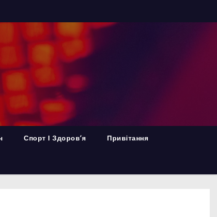
н
Спорт І Здоров’я
Привітання