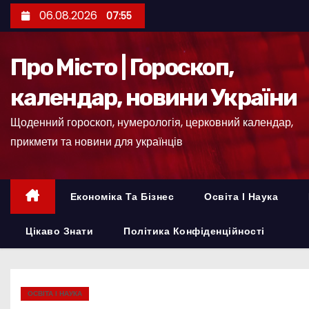
П
06.08.2026
07:55
е
р
Про Місто | Гороскоп,
е
й
календар, новини України
т
Щоденний гороскоп, нумерологія, церковний календар,
и
прикмети та новини для українців
д
о
к
Економіка Та Бізнес
Освіта І Наука
о
н
Цікаво Знати
Політика Конфіденційності
т
е
н
ОСВІТА І НАУКА
т