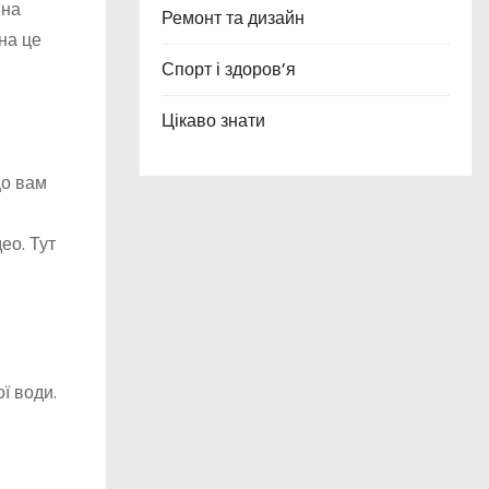
 на
Ремонт та дизайн
на це
Спорт і здоров’я
Цікаво знати
що вам
ео. Тут
ї води.