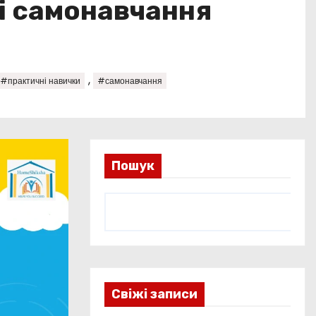
 і самонавчання
,
#практичні навички
#самонавчання
Пошук
Свіжі записи