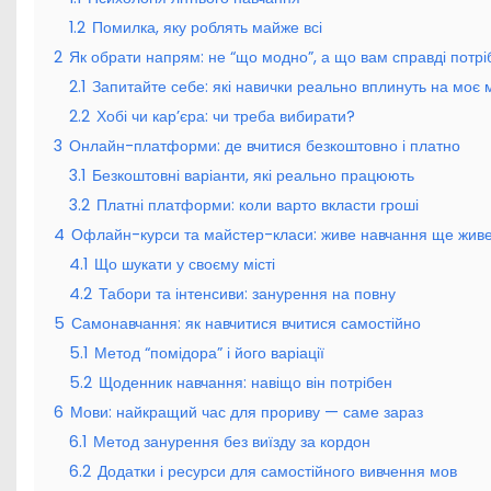
1.2
Помилка, яку роблять майже всі
2
Як обрати напрям: не “що модно”, а що вам справді потрі
2.1
Запитайте себе: які навички реально вплинуть на моє
2.2
Хобі чи кар’єра: чи треба вибирати?
3
Онлайн-платформи: де вчитися безкоштовно і платно
3.1
Безкоштовні варіанти, які реально працюють
3.2
Платні платформи: коли варто вкласти гроші
4
Офлайн-курси та майстер-класи: живе навчання ще жив
4.1
Що шукати у своєму місті
4.2
Табори та інтенсиви: занурення на повну
5
Самонавчання: як навчитися вчитися самостійно
5.1
Метод “помідора” і його варіації
5.2
Щоденник навчання: навіщо він потрібен
6
Мови: найкращий час для прориву — саме зараз
6.1
Метод занурення без виїзду за кордон
6.2
Додатки і ресурси для самостійного вивчення мов