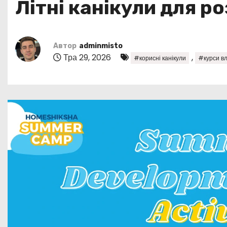
Літні канікули для р
у
Автор
adminmisto
Тра 29, 2026
,
#корисні канікули
#курси вл