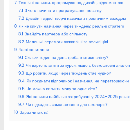
7
Технічні навички: програмування, дизайн, відеомонтаж
7.1
З чого починати програмування новачку
7.2
Дизайн і відео: творчі навички з практичним виходом
8
Як не кинути навчання через тиждень: реальні стратегії
8.1
Знайдіть партнера або спільноту
8.2
Маленькі перемоги важливіші за великі цілі
9
Часті запитання
9.1
Скільки годин на день треба вчитися влітку?
9.2
Чи варто платити за курси, якщо є безкоштовні аналог
9.3
Що робити, якщо через тиждень стає нудно?
9.4
Як поєднати відпочинок і навчання, не перетворюючи 
9.5
Чи можна вивчити мову за одне літо?
9.6
Які навички найбільш затребувані у 2024–2025 роках
9.7
Чи підходить самонавчання для школярів?
10
Зараз читають: