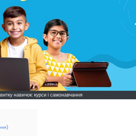
звитку навичок: курси і самонавчання
ання)