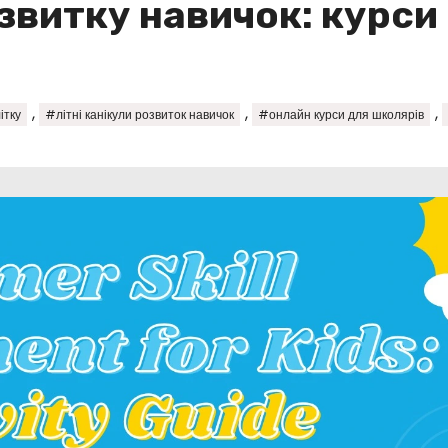
озвитку навичок: курси
,
,
,
ітку
#літні канікули розвиток навичок
#онлайн курси для школярів