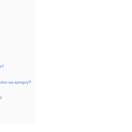
и?
літо на каторгу?
?