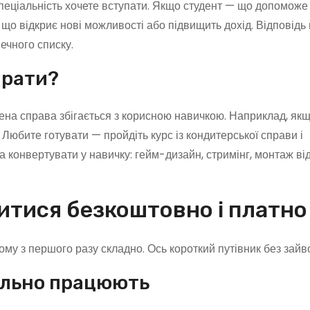
спеціальність хочете вступати. Якщо студент — що допоможе
о відкриє нові можливості або підвищить дохід. Відповідь 
нечного списку.
ирати?
лена справа збігається з корисною навичкою. Наприклад, як
юбите готувати — пройдіть курс із кондитерської справи і
 конвертувати у навичку: гейм-дизайн, стримінг, монтаж від
итися безкоштовно і платно
ому з першого разу складно. Ось короткий путівник без зайво
еально працюють