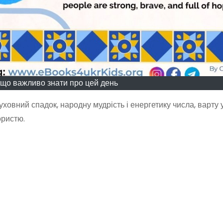
 що важливо знати про цей день
уховний спадок, народну мудрість і енергетику числа, варту 
ористю.