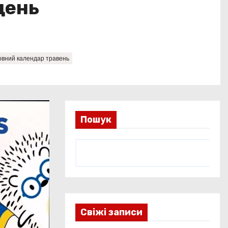
день
вний календар травень
Пошук
Свіжі записи