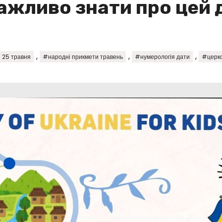
важливо знати про цей 
,
,
,
 25 травня
#народні прикмети травень
#нумерологія дати
#церко