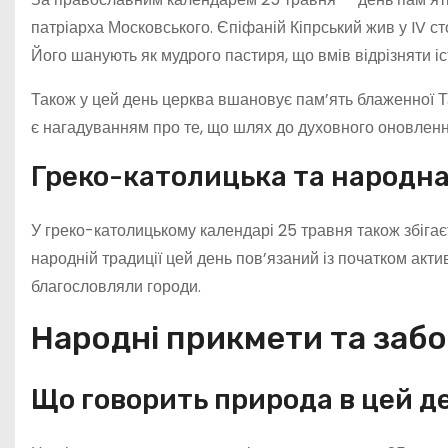
патріарха Московського. Єпіфаній Кіпрський жив у IV ст
Його шанують як мудрого пастиря, що вмів відрізняти іс
Також у цей день церква вшановує пам’ять блаженної Таїс
є нагадуванням про те, що шлях до духовного оновленн
Греко-католицька та народна
У греко-католицькому календарі 25 травня також збігає
народній традиції цей день пов’язаний із початком акт
благословляли городи.
Народні прикмети та забо
Що говорить природа в цей д