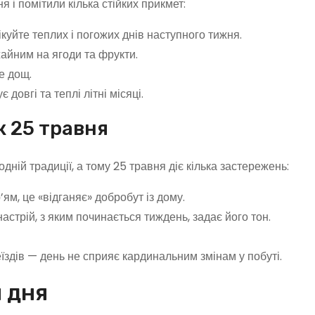
 і помітили кілька стійких прикмет:
куйте теплих і погожих днів наступного тижня.
жайним на ягоди та фрукти.
е дощ.
 довгі та теплі літні місяці.
к 25 травня
ній традиції, а тому 25 травня діє кілька застережень:
ям, це «відганяє» добробут із дому.
настрій, з яким починається тиждень, задає його тон.
здів — день не сприяє кардинальним змінам у побуті.
я дня