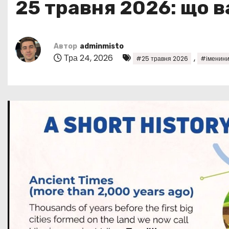
25 травня 2026: що 
у
Автор
adminmisto
Тра 24, 2026
,
#25 травня 2026
#іменини