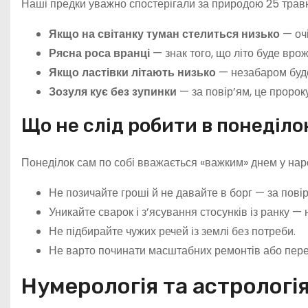
Наші предки уважно спостерігали за природою 25 травня
Якщо на світанку туман стелиться низько
— очі
Рясна роса вранці
— знак того, що літо буде вро
Якщо ластівки літають низько
— незабаром буд
Зозуля кує без зупинки
— за повір’ям, це пророкує
Що не слід робити в понеділо
Понеділок сам по собі вважається «важким» днем у народ
Не позичайте гроші й не давайте в борг — за повір’
Уникайте сварок і з’ясування стосунків із ранку — 
Не підбирайте чужих речей із землі без потреби.
Не варто починати масштабних ремонтів або переї
Нумерологія та астрологі