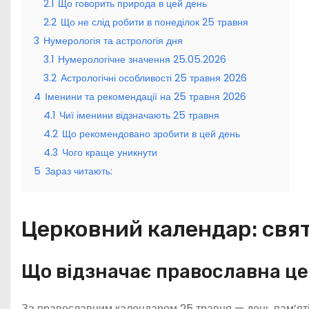
2.1
Що говорить природа в цей день
2.2
Що не слід робити в понеділок 25 травня
3
Нумерологія та астрологія дня
3.1
Нумерологічне значення 25.05.2026
3.2
Астрологічні особливості 25 травня 2026
4
Іменини та рекомендації на 25 травня 2026
4.1
Чиї іменини відзначають 25 травня
4.2
Що рекомендовано зробити в цей день
4.3
Чого краще уникнути
5
Зараз читають:
Церковний календар: свят
Що відзначає православна ц
За православним календарем 25 травня — день пам’яті