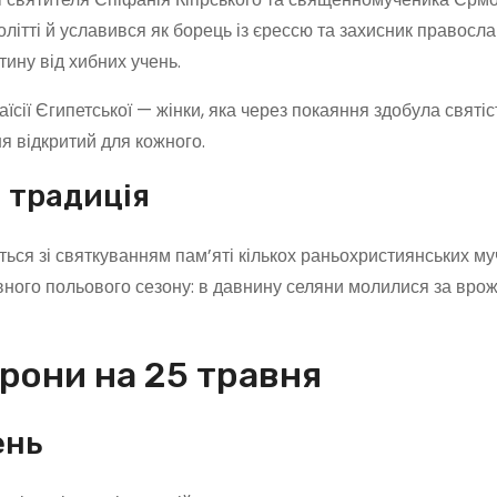
олітті й уславився як борець із єрессю та захисник православ
тину від хибних учень.
ії Єгипетської — жінки, яка через покаяння здобула святість
я відкритий для кожного.
 традиція
ться зі святкуванням пам’яті кількох раньохристиянських му
ивного польового сезону: в давнину селяни молилися за врож
рони на 25 травня
ень