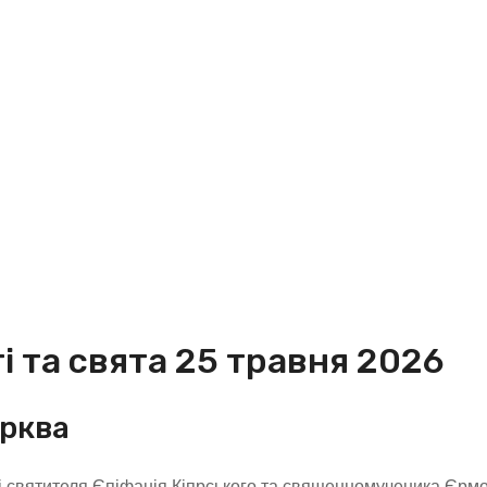
і та свята 25 травня 2026
ерква
 святителя Єпіфанія Кіпрського та священномученика Єрмо