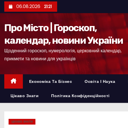
П
06.08.2026
21:21
е
р
Про Місто | Гороскоп,
е
й
календар, новини України
т
Щоденний гороскоп, нумерологія, церковний календар,
и
прикмети та новини для українців
д
о
к
Економіка Та Бізнес
Освіта І Наука
о
н
Цікаво Знати
Політика Конфіденційності
т
е
н
ЦІКАВО ЗНАТИ
т