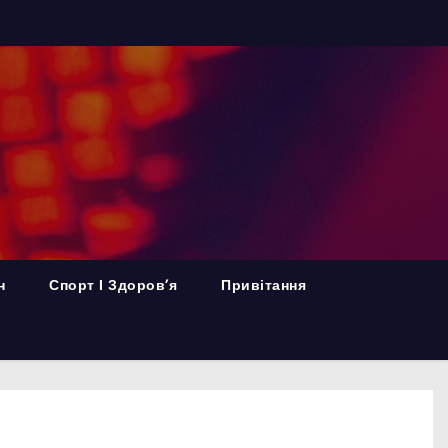
н
Спорт І Здоров’я
Привітання