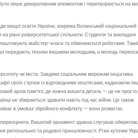
бути лише декоративним елементом і перетворюється на мов
лади вищої освіти України, зокрема Волинський національний
и на рівні університетської спільноти. Студенти та викладачі
 влаштовують майстер-класи та обмінюються роботами. Так
арші передають техніки вишивки молодшим, а молодь перео
рситету чи міста. Завдяки соціальним мережам ініціатива
афії своїх стрічок із відповідними хештегами, надихаючи ін
вий архів пам’яті, де кожна вишита деталь — це не просто
раїнці не збираються здавати навіть під час війни. Це також
живає в умовах збройного конфлікту — вона розквітає.
 переоцінити. Вишитий орнамент здавна слугував оберегом,
я регіональної та родової приналежності. Різні куточки Укр