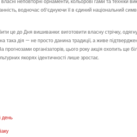
ласні неповторні орнаменти, кольорові гами та техніки ви
ранність, водночас об’єднуючи її в єдиний національний сим
бити це до Дня вишиванки: виготовити власну стрічку, одягн
 така дія — не просто данина традиції, а живе підтверджен
 За прогнозами організаторів, цього року акція охопить ще б
ультурних якорях ідентичності лише зростає.
й день
іаку