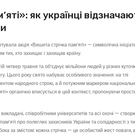
’яті»: як українці відзначаю
ки
тувала акція «Вишита стрічка пам’яті» — символічна ініціати
 тих, хто захищає і захищав країну.
й четвер травня та об’єднує мільйони людей у різних куточк
у. Цього року свято набуває особливого значення: на тлі
ентом народного строю, а й потужним маркером національн
’яті» органічно вписується в цей контекст, пропонуючи прост
 викладачі, співробітники університетів та всі охочі — ство
ам’яті про полеглих захисників України та солідарності з ти
бока за змістом: кожна стрічка — це особистий жест поваги,