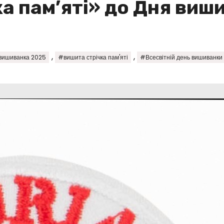
ка пам’яті» до Дня виш
,
,
вишиванка 2025
#вишита стрічка пам'яті
#Всесвітній день вишиванки