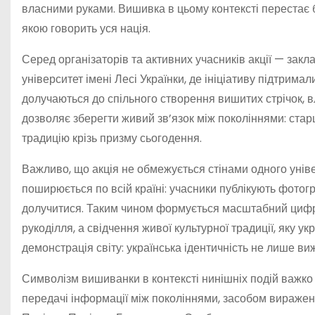
власними руками. Вишивка в цьому контексті перестає 
якою говорить уся нація.
Серед організаторів та активних учасників акції — зак
університет імені Лесі Українки, де ініціативу підтримал
долучаються до спільного створення вишитих стрічок,
дозволяє зберегти живий зв’язок між поколіннями: ст
традицію крізь призму сьогодення.
Важливо, що акція не обмежується стінами одного уніве
поширюється по всій країні: учасники публікують фотогр
долучитися. Таким чином формується масштабний цифро
рукоділля, а свідчення живої культурної традиції, яку ук
демонстрація світу: українська ідентичність не лише ви
Символізм вишиванки в контексті нинішніх подій важко
передачі інформації між поколіннями, засобом вираженн