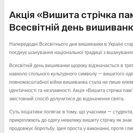
Акція «Вишита стрічка пам
Всесвітній день вишиван
Напередодні Всесвітнього дня вишиванки в Україні стар
поєднує шанування національної традиції з вшануванням
Всесвітній день вишиванки щороку відзначається в треті
навколо спільного культурного символу — вишитого одяг
повномасштабної війни вишиванка стала не лише елем
ідентичності та незламності. Акція «Вишита стрічка пам
змістовний спосіб долучитися до відзначення свята.
Суть ініціативи полягає в тому, що учасники — студенти,
прикріплюють до одягу невелику вишиту стрічку як знак п
продовжує боротьбу. Ідея проста у виконанні, проте гли