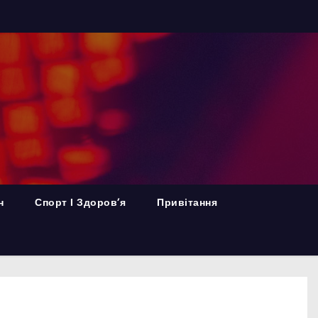
н
Спорт І Здоров’я
Привітання