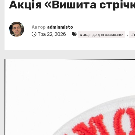
Акція «Вишита стріч
у
Автор
adminmisto
Тра 22, 2026
,
#акція до дня вишиванки
#