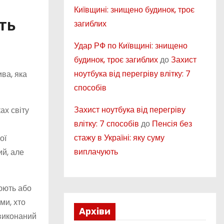
Київщині: знищено будинок, троє
ть
загиблих
Удар РФ по Київщині: знищено
будинок, троє загиблих
до
Захист
ноутбука від перегріву влітку: 7
ва, яка
способів
Захист ноутбука від перегріву
ах світу
влітку: 7 способів
до
Пенсія без
стажу в Україні: яку суму
ої
виплачують
ий, але
рюють або
ми, хто
Архіви
 виконаний