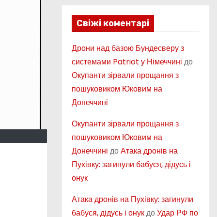
Свіжі коментарі
Дрони над базою Бундесверу з
системами Patriot у Німеччині
до
Окупанти зірвали прощання з
пошуковиком Юковим на
Донеччині
Окупанти зірвали прощання з
пошуковиком Юковим на
Донеччині
до
Атака дронів на
Пухівку: загинули бабуся, дідусь і
онук
Атака дронів на Пухівку: загинули
бабуся, дідусь і онук
до
Удар РФ по