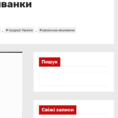
иванки
,
,
#традиції України
#українська вишиванка
Пошук
Свіжі записи