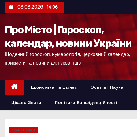
П
08.08.2026
14:06
е
р
Про Місто | Гороскоп,
е
й
календар, новини України
т
Щоденний гороскоп, нумерологія, церковний календар,
и
прикмети та новини для українців
д
о
к
Економіка Та Бізнес
Освіта І Наука
о
н
Цікаво Знати
Політика Конфіденційності
т
е
н
ЦІКАВО ЗНАТИ
т