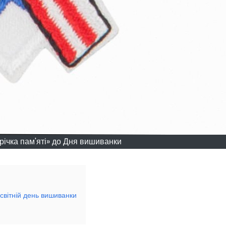
річка пам'яті» до Дня вишиванки
есвітній день вишиванки