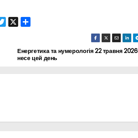
T
X
П
r
w
о
itt
ді
er
л
Енергетика та нумерологія 22 травня 2026
несе цей день
и
т
и
с
я