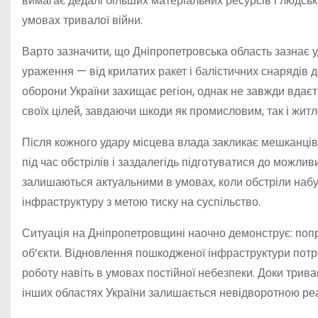
вимагає дедалі більших матеріальних ресурсів і людськи
умовах тривалої війни.
Варто зазначити, що Дніпропетровська область зазнає уд
ураження — від крилатих ракет і балістичних снарядів 
оборони України захищає регіон, однак не завжди вдаєть
своїх цілей, завдаючи шкоди як промисловим, так і житл
Після кожного удару місцева влада закликає мешканців
під час обстрілів і заздалегідь підготуватися до можли
залишаються актуальними в умовах, коли обстріли набу
інфраструктуру з метою тиску на суспільство.
Ситуація на Дніпропетровщині наочно демонструє: попр
об’єкти. Відновлення пошкодженої інфраструктури потре
роботу навіть в умовах постійної небезпеки. Доки триваю
інших областях України залишається невідворотною реа