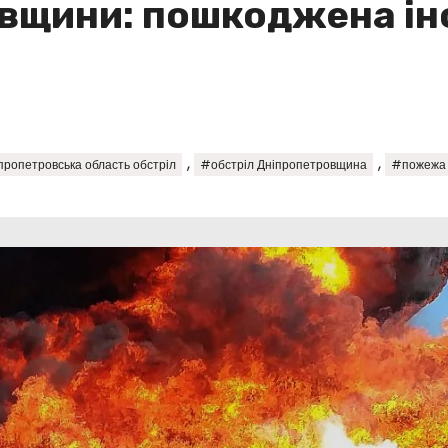
вщини: пошкоджена ін
,
,
ропетровська область обстріл
#обстріл Дніпропетровщина
#пожежа 