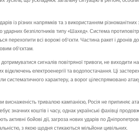
х зусиль, що ускладнює загальну ситуацію в регіоні, особли
арів із різних напрямків та з використанням різноманітних 
до ударних безпілотників типу «Шахед». Система протиповітр
ся перехопити всі ворожі об’єкти. Частина ракет і дронів д
овим об’єктам.
 дотримуватися сигналів повітряної тривоги, не виходити н
вих відключень електроенергії та водопостачання. Ці застер
ли систематичного характеру, а ворог цілеспрямовано атак
и виснаженість тривалою кампанією, Росія не припиняє ата
бує значних коштів і часу, однак українські фахівці продов
ть активні бойові дії, загроза нових ударів по Дніпропетров
льністю, з якою щодня стикаються мільйони цивільних.