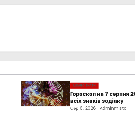
т
и
с
я
ЦІКАВО ЗНАТИ
Гороскоп на 7 серпня 
всіх знаків зодіаку
Сер 6, 2026
Adminmisto