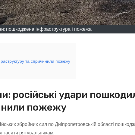
и: пошкоджена інфраструктура і пожежа
фраструктуру та спричинили пожежу
и: російські удари пошкоди
чинили пожежу
сійських збройних сил по Дніпропетровській області пошкод
я гасити рятувальникам.