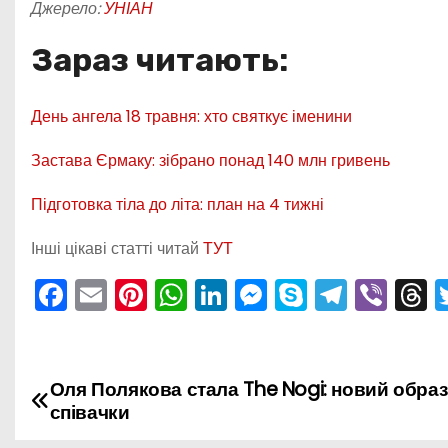
Джерело:
УНІАН
Зараз читають:
День ангела 18 травня: хто святкує іменини
Застава Єрмаку: зібрано понад 140 млн гривень
Підготовка тіла до літа: план на 4 тижні
Інші цікаві статті читай
ТУТ
F
E
Pi
W
Li
M
S
T
Vi
T
a
m
nt
h
n
e
k
el
b
h
c
ai
er
a
k
s
y
e
er
e
e
l
e
ts
e
s
p
gr
a
Оля Полякова стала The Nogi: новий образ
Н
співачки
b
st
A
dI
e
e
a
d
а