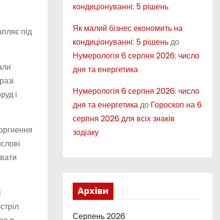
кондиціонуванні: 5 рішень
Як малий бізнес економить на
апляє під
кондиціонуванні: 5 рішень
до
Нумерологія 6 серпня 2026: число
али
дня та енергетика
разі
Нумерологія 6 серпня 2026: число
руд і
дня та енергетика
до
Гороскоп на 6
серпня 2026 для всіх знаків
торгнення
зодіаку
ислові
рвати
Архіви
і
стріл
Серпень 2026