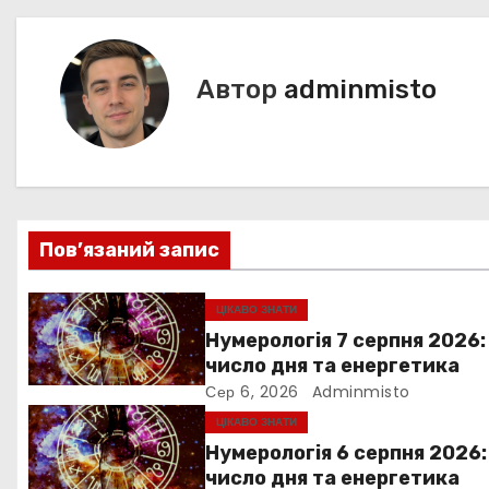
o
p
n
n
m
s
в
o
p
g
k
er
і
Автор
adminmisto
г
а
ц
Пов’язаний запис
і
я
ЦІКАВО ЗНАТИ
Нумерологія 7 серпня 2026:
з
число дня та енергетика
Сер 6, 2026
Adminmisto
а
ЦІКАВО ЗНАТИ
п
Нумерологія 6 серпня 2026:
число дня та енергетика