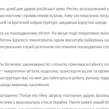
 цілей для ударів російської армії. Регіон, розташований у
транспортним і промисловим вузлом, тому систематично потр
ьній та критичній інфраструктурі, завдавши відчутної шкоди.
а на пошкодженому об’єкті. На місце події оперативно виїх
 Вогонь вдалося локалізувати, однак масштаби руйнувань на
 рятувальних служб розпочали обстеження пошкоджених спо
али болючою закономірністю з початку повномасштабного в
— енергетичні об’єкти, водогони, транспортні вузли та пром
структури має на меті дестабілізувати роботу регіону, піді
ї шкоди мирному населенню.
агоджено. Попри постійну загрозу повторних ударів, фахівц
истеми у максимально стислі терміни. Проте кожен новий об