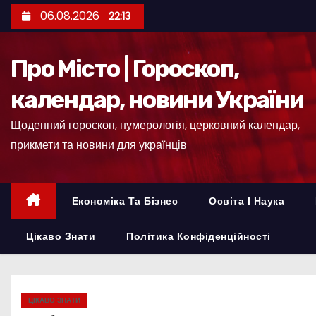
П
06.08.2026
22:13
е
р
Про Місто | Гороскоп,
е
й
календар, новини України
т
Щоденний гороскоп, нумерологія, церковний календар,
и
прикмети та новини для українців
д
о
к
Економіка Та Бізнес
Освіта І Наука
о
н
Цікаво Знати
Політика Конфіденційності
т
е
н
ЦІКАВО ЗНАТИ
т