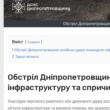
Обстріл Дніпропетровщин
Вміст
Сховати
1
Обстріл Дніпропетровщини: російські удари пошкодили ін
2
Зараз читають:
Обстріл Дніпропетровщин
інфраструктуру та спри
Унаслідок чергового ракетного або дронового удару ро
об’єкти інфраструктури та виникла пожежа, яку довелос