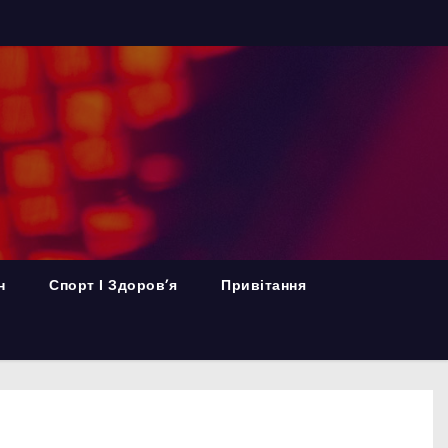
н
Спорт І Здоров’я
Привітання