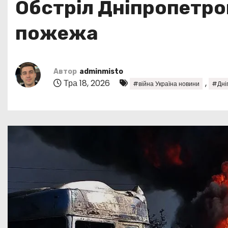
Обстріл Дніпропетро
у
пожежа
Автор
adminmisto
Тра 18, 2026
,
#війна Україна новини
#Дніп