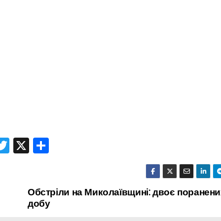
T
X
П
r
w
о
itt
ді
er
л
Обстріли на Миколаївщині: двоє поранени
добу
и