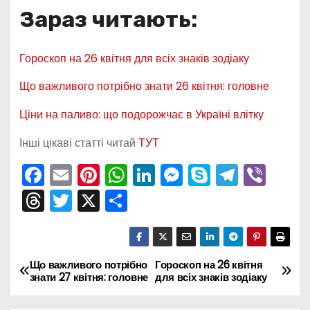
Зараз читають:
Гороскоп на 26 квітня для всіх знаків зодіаку
Що важливого потрібно знати 26 квітня: головне
Ціни на паливо: що подорожчає в Україні влітку
Інші цікаві статті читай
ТУТ
F
E
Pi
W
Li
M
S
T
Vi
a
m
nt
h
n
e
k
el
b
T
T
X
П
c
ai
er
a
k
s
y
e
er
hr
w
о
e
l
e
ts
e
s
p
gr
e
itt
ді
b
st
A
dI
e
e
a
a
er
л
Н
Що важливого потрібно
Гороскоп на 26 квітня
знати 27 квітня: головне
для всіх знаків зодіаку
o
p
n
n
m
d
и
а
o
p
g