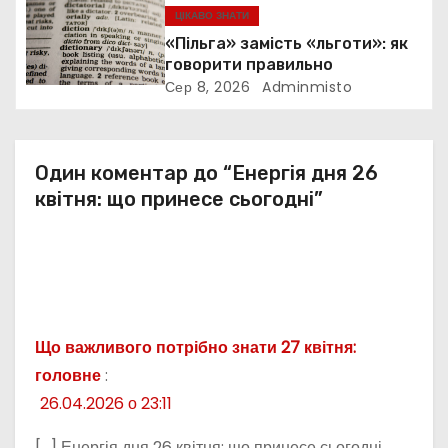
ЦІКАВО ЗНАТИ
с
«Пільга» замість «льготи»: як
говорити правильно
і
Сер 8, 2026
Adminmisto
в
Один коментар до “Енергія дня 26
квітня: що принесе сьогодні”
Що важливого потрібно знати 27 квітня:
головне
:
26.04.2026 о 23:11
[…] Енергія дня 26 квітня: що принесе сьогодні