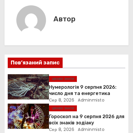
s
т
k
er
в
и
с
і
Автор
я
г
а
ц
Пов’язаний запис
і
ЦІКАВО ЗНАТИ
я
Нумерологія 9 серпня 2026:
з
число дня та енергетика
Сер 8, 2026
Adminmisto
а
ЦІКАВО ЗНАТИ
Гороскоп на 9 серпня 2026 для
п
всіх знаків зодіаку
Сер 8, 2026
Adminmisto
и