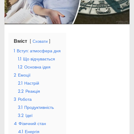
Вміст
Сховати
1
Вступ: атмосфера дня
1.1
Що відчувається
1.2
Основна ідея
2
Емоції
2.1
Настрій
2.2
Реакція
3
Робота
3.1
Продуктивність
3.2
Ідеї
4
Фізичний стан
4.1
Енергія