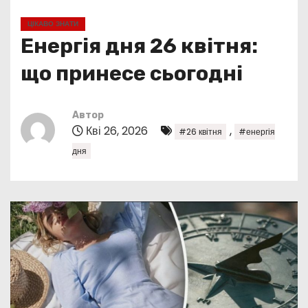
у
ЦІКАВО ЗНАТИ
Енергія дня 26 квітня:
що принесе сьогодні
Автор
Кві 26, 2026
,
#26 квітня
#енергія
дня