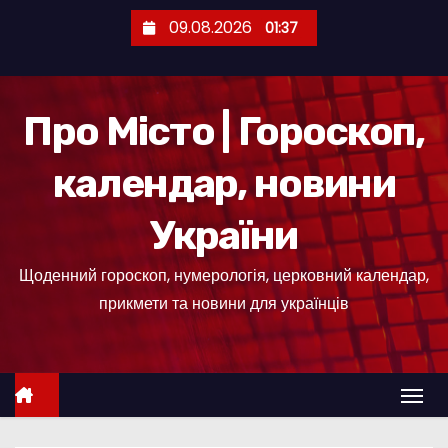
П
09.08.2026
01:37
е
р
е
Про Місто | Гороскоп,
й
т
календар, новини
и
д
України
о
к
Щоденний гороскоп, нумерологія, церковний календар,
о
прикмети та новини для українців
н
т
е
н
т