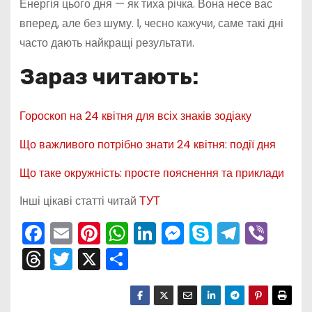
Енергія цього дня — як тиха річка. Вона несе вас
вперед, але без шуму. І, чесно кажучи, саме такі дні
часто дають найкращі результати.
Зараз читають:
Гороскоп на 24 квітня для всіх знаків зодіаку
Що важливого потрібно знати 24 квітня: події дня
Що таке окружність: просте пояснення та приклади
Інші цікаві статті читай
ТУТ
F
E
Pi
W
Li
M
S
T
Vi
a
m
nt
h
n
e
k
el
b
T
T
X
П
c
ai
er
a
k
s
y
e
er
hr
w
о
e
l
e
ts
e
s
p
gr
e
itt
ді