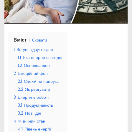
Вміст
Сховати
1
Вступ: відчуття дня
1.1
Яка енергія сьогодні
1.2
Основна ідея
2
Емоційний фон
2.1
Спокій чи напруга
2.2
Як реагувати
3
Енергія в роботі
3.1
Продуктивність
3.2
Нові ідеї
4
Фізичний стан
4.1
Рівень енергії