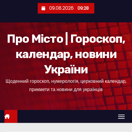
П
09.08.2026
09:28
е
р
е
Про Місто | Гороскоп,
й
т
календар, новини
и
д
України
о
к
Щоденний гороскоп, нумерологія, церковний календар,
о
прикмети та новини для українців
н
т
е
н
т