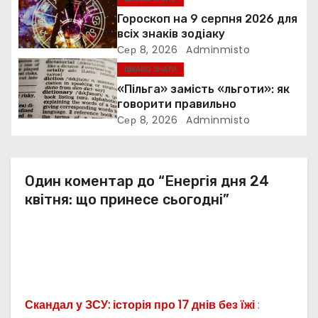
Гороскоп на 9 серпня 2026 для
п
всіх знаків зодіаку
Сер 8, 2026
Adminmisto
и
ЦІКАВО ЗНАТИ
с
«Пільга» замість «льготи»: як
говорити правильно
і
Сер 8, 2026
Adminmisto
в
Один коментар до “Енергія дня 24
квітня: що принесе сьогодні”
Скандал у ЗСУ: історія про 17 днів без їжі
: