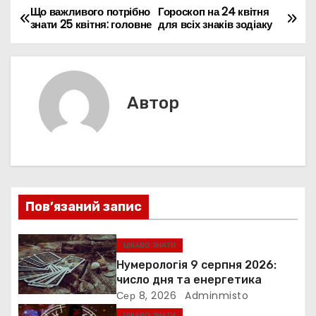
b
st
A
dI
e
e
a
a
er
л
Н
Що важливого потрібно
Гороскоп на 24 квітня
знати 25 квітня: головне
для всіх знаків зодіаку
o
p
n
n
m
d
и
а
o
p
g
s
т
k
er
в
и
с
і
Автор
я
г
а
ц
Пов’язаний запис
і
ЦІКАВО ЗНАТИ
я
Нумерологія 9 серпня 2026:
з
число дня та енергетика
Сер 8, 2026
Adminmisto
а
ЦІКАВО ЗНАТИ