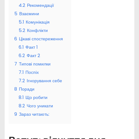
4.2
Рекомендації
5
Взаємини
5.1
Комунікація
5.2
Конфлікти
6
Цікаві спостереження
6.1
Факт 1
6.2
Факт 2
7
Типові помилки
7.1
Поспіх
7.2
Ігнорування себе
8
Поради
8.1
Що робити
8.2
Чого уникати
9
Зараз читають: