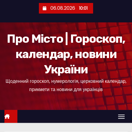
П
06.08.2026
10:01
е
р
е
Про Місто | Гороскоп,
й
т
календар, новини
и
д
України
о
к
Щоденний гороскоп, нумерологія, церковний календар,
о
прикмети та новини для українців
н
т
е
н
т