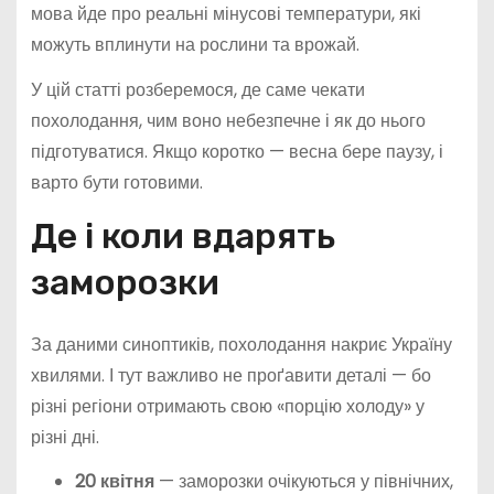
мова йде про реальні мінусові температури, які
можуть вплинути на рослини та врожай.
У цій статті розберемося, де саме чекати
похолодання, чим воно небезпечне і як до нього
підготуватися. Якщо коротко — весна бере паузу, і
варто бути готовими.
Де і коли вдарять
заморозки
За даними синоптиків, похолодання накриє Україну
хвилями. І тут важливо не проґавити деталі — бо
різні регіони отримають свою «порцію холоду» у
різні дні.
20 квітня
— заморозки очікуються у північних,