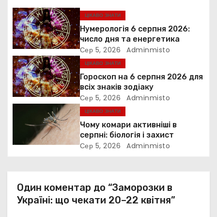
я
ЦІКАВО ЗНАТИ
Нумерологія 6 серпня 2026:
з
число дня та енергетика
Сер 5, 2026
Adminmisto
а
ЦІКАВО ЗНАТИ
п
Гороскоп на 6 серпня 2026 для
всіх знаків зодіаку
и
Сер 5, 2026
Adminmisto
ЦІКАВО ЗНАТИ
с
Чому комари активніші в
і
серпні: біологія і захист
Сер 5, 2026
Adminmisto
в
Один коментар до “Заморозки в
Україні: що чекати 20–22 квітня”