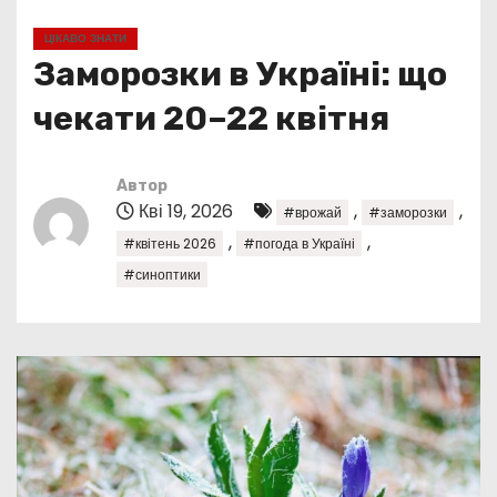
у
ЦІКАВО ЗНАТИ
Заморозки в Україні: що
чекати 20–22 квітня
Автор
Кві 19, 2026
,
,
#врожай
#заморозки
,
,
#квітень 2026
#погода в Україні
#синоптики