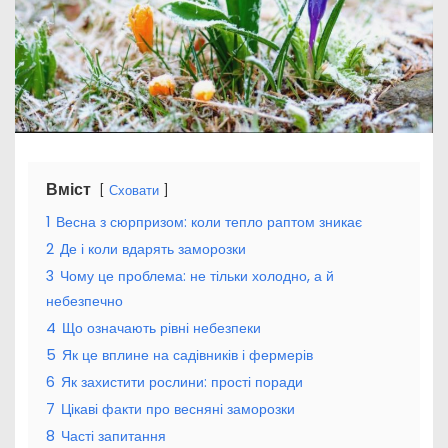
Вміст
Сховати
1
Весна з сюрпризом: коли тепло раптом зникає
2
Де і коли вдарять заморозки
3
Чому це проблема: не тільки холодно, а й
небезпечно
4
Що означають рівні небезпеки
5
Як це вплине на садівників і фермерів
6
Як захистити рослини: прості поради
7
Цікаві факти про весняні заморозки
8
Часті запитання