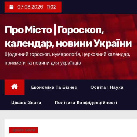
П
07.08.2026
11:02
е
р
Про Місто | Гороскоп,
е
й
календар, новини України
т
Щоденний гороскоп, нумерологія, церковний календар,
и
прикмети та новини для українців
д
о
к
Економіка Та Бізнес
Освіта І Наука
о
н
Цікаво Знати
Політика Конфіденційності
т
е
н
ЦІКАВО ЗНАТИ
т