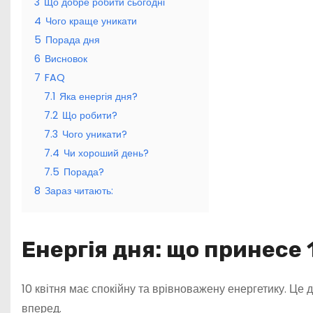
3
Що добре робити сьогодні
4
Чого краще уникати
5
Порада дня
6
Висновок
7
FAQ
7.1
Яка енергія дня?
7.2
Що робити?
7.3
Чого уникати?
7.4
Чи хороший день?
7.5
Порада?
8
Зараз читають:
Енергія дня: що принесе 
10 квітня має спокійну та врівноважену енергетику. Це 
вперед.