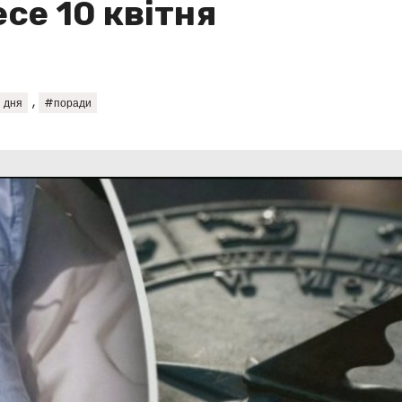
есе 10 квітня
,
 дня
#поради