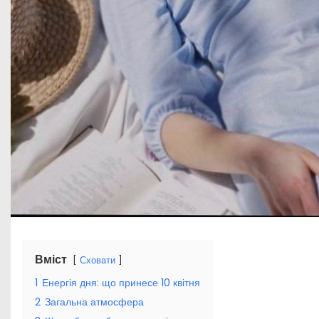
Вміст
Сховати
1
Енергія дня: що принесе 10 квітня
2
Загальна атмосфера