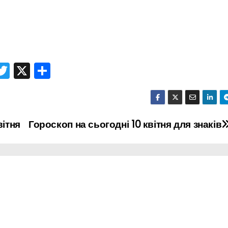
T
X
П
r
w
о
itt
ді
er
л
вітня
Гороскоп на сьогодні 10 квітня для знаків
и
т
и
с
я