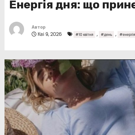
Енергія дня: що прин
у
Автор
Кві 9, 2026
,
,
#10 квітня
#день
#енергія