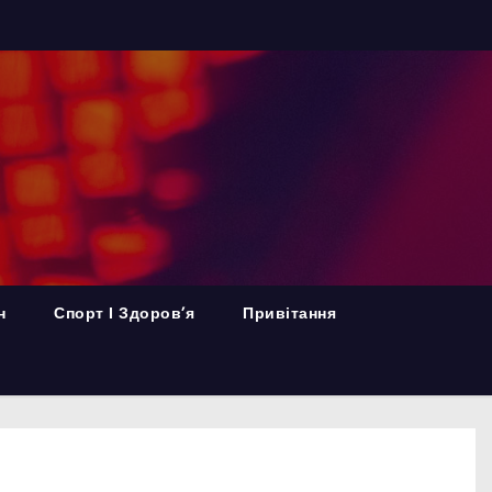
н
Спорт І Здоров’я
Привітання