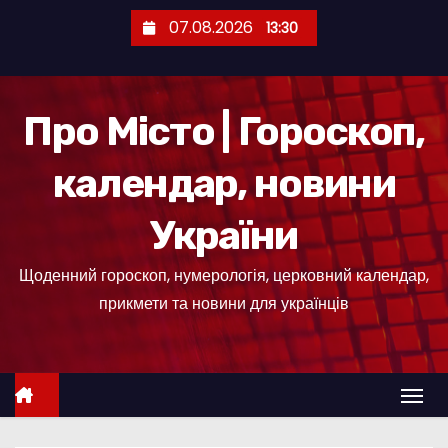
П
07.08.2026
13:30
е
р
е
Про Місто | Гороскоп,
й
т
календар, новини
и
д
України
о
к
Щоденний гороскоп, нумерологія, церковний календар,
о
прикмети та новини для українців
н
т
е
н
т