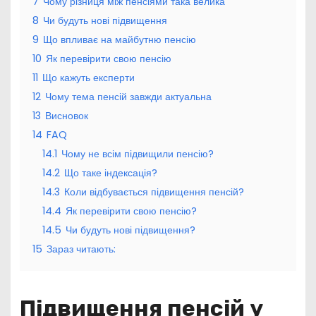
7
Чому різниця між пенсіями така велика
8
Чи будуть нові підвищення
9
Що впливає на майбутню пенсію
10
Як перевірити свою пенсію
11
Що кажуть експерти
12
Чому тема пенсій завжди актуальна
13
Висновок
14
FAQ
14.1
Чому не всім підвищили пенсію?
14.2
Що таке індексація?
14.3
Коли відбувається підвищення пенсій?
14.4
Як перевірити свою пенсію?
14.5
Чи будуть нові підвищення?
15
Зараз читають:
Підвищення пенсій у