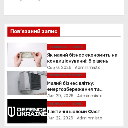
а
ц
Пов’язаний запис
і
я
ЕКОНОМІКА ТА БІЗНЕС
Як малий бізнес економить на
з
кондиціонуванні: 5 рішень
Сер 6, 2026
Adminmisto
а
ЕКОНОМІКА ТА БІЗНЕС
п
Малий бізнес влітку:
енергозбереження та
и
прибутковість
Лип 29, 2026
Adminmisto
ЕКОНОМІКА ТА БІЗНЕС
с
Тактичні шоломи Фаст
і
Лип 22, 2026
Adminmisto