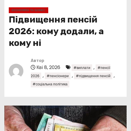
у
ЕКОНОМІКА ТА БІЗНЕС
Підвищення пенсій
2026: кому додали, а
кому ні
Автор
Кві 8, 2026
,
#виплати
#пенсії
,
,
,
2026
#пенсіонери
#підвищення пенсій
#соціальна політика