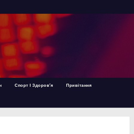
н
Спорт І Здоров’я
Привітання