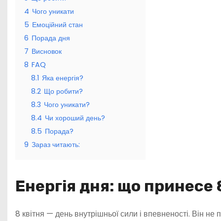
4
Чого уникати
5
Емоційний стан
6
Порада дня
7
Висновок
8
FAQ
8.1
Яка енергія?
8.2
Що робити?
8.3
Чого уникати?
8.4
Чи хороший день?
8.5
Порада?
9
Зараз читають:
Енергія дня: що принесе 
8 квітня — день внутрішньої сили і впевненості. Він не п