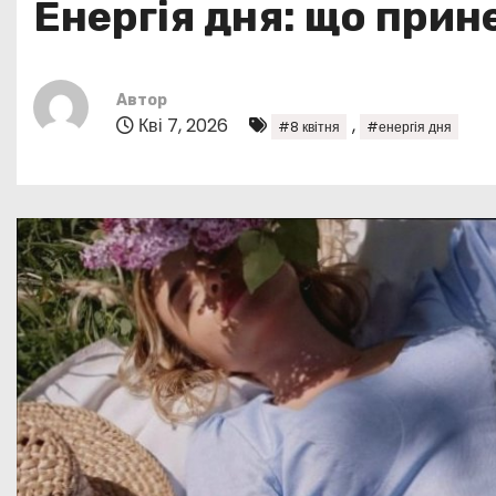
Енергія дня: що прин
у
Автор
Кві 7, 2026
,
#8 квітня
#енергія дня