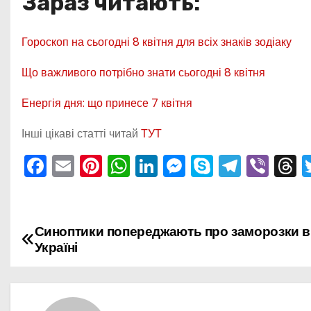
Зараз читають:
Гороскоп на сьогодні 8 квітня для всіх знаків зодіаку
Що важливого потрібно знати сьогодні 8 квітня
Енергія дня: що принесе 7 квітня
Інші цікаві статті читай
ТУТ
F
E
Pi
W
Li
M
S
T
Vi
T
a
m
nt
h
n
e
k
el
b
h
c
ai
er
a
k
s
y
e
er
e
e
l
e
ts
e
s
p
gr
a
Синоптики попереджають про заморозки в
Н
Україні
b
st
A
dI
e
e
a
d
а
o
p
n
n
m
s
в
o
p
g