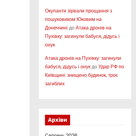
Окупанти зірвали прощання з
пошуковиком Юковим на
Донеччині
до
Атака дронів на
Пухівку: загинули бабуся, дідусь і
онук
Атака дронів на Пухівку: загинули
бабуся, дідусь і онук
до
Удар РФ по
Київщині: знищено будинок, троє
загиблих
Архіви
Серпень 2026