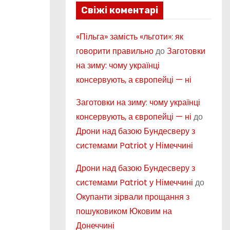
Свіжі коментарі
«Пільга» замість «льготи»: як
говорити правильно
до
Заготовки
на зиму: чому українці
консервують, а європейці — ні
Заготовки на зиму: чому українці
консервують, а європейці — ні
до
Дрони над базою Бундесверу з
системами Patriot у Німеччині
Дрони над базою Бундесверу з
системами Patriot у Німеччині
до
Окупанти зірвали прощання з
пошуковиком Юковим на
Донеччині