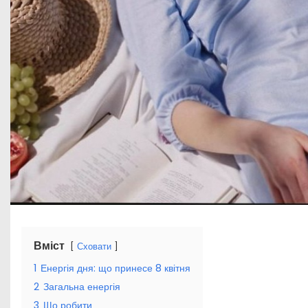
Вміст
Сховати
1
Енергія дня: що принесе 8 квітня
2
Загальна енергія
3
Що робити