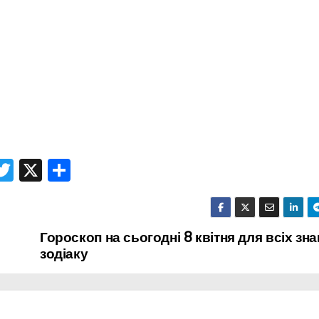
T
X
П
r
w
о
itt
ді
er
л
Гороскоп на сьогодні 8 квітня для всіх зна
зодіаку
и
т
и