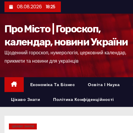
П
08.08.2026
18:25
е
р
Про Місто | Гороскоп,
е
й
календар, новини України
т
Щоденний гороскоп, нумерологія, церковний календар,
и
прикмети та новини для українців
д
о
к
Економіка Та Бізнес
Освіта І Наука
о
н
Цікаво Знати
Політика Конфіденційності
т
е
н
ЦІКАВО ЗНАТИ
т