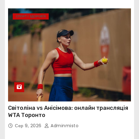
СПОРТ І ЗДОРОВ’Я
Світоліна vs Анісімова: онлайн трансляція
WTA Торонто
Сер 9, 2026
Adminmisto