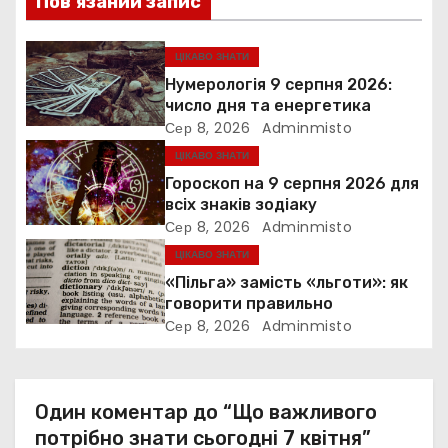
Пов’язаний запис
і
я
ЦІКАВО ЗНАТИ
Нумерологія 9 серпня 2026:
з
число дня та енергетика
Сер 8, 2026
Adminmisto
а
ЦІКАВО ЗНАТИ
п
Гороскоп на 9 серпня 2026 для
всіх знаків зодіаку
и
Сер 8, 2026
Adminmisto
ЦІКАВО ЗНАТИ
с
«Пільга» замість «льготи»: як
і
говорити правильно
Сер 8, 2026
Adminmisto
в
Один коментар до “Що важливого
потрібно знати сьогодні 7 квітня”