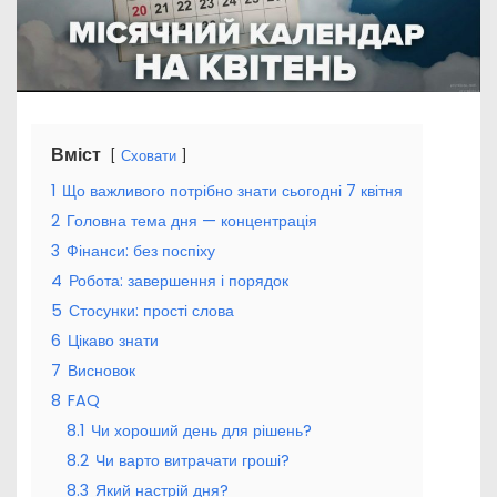
Вміст
Сховати
1
Що важливого потрібно знати сьогодні 7 квітня
2
Головна тема дня — концентрація
3
Фінанси: без поспіху
4
Робота: завершення і порядок
5
Стосунки: прості слова
6
Цікаво знати
7
Висновок
8
FAQ
8.1
Чи хороший день для рішень?
8.2
Чи варто витрачати гроші?
8.3
Який настрій дня?