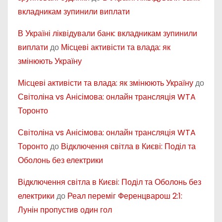
вкладникам зупинили виплати
В Україні ліквідували банк: вкладникам зупинили
виплати
до
Місцеві активісти та влада: як
змінюють Україну
Місцеві активісти та влада: як змінюють Україну
до
Світоліна vs Анісімова: онлайн трансляція WTA
Торонто
Світоліна vs Анісімова: онлайн трансляція WTA
Торонто
до
Відключення світла в Києві: Поділ та
Оболонь без електрики
Відключення світла в Києві: Поділ та Оболонь без
електрики
до
Реал переміг Ференцварош 2:1:
Лунін пропустив один гол