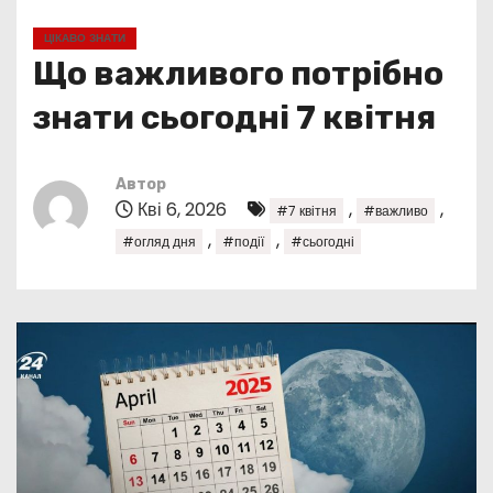
у
ЦІКАВО ЗНАТИ
Що важливого потрібно
знати сьогодні 7 квітня
Автор
Кві 6, 2026
,
,
#7 квітня
#важливо
,
,
#огляд дня
#події
#сьогодні