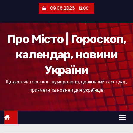
П
09.08.2026
12:00
е
р
е
Про Місто | Гороскоп,
й
т
календар, новини
и
д
України
о
к
Щоденний гороскоп, нумерологія, церковний календар,
о
прикмети та новини для українців
н
т
е
н
т