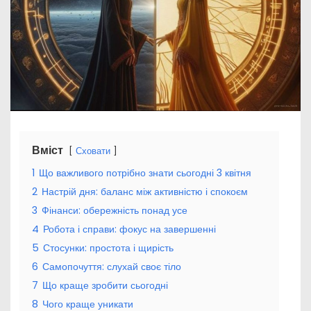
Вміст
Сховати
1
Що важливого потрібно знати сьогодні 3 квітня
2
Настрій дня: баланс між активністю і спокоєм
3
Фінанси: обережність понад усе
4
Робота і справи: фокус на завершенні
5
Стосунки: простота і щирість
6
Самопочуття: слухай своє тіло
7
Що краще зробити сьогодні
8
Чого краще уникати