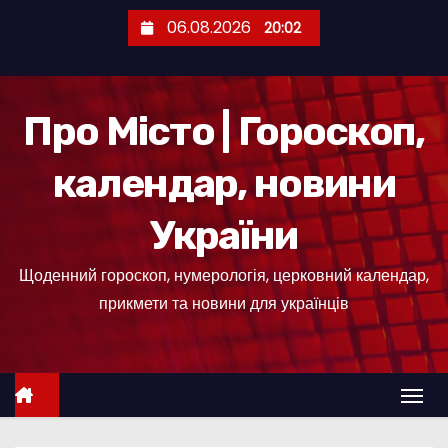
П
06.08.2026
20:02
е
р
е
Про Місто | Гороскоп,
й
т
календар, новини
и
д
України
о
к
Щоденний гороскоп, нумерологія, церковний календар,
о
прикмети та новини для українців
н
т
е
н
т