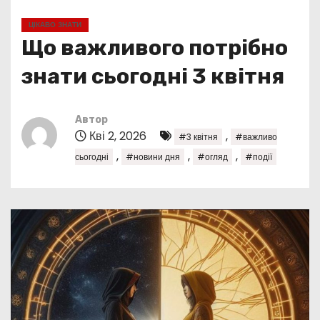
у
ЦІКАВО ЗНАТИ
Що важливого потрібно
знати сьогодні 3 квітня
Автор
Кві 2, 2026
,
#3 квітня
#важливо
,
,
,
сьогодні
#новини дня
#огляд
#події