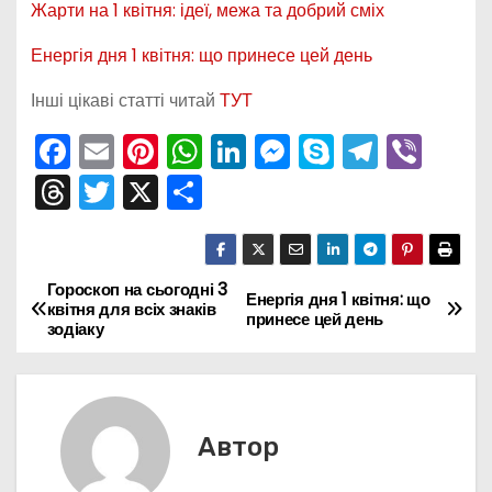
Жарти на 1 квітня: ідеї, межа та добрий сміх
Енергія дня 1 квітня: що принесе цей день
Інші цікаві статті читай
ТУТ
F
E
Pi
W
Li
M
S
T
Vi
a
m
nt
h
n
e
k
el
b
T
T
X
П
c
ai
er
a
k
s
y
e
er
hr
w
о
e
l
e
ts
e
s
p
gr
e
itt
ді
b
st
A
dI
e
e
a
a
er
л
Гороскоп на сьогодні 3
Н
Енергія дня 1 квітня: що
квітня для всіх знаків
o
p
n
n
m
принесе цей день
d
и
зодіаку
а
o
p
g
s
т
k
er
в
и
с
і
Автор
я
г