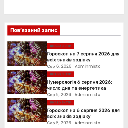
а
ц
Пов’язаний запис
і
я
ЦІКАВО ЗНАТИ
Гороскоп на 7 серпня 2026 для
з
всіх знаків зодіаку
Сер 6, 2026
Adminmisto
а
ЦІКАВО ЗНАТИ
п
Нумерологія 6 серпня 2026:
число дня та енергетика
и
Сер 5, 2026
Adminmisto
ЦІКАВО ЗНАТИ
с
Гороскоп на 6 серпня 2026 для
і
всіх знаків зодіаку
Сер 5, 2026
Adminmisto