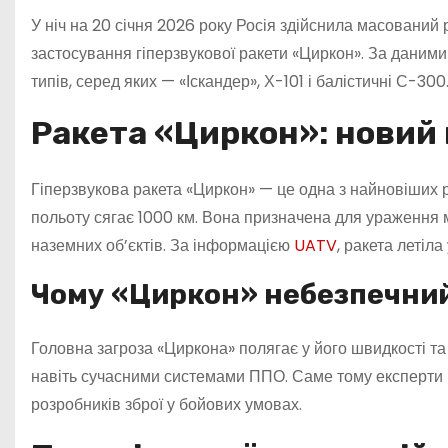
У ніч на 20 січня 2026 року Росія здійснила масований
застосування гіперзвукової ракети «Циркон». За даним
типів, серед яких — «Іскандер», Х-101 і балістичні С-300
Ракета «Циркон»: новий 
Гіперзвукова ракета «Циркон» — це одна з найновіших р
польоту сягає 1000 км. Вона призначена для ураження мо
наземних об’єктів. За інформацією
UATV
, ракета летіла
Чому «Циркон» небезпечни
Головна загроза «Циркона» полягає у його швидкості та
навіть сучасними системами ППО. Саме тому експерти 
розробників зброї у бойових умовах.