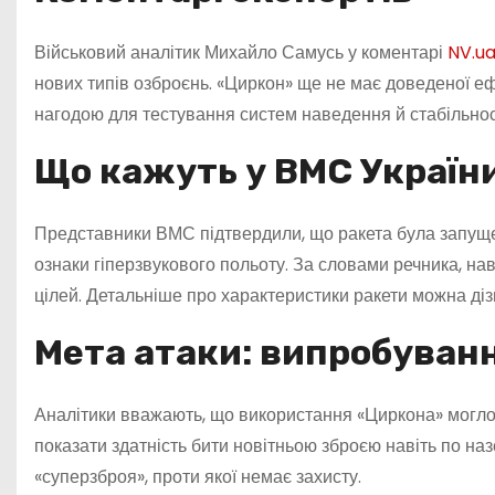
Військовий аналітик Михайло Самусь у коментарі
NV.u
нових типів озброєнь. «Циркон» ще не має доведеної еф
нагодою для тестування систем наведення й стабільност
Що кажуть у ВМС Україн
Представники ВМС підтвердили, що ракета була запущен
ознаки гіперзвукового польоту. За словами речника, на
цілей. Детальніше про характеристики ракети можна ді
Мета атаки: випробуван
Аналітики вважають, що використання «Циркона» могло 
показати здатність бити новітньою зброєю навіть по наз
«суперзброя», проти якої немає захисту.