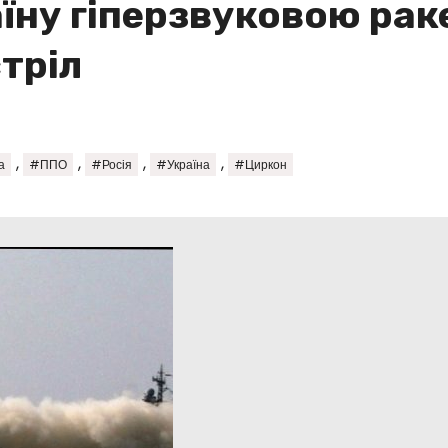
аїну гіперзвуковою ра
тріл
,
,
,
,
а
#ППО
#Росія
#Україна
#Циркон