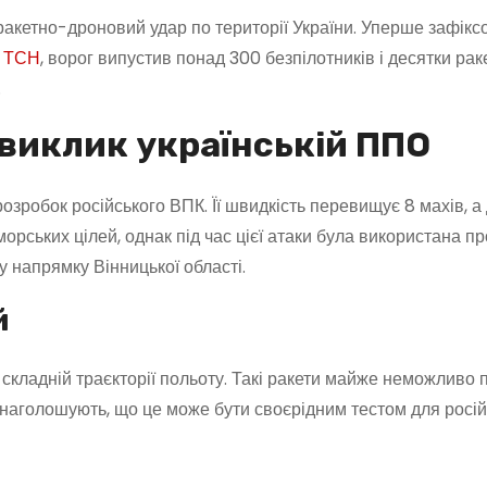
 ракетно-дроновий удар по території України. Уперше зафік
и
ТСН
, ворог випустив понад 300 безпілотників і десятки рак
.
виклик українській ППО
озробок російського ВПК. Її швидкість перевищує 8 махів, а
рських цілей, однак під час цієї атаки була використана пр
 у напрямку Вінницької області.
й
 складній траєкторії польоту. Такі ракети майже неможливо
наголошують, що це може бути своєрідним тестом для росій