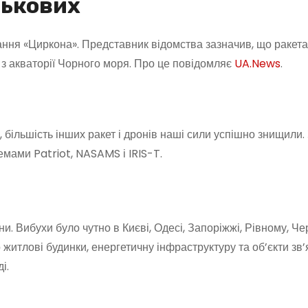
ськових
ання «Циркона». Представник відомства зазначив, що ракет
 з акваторії Чорного моря. Про це повідомляє
UA.News
.
 більшість інших ракет і дронів наші сили успішно знищили.
емами Patriot, NASAMS і IRIS-T.
и. Вибухи було чутно в Києві, Одесі, Запоріжжі, Рівному, Че
житлові будинки, енергетичну інфраструктуру та об’єкти зв’я
і.