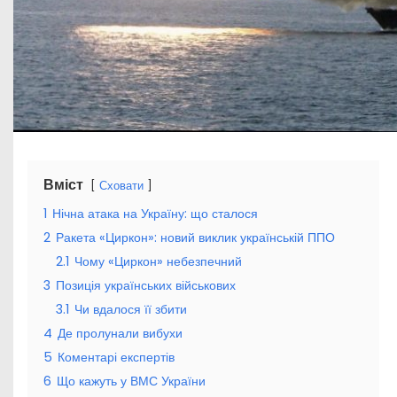
Вміст
Сховати
1
Нічна атака на Україну: що сталося
2
Ракета «Циркон»: новий виклик українській ППО
2.1
Чому «Циркон» небезпечний
3
Позиція українських військових
3.1
Чи вдалося її збити
4
Де пролунали вибухи
5
Коментарі експертів
6
Що кажуть у ВМС України