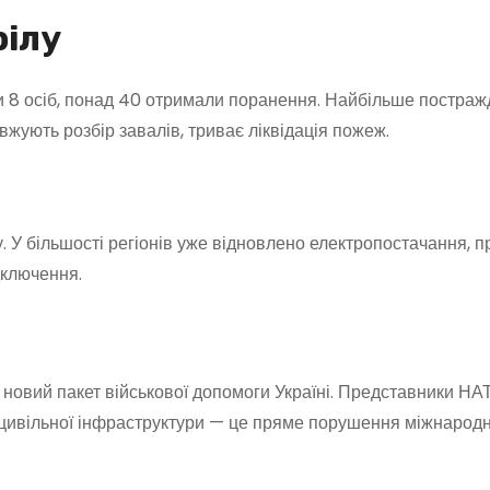
рілу
ли 8 осіб, понад 40 отримали поранення. Найбільше постра
вжують розбір завалів, триває ліквідація пожеж.
. У більшості регіонів уже відновлено електропостачання, п
дключення.
новий пакет військової допомоги Україні. Представники НА
и цивільної інфраструктури — це пряме порушення міжнародн