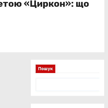
кетою «Циркон»: що
Пошук