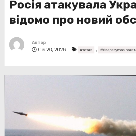
Росія атакувала Укр
у
відомо про новий обс
Автор
Січ 20, 2026
,
#атака
#гіперзвукова ракет