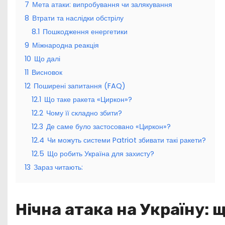
7
Мета атаки: випробування чи залякування
8
Втрати та наслідки обстрілу
8.1
Пошкодження енергетики
9
Міжнародна реакція
10
Що далі
11
Висновок
12
Поширені запитання (FAQ)
12.1
Що таке ракета «Циркон»?
12.2
Чому її складно збити?
12.3
Де саме було застосовано «Циркон»?
12.4
Чи можуть системи Patriot збивати такі ракети?
12.5
Що робить Україна для захисту?
13
Зараз читають:
Нічна атака на Україну: 