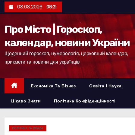
П
08.08.2026
08:21
е
р
Про Місто | Гороскоп,
е
й
календар, новини України
т
Щоденний гороскоп, нумерологія, церковний календар,
и
прикмети та новини для українців
д
о
к
Економіка Та Бізнес
Освіта І Наука
о
н
Цікаво Знати
Політика Конфіденційності
т
е
н
ПОЛІТИКА ТА ВЛАДА
т