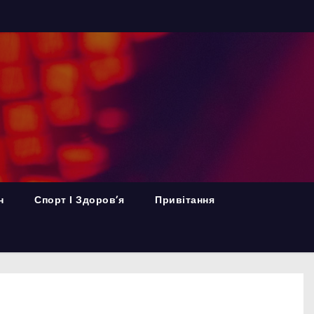
н
Спорт І Здоров’я
Привітання