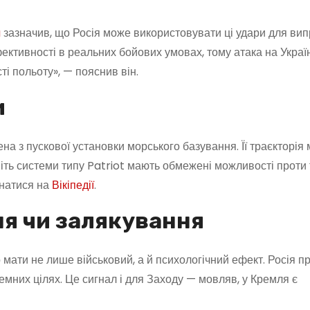
a
зазначив, що Росія може використовувати ці удари для ви
ективності в реальних бойових умовах, тому атака на Украї
і польоту», — пояснив він.
и
а з пускової установки морського базування. Її траєкторія
віть системи типу Patriot мають обмежені можливості проти
знатися на
Вікіпедії
.
ня чи залякування
мати не лише військовий, а й психологічний ефект. Росія п
емних цілях. Це сигнал і для Заходу — мовляв, у Кремля є