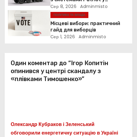
и
Німеччині
Сер 8, 2026
Adminmisto
с
ПОЛІТИКА ТА ВЛАДА
Місцеві вибори: практичний
і
гайд для виборців
Сер 1, 2026
Adminmisto
в
Один коментар до “Ігор Копитін
опинився у центрі скандалу з
«плівками Тимошенко»”
Олександр Кубраков і Зеленський
обговорили енергетичну ситуацію в Україні