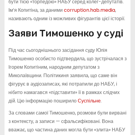
бути тією «торпедою» НАБУ серед колег-депутатів.
Ім’я Копитіна, за даними
corruption.hab.media
,
називають одним із можливих фігурантів цієї історії.
Заяви Тимошенко у суді
Під час сьогоднішнього засідання суду Юлія
Тимошенко особисто підтвердила, що зустрічалася з
Ігорем Копитіним, народним депутатом з
Миколаївщини. Політикиня заявила, що саме він
фігурує в аудіозаписах, які потрапили до НАБУ, і
нібито намагався «підставити» її в рамках слідчих
дій. Цю інформацію поширило
Суспільне
.
За словами самої Тимошенко, розмови були вирвані
з контексту, а записи — сфальсифіковані. Вона
вважає, що частина даних могла бути «злита» НАБУ