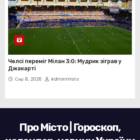
Челсі переміг Мілан 3:0: Мудрик зіграв у
Джакарті
Сер 8, 2026
Adminmisto
Про Місто | Гороскоп,