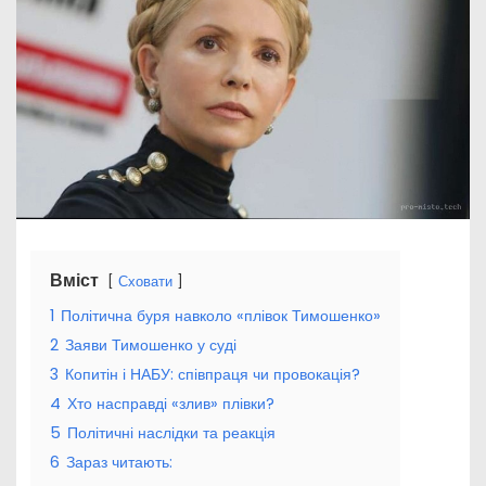
Вміст
Сховати
1
Політична буря навколо «плівок Тимошенко»
2
Заяви Тимошенко у суді
3
Копитін і НАБУ: співпраця чи провокація?
4
Хто насправді «злив» плівки?
5
Політичні наслідки та реакція
6
Зараз читають: