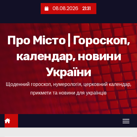
П
08.08.2026
21:31
е
р
е
Про Місто | Гороскоп,
й
т
календар, новини
и
д
України
о
к
Щоденний гороскоп, нумерологія, церковний календар,
о
прикмети та новини для українців
н
т
е
н
т