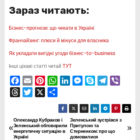
Зараз читають:
Бізнес-прогнози: що чекати в Україні
Франчайзинг: плюси й мінуси для власника
Як укладати вигідні угоди бізнес-to-business
Інші цікаві статті читай
ТУТ
F
E
Pi
W
Li
M
S
T
Vi
a
m
nt
h
n
e
k
el
b
T
T
X
П
c
ai
er
a
k
s
y
e
er
hr
w
о
e
l
e
ts
e
s
p
gr
e
itt
ді
b
st
A
dI
e
e
a
a
er
л
Олександр Кубраков і
Зеленський зустрівся з
Н
Зеленський обговорили
Притулою та
o
p
n
n
m
d
и
енергетичну ситуацію в
Стерненком: про що
а
Україні
домовилися