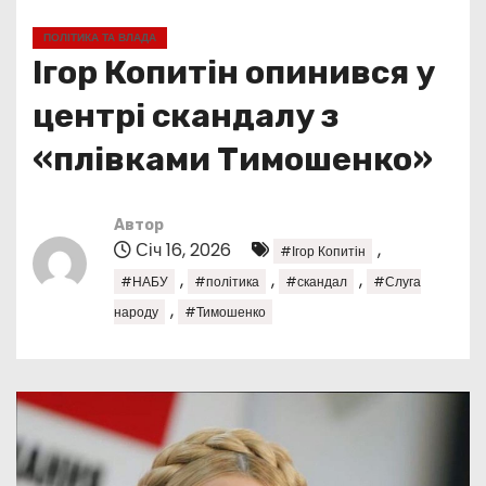
у
ПОЛІТИКА ТА ВЛАДА
Ігор Копитін опинився у
центрі скандалу з
«плівками Тимошенко»
Автор
Січ 16, 2026
,
#Ігор Копитін
,
,
,
#НАБУ
#політика
#скандал
#Слуга
,
народу
#Тимошенко