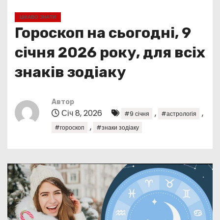
у
ЦІКАВО ЗНАТИ
Гороскоп на сьогодні, 9
січня 2026 року, для всіх
знаків зодіаку
Автор
Січ 8, 2026
,
,
#9 січня
#астрологія
,
#гороскоп
#знаки зодіаку