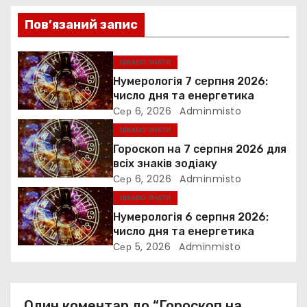
ц
Пов’язаний запис
і
ЦІКАВО ЗНАТИ
я
Нумерологія 7 серпня 2026:
з
число дня та енергетика
Сер 6, 2026
Adminmisto
а
ЦІКАВО ЗНАТИ
Гороскоп на 7 серпня 2026 для
п
всіх знаків зодіаку
Сер 6, 2026
Adminmisto
и
ЦІКАВО ЗНАТИ
с
Нумерологія 6 серпня 2026:
число дня та енергетика
і
Сер 5, 2026
Adminmisto
в
Один коментар до “Гороскоп на