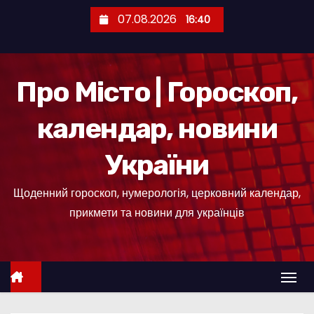
П
07.08.2026
16:40
е
р
е
Про Місто | Гороскоп,
й
т
календар, новини
и
д
України
о
к
Щоденний гороскоп, нумерологія, церковний календар,
о
прикмети та новини для українців
н
т
е
н
т