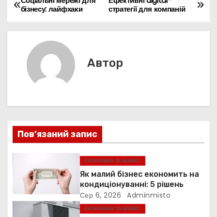
a
er
л
Н
Соціальні мережі для
Ефективні digital-
бізнесу: лайфхаки
стратегії для компаній
o
p
n
n
m
d
и
а
o
p
g
s
т
k
er
в
и
с
і
Автор
я
г
а
ц
Пов’язаний запис
і
ЕКОНОМІКА ТА БІЗНЕС
я
Як малий бізнес економить на
з
кондиціонуванні: 5 рішень
Сер 6, 2026
Adminmisto
а
ЕКОНОМІКА ТА БІЗНЕС