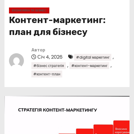
у
ЕКОНОМІКА ТА БІЗНЕС
Контент-маркетинг:
план для бізнесу
Автор
Січ 4, 2026
,
#digital маркетинг
,
,
#бізнес стратегія
#контент-маркетинг
#контент-план