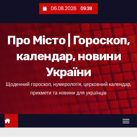
П
06.08.2026
09:38
е
р
е
Про Місто | Гороскоп,
й
т
календар, новини
и
д
України
о
к
Щоденний гороскоп, нумерологія, церковний календар,
о
прикмети та новини для українців
н
т
е
н
т