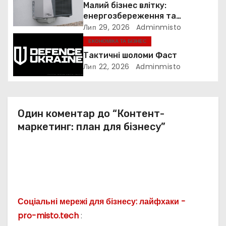
Малий бізнес влітку:
п
енергозбереження та
прибутковість
Лип 29, 2026
Adminmisto
и
ЕКОНОМІКА ТА БІЗНЕС
с
Тактичні шоломи Фаст
Лип 22, 2026
Adminmisto
і
в
Один коментар до “Контент-
маркетинг: план для бізнесу”
Соціальні мережі для бізнесу: лайфхаки -
pro-misto.tech
: