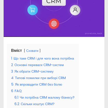
Вміст
Сховати
1
Що таке CRM і для чого вона потрібна
2
Основні переваги CRM-систем
3
Як обрати CRM-систему
4
Типові помилки при виборі CRM
5
Як впровадити CRM без болю
6
FAQ
6.1
Чи потрібна CRM малому бізнесу?
6.2
Скільки коштує CRM?