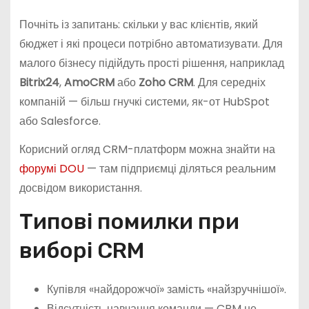
Почніть із запитань: скільки у вас клієнтів, який
бюджет і які процеси потрібно автоматизувати. Для
малого бізнесу підійдуть прості рішення, наприклад
Bitrix24
,
AmoCRM
або
Zoho CRM
. Для середніх
компаній — більш гнучкі системи, як-от HubSpot
або Salesforce.
Корисний огляд CRM-платформ можна знайти на
форумі DOU
— там підприємці діляться реальним
досвідом використання.
Типові помилки при
виборі CRM
Купівля «найдорожчої» замість «найзручнішої».
Відсутність навчання команди — CRM не