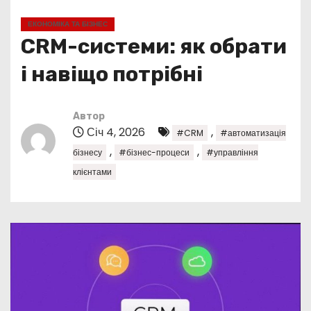
у
ЕКОНОМІКА ТА БІЗНЕС
CRM-системи: як обрати
і навіщо потрібні
Автор
Січ 4, 2026
,
#CRM
#автоматизація
,
,
бізнесу
#бізнес-процеси
#управління
клієнтами