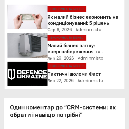
і
ЕКОНОМІКА ТА БІЗНЕС
я
Як малий бізнес економить на
з
кондиціонуванні: 5 рішень
Сер 6, 2026
Adminmisto
а
ЕКОНОМІКА ТА БІЗНЕС
Малий бізнес влітку:
п
енергозбереження та
прибутковість
Лип 29, 2026
Adminmisto
и
ЕКОНОМІКА ТА БІЗНЕС
с
Тактичні шоломи Фаст
Лип 22, 2026
Adminmisto
і
в
Один коментар до “CRM-системи: як
обрати і навіщо потрібні”