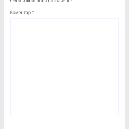
Обов’язкові поля позначені
*
Коментар
*