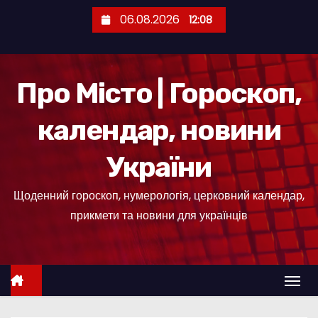
П
06.08.2026
12:08
е
р
е
Про Місто | Гороскоп,
й
т
календар, новини
и
д
України
о
к
Щоденний гороскоп, нумерологія, церковний календар,
о
прикмети та новини для українців
н
т
е
н
т