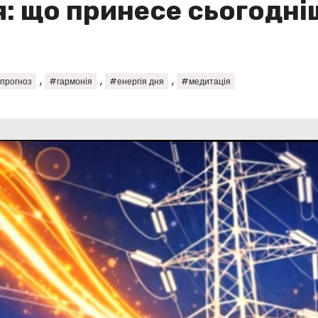
я: що принесе сьогодні
,
,
,
 прогноз
#гармонія
#енергія дня
#медитація