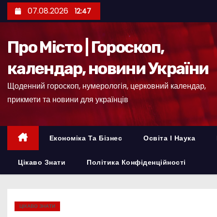
П
07.08.2026
12:47
е
р
Про Місто | Гороскоп,
е
й
календар, новини України
т
Щоденний гороскоп, нумерологія, церковний календар,
и
прикмети та новини для українців
д
о
к
Економіка Та Бізнес
Освіта І Наука
о
н
Цікаво Знати
Політика Конфіденційності
т
е
н
ЦІКАВО ЗНАТИ
т