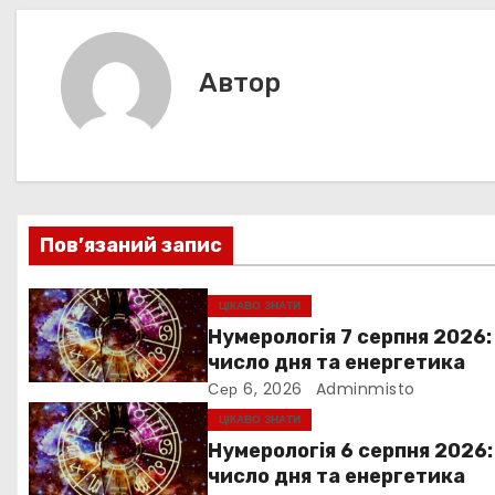
в
o
p
g
k
er
і
Автор
г
а
ц
Пов’язаний запис
і
я
ЦІКАВО ЗНАТИ
Нумерологія 7 серпня 2026:
з
число дня та енергетика
Сер 6, 2026
Adminmisto
а
ЦІКАВО ЗНАТИ
п
Нумерологія 6 серпня 2026:
число дня та енергетика
и