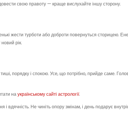
довести свою правоту — краще вислухайте іншу сторону.
ленькі жести турботи або доброти повернуться сторицею. Ене
новий рік.
тиші, порядку і спокою. Усе, що потрібно, прийде саме. Гол
итати на
українському сайті астрології
.
я і вдячність. Не чиніть опору змінам, і день подарує внут