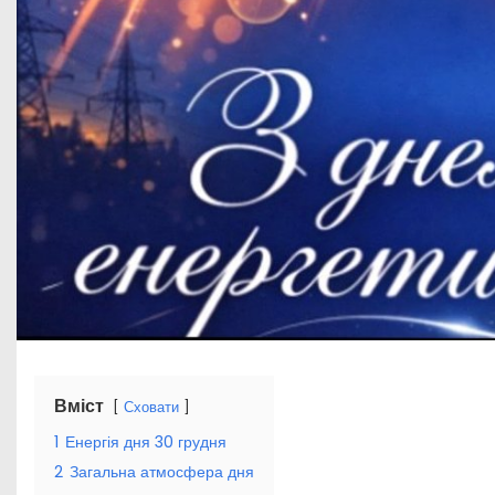
Вміст
Сховати
1
Енергія дня 30 грудня
2
Загальна атмосфера дня