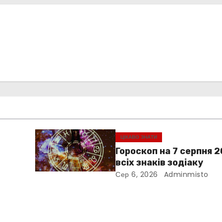
и
с
я
ЦІКАВО ЗНАТИ
Гороскоп на 7 серпня 
всіх знаків зодіаку
Сер 6, 2026
Adminmisto