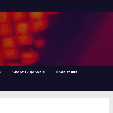
н
Спорт І Здоров’я
Привітання