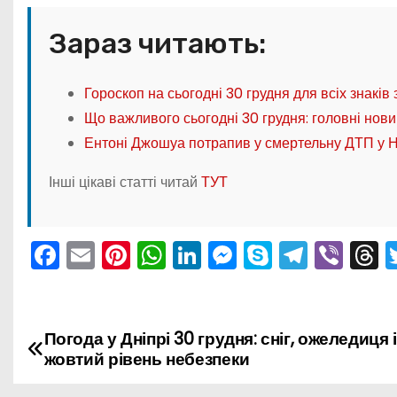
Зараз читають:
Гороскоп на сьогодні 30 грудня для всіх знаків 
Що важливого сьогодні 30 грудня: головні нови
Ентоні Джошуа потрапив у смертельну ДТП у Ні
Інші цікаві статті читай
ТУТ
F
E
Pi
W
Li
M
S
T
Vi
T
a
m
nt
h
n
e
k
el
b
h
c
ai
er
a
k
s
y
e
er
e
e
l
e
ts
e
s
p
gr
a
Погода у Дніпрі 30 грудня: сніг, ожеледиця і
Н
жовтий рівень небезпеки
b
st
A
dI
e
e
a
d
а
o
p
n
n
m
s