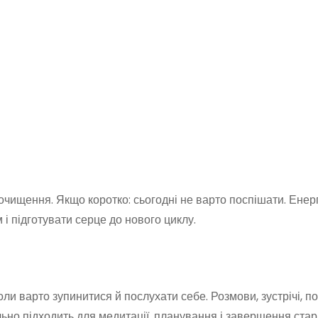
очищення. Якщо коротко: сьогодні не варто поспішати. Енер
і підготувати серце до нового циклу.
оли варто зупинитися й послухати себе. Розмови, зустрічі, п
льно підходить для медитації, планування і завершення стар