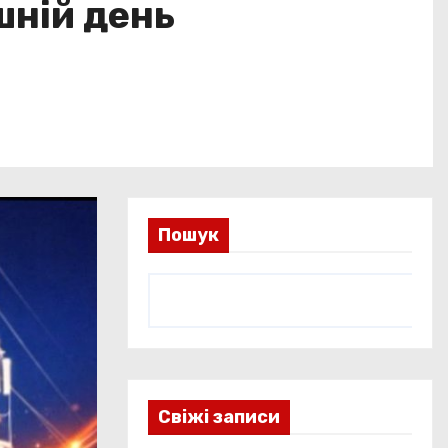
шній день
Пошук
Свіжі записи