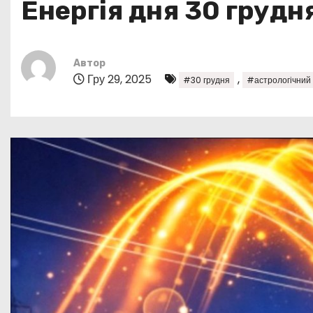
Енергія дня 30 грудн
у
Автор
Гру 29, 2025
,
#30 грудня
#астрологічний