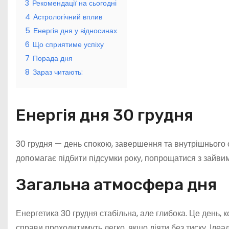
3
Рекомендації на сьогодні
4
Астрологічний вплив
5
Енергія дня у відносинах
6
Що сприятиме успіху
7
Порада дня
8
Зараз читають:
Енергія дня 30 грудня
30 грудня — день спокою, завершення та внутрішнього 
допомагає підбити підсумки року, попрощатися з зайвим 
Загальна атмосфера дня
Енергетика 30 грудня стабільна, але глибока. Це день, к
справи проходитимуть легко, якщо діяти без тиску. Ідеа