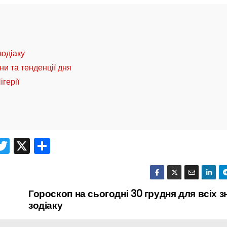
зодіаку
ни та тенденції дня
герії
T
X
П
r
w
о
itt
ді
er
л
Гороскоп на сьогодні 30 грудня для всіх з
зодіаку
и
т