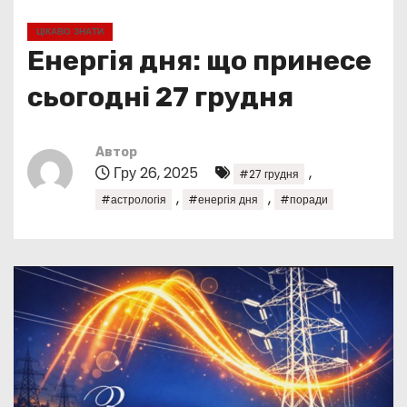
у
ЦІКАВО ЗНАТИ
Енергія дня: що принесе
сьогодні 27 грудня
Автор
Гру 26, 2025
,
#27 грудня
,
,
#астрологія
#енергія дня
#поради