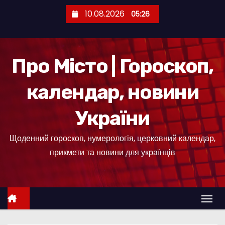
П
10.08.2026
05:26
е
р
е
Про Місто | Гороскоп,
й
т
календар, новини
и
д
України
о
к
Щоденний гороскоп, нумерологія, церковний календар,
о
прикмети та новини для українців
н
т
е
н
т