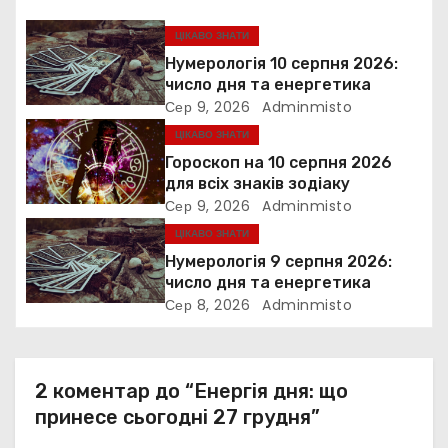
я
ЦІКАВО ЗНАТИ
Нумерологія 10 серпня 2026:
з
число дня та енергетика
Сер 9, 2026
Adminmisto
а
ЦІКАВО ЗНАТИ
п
Гороскоп на 10 серпня 2026
для всіх знаків зодіаку
и
Сер 9, 2026
Adminmisto
ЦІКАВО ЗНАТИ
с
Нумерологія 9 серпня 2026:
і
число дня та енергетика
Сер 8, 2026
Adminmisto
в
2 коментар до “Енергія дня: що
принесе сьогодні 27 грудня”