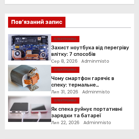
а
ц
Пов’язаний запис
і
я
ЕЛЕКТРОНІКА
Захист ноутбука від перегріву
з
влітку: 7 способів
Сер 8, 2026
Adminmisto
а
ЕЛЕКТРОНІКА
п
Чому смартфон гарячіє в
спеку: термальне
и
дросселювання
Лип 31, 2026
Adminmisto
ЕЛЕКТРОНІКА
с
Як спека руйнує портативні
і
зарядки та батареї
Лип 22, 2026
Adminmisto
в