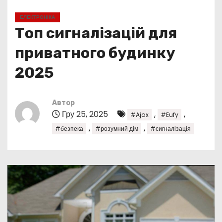
у
ЕЛЕКТРОНІКА
Топ сигналізацій для
приватного будинку
2025
Автор
Гру 25, 2025
,
,
#Ajax
#Eufy
,
,
#безпека
#розумний дім
#сигналізація