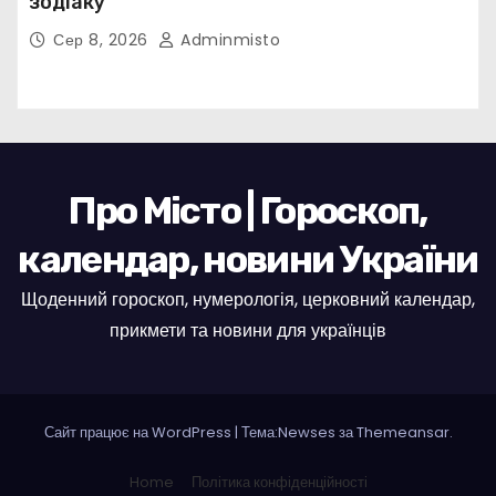
зодіаку
Сер 8, 2026
Adminmisto
Про Місто | Гороскоп,
календар, новини України
Щоденний гороскоп, нумерологія, церковний календар,
прикмети та новини для українців
Сайт працює на WordPress
|
Тема:Newses за
Themeansar
.
Home
Політика конфіденційності