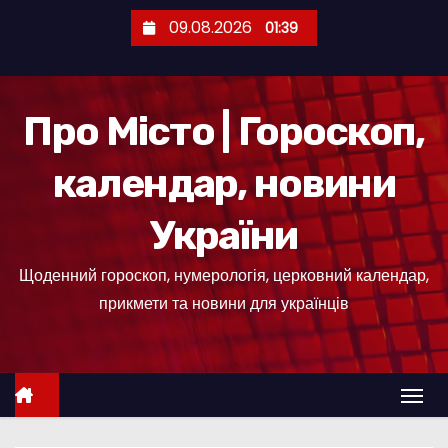
П
09.08.2026
01:39
е
р
е
Про Місто | Гороскоп,
й
т
календар, новини
и
д
України
о
к
Щоденний гороскоп, нумерологія, церковний календар,
о
прикмети та новини для українців
н
т
е
н
т