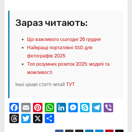
Зараз читають:
Що важливого сьогодні 26 грудня
Найкращі портативні SSD для
фотографів 2025
Топ розумних розеток 2025: моделі та
можливості
Інші цікаві статті читай
ТУТ
F
E
Pi
W
Li
M
S
T
Vi
a
m
nt
h
n
e
k
el
b
T
T
X
П
c
ai
er
a
k
s
y
e
er
hr
w
о