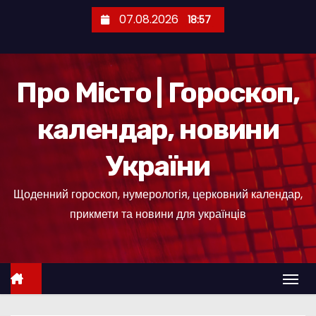
П
07.08.2026
18:57
е
р
е
Про Місто | Гороскоп,
й
т
календар, новини
и
д
України
о
к
Щоденний гороскоп, нумерологія, церковний календар,
о
прикмети та новини для українців
н
т
е
н
т