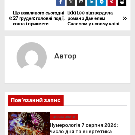
e
l
e
ts
e
s
p
gr
e
itt
ді
b
st
A
dI
e
e
a
a
er
л
Що важливого сьогодні
Lida Lee підтвердила
Н
27 грудня: головні події,
роман з Даніелем
o
p
n
n
m
d
и
свята і прикмети
Салемом у новому кліпі
а
o
p
g
s
т
k
er
в
и
с
і
Автор
я
г
а
ц
Пов’язаний запис
і
я
ЦІКАВО ЗНАТИ
Нумерологія 7 серпня 2026:
з
число дня та енергетика