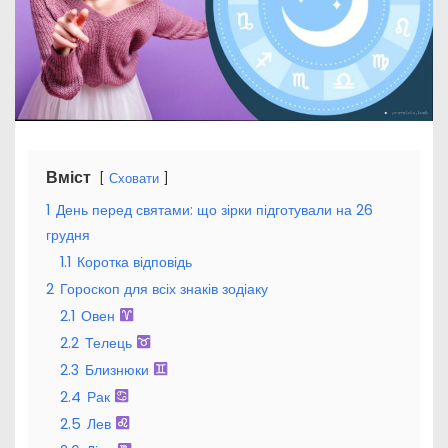
Вміст
Сховати
1
День перед святами: що зірки підготували на 26
грудня
1.1
Коротка відповідь
2
Гороскоп для всіх знаків зодіаку
2.1
Овен
2.2
Телець
2.3
Близнюки
2.4
Рак
2.5
Лев