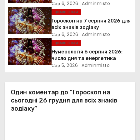
Сер 6, 2026
Adminmisto
а
ЦІКАВО ЗНАТИ
п
Гороскоп на 7 серпня 2026 для
всіх знаків зодіаку
и
Сер 6, 2026
Adminmisto
ЦІКАВО ЗНАТИ
с
Нумерологія 6 серпня 2026:
і
число дня та енергетика
Сер 5, 2026
Adminmisto
в
Один коментар до “Гороскоп на
сьогодні 26 грудня для всіх знаків
зодіаку”