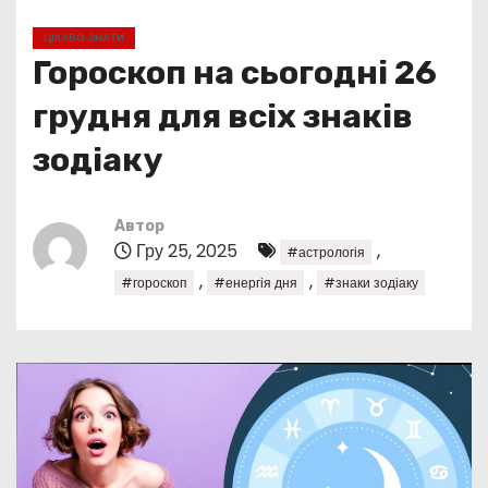
у
ЦІКАВО ЗНАТИ
Гороскоп на сьогодні 26
грудня для всіх знаків
зодіаку
Автор
Гру 25, 2025
,
#астрологія
,
,
#гороскоп
#енергія дня
#знаки зодіаку