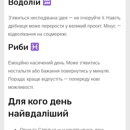
Водолій
З’явиться несподівана ідея — не ігноруйте її. Навіть
дрібниця може перерости у великий проєкт. Мінус —
відволікання на соцмережі.
Риби
Емоційно насичений день. Може з’явитись
ностальгія або бажання повернутись у минуле.
Порада: краще відпустіть — попереду нові
можливості.
Для кого день
найвдаліший
Овни та Стрільці — у центрі уваги, день