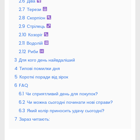
2.6
Діва
2.7
Терези
2.8
Скорпіон
2.9
Стрілець
2.10
Козоріг
2.11
Водолій
2.12
Риби
3
Для кого день найвдаліший
4
Типові помилки дня
5
Короткі поради від зірок
6
FAQ
6.1
Чи сприятливий день для покупок?
6.2
Чи можна сьогодні починати нові справи?
6.3
Який колір приносить удачу сьогодні?
7
Зараз читають: