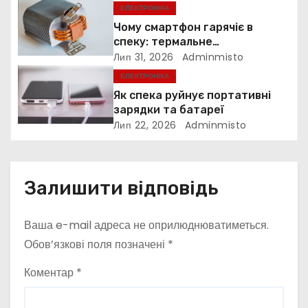
ЕЛЕКТРОНІКА
п
Чому смартфон гарячіє в
спеку: термальне
и
дросселювання
Лип 31, 2026
Adminmisto
ЕЛЕКТРОНІКА
с
Як спека руйнує портативні
і
зарядки та батареї
Лип 22, 2026
Adminmisto
в
Залишити відповідь
Ваша e-mail адреса не оприлюднюватиметься.
Обов’язкові поля позначені
*
Коментар
*