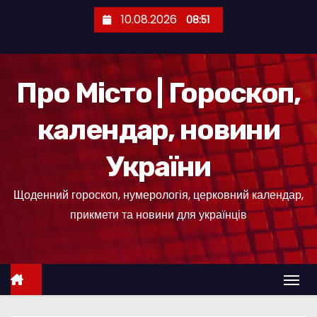
П
10.08.2026
08:51
е
р
е
Про Місто | Гороскоп,
й
т
календар, новини
и
д
України
о
к
Щоденний гороскоп, нумерологія, церковний календар,
о
прикмети та новини для українців
н
т
е
н
т