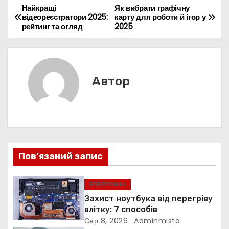
b
st
A
dI
e
e
a
a
er
л
Найкращі
Як вибрати графічну
Н
відеореєстратори 2025:
карту для роботи й ігор у
o
p
n
n
m
d
и
рейтинг та огляд
2025
а
o
p
g
s
т
k
er
в
и
с
і
Автор
я
г
а
ц
Пов’язаний запис
і
я
ЕЛЕКТРОНІКА
Захист ноутбука від перегріву
з
влітку: 7 способів
Сер 8, 2026
Adminmisto
а