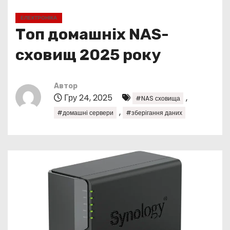
у
ЕЛЕКТРОНІКА
Топ домашніх NAS-
сховищ 2025 року
Автор
Гру 24, 2025
,
#NAS сховища
,
#домашні сервери
#зберігання даних