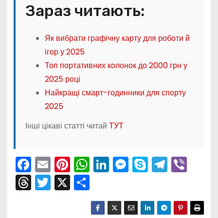
Зараз читають:
Як вибрати графічну карту для роботи й
ігор у 2025
Топ портативних колонок до 2000 грн у
2025 році
Найкращі смарт-годинники для спорту
2025
Інші цікаві статті читай
ТУТ
F
E
Pi
W
Li
M
S
T
Vi
a
m
nt
h
n
e
k
el
b
T
T
X
П
c
ai
er
a
k
s
y
e
er
hr
w
о
e
l
e
ts
e
s
p
gr
e
itt
ді