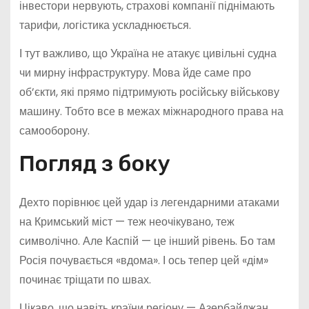
інвестори нервують, страхові компанії піднімають
тарифи, логістика ускладнюється.
І тут важливо, що Україна не атакує цивільні судна
чи мирну інфраструктуру. Мова йде саме про
об’єкти, які прямо підтримують російську військову
машину. Тобто все в межах міжнародного права на
самооборону.
Погляд з боку
Дехто порівнює цей удар із легендарними атаками
на Кримський міст — теж неочікувано, теж
символічно. Але Каспій — це інший рівень. Бо там
Росія почувається «вдома». І ось тепер цей «дім»
починає тріщати по швах.
Цікаво, що навіть країни регіону — Азербайджан,