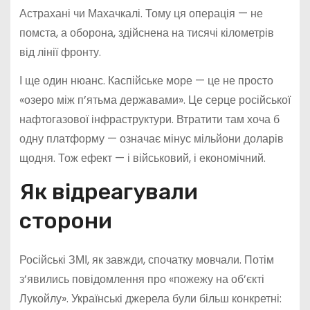
Астрахані чи Махачкалі. Тому ця операція — не
помста, а оборона, здійснена на тисячі кілометрів
від лінії фронту.
І ще один нюанс. Каспійське море — це не просто
«озеро між п’ятьма державами». Це серце російської
нафтогазової інфраструктури. Втратити там хоча б
одну платформу — означає мінус мільйони доларів
щодня. Тож ефект — і військовий, і економічний.
Як відреагували
сторони
Російські ЗМІ, як завжди, спочатку мовчали. Потім
з’явились повідомлення про «пожежу на об’єкті
Лукойлу». Українські джерела були більш конкретні: