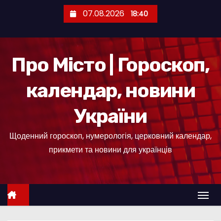
П
07.08.2026
18:40
е
р
е
Про Місто | Гороскоп,
й
т
календар, новини
и
д
України
о
к
Щоденний гороскоп, нумерологія, церковний календар,
о
прикмети та новини для українців
н
т
е
н
т