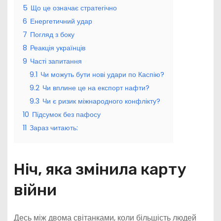
5
Що це означає стратегічно
6
Енергетичний удар
7
Погляд з боку
8
Реакція українців
9
Часті запитання
9.1
Чи можуть бути нові удари по Каспію?
9.2
Чи вплине це на експорт нафти?
9.3
Чи є ризик міжнародного конфлікту?
10
Підсумок без пафосу
11
Зараз читають:
Ніч, яка змінила карту
війни
Десь між двома світанками, коли більшість людей