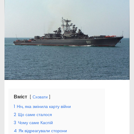
Вміст
Сховати
1
Ніч, яка змінила карту війни
2
Що саме сталося
3
Чому саме Каспій
4
Як відреагували сторони