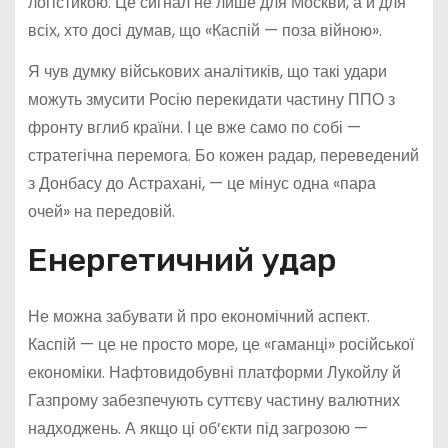
логістикою. Це сигнал не лише для Москви, а й для
всіх, хто досі думав, що «Каспій — поза війною».
Я чув думку військових аналітиків, що такі удари
можуть змусити Росію перекидати частину ППО з
фронту вглиб країни. І це вже само по собі —
стратегічна перемога. Бо кожен радар, переведений
з Донбасу до Астрахані, — це мінус одна «пара
очей» на передовій.
Енергетичний удар
Не можна забувати й про економічний аспект.
Каспій — це не просто море, це «гаманці» російської
економіки. Нафтовидобувні платформи Лукойлу й
Газпрому забезпечують суттєву частину валютних
надходжень. А якщо ці об’єкти під загрозою —