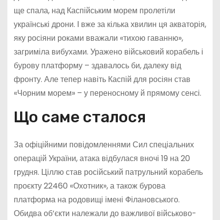
ще спала, над Каспійським морем пролетіли
українські дрони. І вже за кілька хвилин ця акваторія,
яку росіяни роками вважали «тихою гаванню»,
загриміла вибухами. Уражено військовий корабель і
бурову платформу – здавалось би, далеку від
фронту. Але тепер навіть Каспій для росіян став
«Чорним морем» – у переносному й прямому сенсі.
Що саме сталося
За офіційними повідомленнями Сил спеціальних
операцій України, атака відбулася вночі 19 на 20
грудня. Ціллю став російський патрульний корабель
проєкту 22460 «Охотник», а також бурова
платформа на родовищі імені Філановського.
Обидва об’єкти належали до важливої військово-