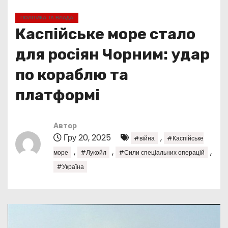
у
ПОЛІТИКА ТА ВЛАДА
Каспійське море стало
для росіян Чорним: удар
по кораблю та
платформі
Автор
Гру 20, 2025
,
#війна
#Каспійське
,
,
,
море
#Лукойл
#Сили спеціальних операцій
#Україна