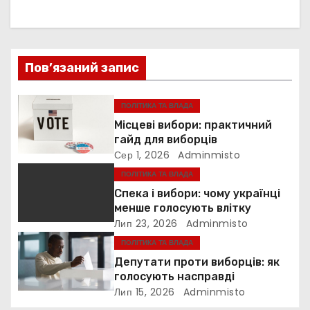
а
ц
і
Пов’язаний запис
я
ПОЛІТИКА ТА ВЛАДА
з
Місцеві вибори: практичний
гайд для виборців
а
Сер 1, 2026
Adminmisto
ПОЛІТИКА ТА ВЛАДА
п
Спека і вибори: чому українці
и
менше голосують влітку
Лип 23, 2026
Adminmisto
с
ПОЛІТИКА ТА ВЛАДА
Депутати проти виборців: як
і
голосують насправді
Лип 15, 2026
Adminmisto
в