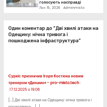
і
голосують насправді
Лип 15, 2026
Adminmisto
в
Один коментар до “Дві хвилі атаки на
Одещину: нічна тривога і
пошкоджена інфраструктура”
Суркіс призначив Ігоря Костюка новим
тренером «Динамо» - pro-misto.tech
:
17.12.2025 о 19:08
[…] Дві хвилі атаки на Одещину: нічна тривога і
пошкоджена … […]