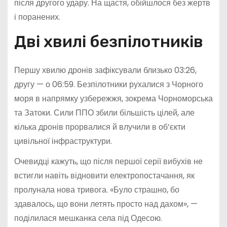
після другого удару. На щастя, обійшлося без жертв
і поранених.
Дві хвилі безпілотників
Першу хвилю дронів зафіксували близько 03:26,
другу — о 06:59. Безпілотники рухалися з Чорного
моря в напрямку узбережжя, зокрема Чорноморська
та Затоки. Сили ППО збили більшість цілей, але
кілька дронів прорвалися й влучили в об’єкти
цивільної інфраструктури.
Очевидці кажуть, що після першої серії вибухів не
встигли навіть відновити електропостачання, як
пролунала нова тривога. «Було страшно, бо
здавалось, що вони летять просто над дахом», —
поділилася мешканка села під Одесою.