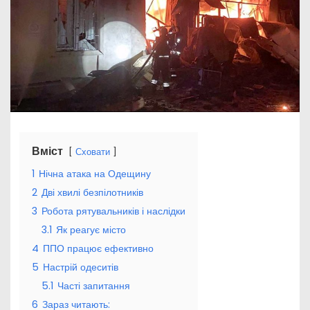
Вміст
Сховати
1
Нічна атака на Одещину
2
Дві хвилі безпілотників
3
Робота рятувальників і наслідки
3.1
Як реагує місто
4
ППО працює ефективно
5
Настрій одеситів
5.1
Часті запитання
6
Зараз читають: