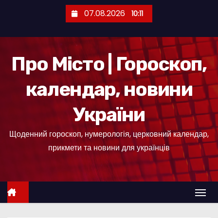
П
07.08.2026
10:11
е
р
е
Про Місто | Гороскоп,
й
т
календар, новини
и
д
України
о
к
Щоденний гороскоп, нумерологія, церковний календар,
о
прикмети та новини для українців
н
т
е
н
т