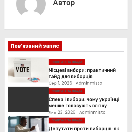
с
і
Автор
я
г
а
ц
Пов’язаний запис
і
я
ПОЛІТИКА ТА ВЛАДА
Місцеві вибори: практичний
з
гайд для виборців
Сер 1, 2026
Adminmisto
а
ПОЛІТИКА ТА ВЛАДА
п
Спека і вибори: чому українці
менше голосують влітку
и
Лип 23, 2026
Adminmisto
ПОЛІТИКА ТА ВЛАДА
с
Депутати проти виборців: як