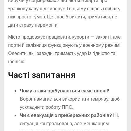
вибухів у соцмережах з’являються жарти про
«ранкову каву під сирену». І в цьому є щось глибше,
ніж просто гумор. Це спосіб вижити, триматися, не
дати страху перемогти.
Місто продовжує працювати, курорти — закриті, але
порти й залізниця функціонують у воєнному режимі.
Одесити, як і завжди, тримають удар із гідністю та
іронією.
Часті запитання
Чому атаки відбуваються саме вночі?
Ворог намагається використати темряву, щоб
ускладнити роботу ППО.
Чи є евакуація з прибережних районів?
Ні,
ситуація контрольована, але мешканцям