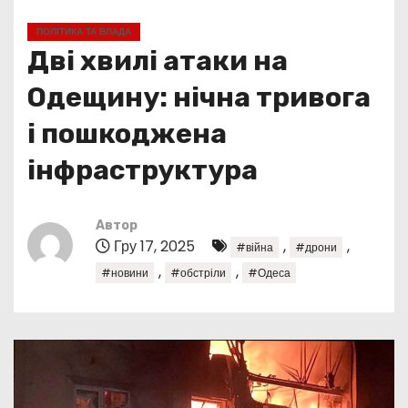
у
ПОЛІТИКА ТА ВЛАДА
Дві хвилі атаки на
Одещину: нічна тривога
і пошкоджена
інфраструктура
Автор
Гру 17, 2025
,
,
#війна
#дрони
,
,
#новини
#обстріли
#Одеса