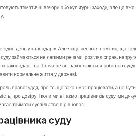
штовують тематичні вечори або культурні заходи, але це вже
у.
е один день у календарі». Але якщо чесно, я помітив, що ко
и суду займаються не легкими речами: розгляд справ, напруг
ги законодавства. І хоча не всі захоплюються роботою судді
явити нормальне життя у державі.
роль правосуддя, про те, що закон має працювати, а не бути
сть, про довіру. І коли ми вітаємо працівників суду, ми дяк
магає тримати суспільство в рівновазі.
рацівника суду