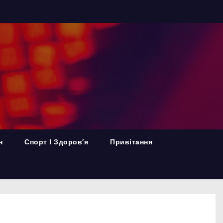
н
Спорт І Здоров’я
Привітання