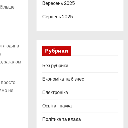
Вересень 2025
 більше
Серпень 2025
ли людина
Рубрики
а
в, загалом
Без рубрики
Економіка та бізнес
 просто
уємо не
Електроніка
Освіта і наука
Політика та влада