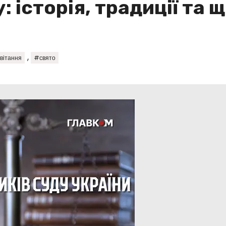
 історія, традиції та 
,
вітання
#свято