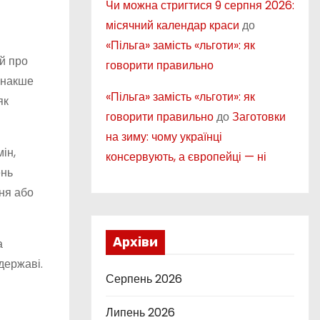
Чи можна стригтися 9 серпня 2026:
місячний календар краси
до
«Пільга» замість «льготи»: як
 й про
говорити правильно
 інакше
«Пільга» замість «льготи»: як
як
говорити правильно
до
Заготовки
на зиму: чому українці
ін,
консервують, а європейці — ні
ень
ння або
Архіви
а
державі.
Серпень 2026
Липень 2026