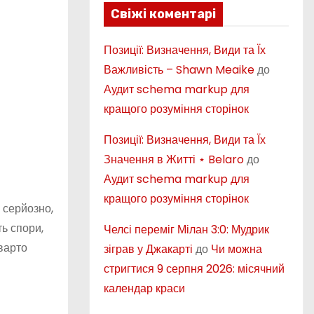
Свіжі коментарі
Позиції: Визначення, Види та Їх
Важливість – Shawn Meaike
до
Аудит schema markup для
кращого розуміння сторінок
Позиції: Визначення, Види та Їх
Значення в Житті ⋆ Belaro
до
Аудит schema markup для
кращого розуміння сторінок
 серйозно,
ь спори,
Челсі переміг Мілан 3:0: Мудрик
 варто
зіграв у Джакарті
до
Чи можна
стригтися 9 серпня 2026: місячний
календар краси