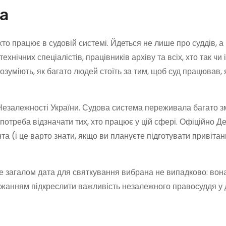
та
хто працює в судовій системі. Йдеться не лише про суддів, а
технічних спеціалістів, працівників архіву та всіх, хто так чи
озуміють, як багато людей стоїть за тим, щоб суд працював, 
 Незалежності України. Судова система переживала багато зм
а потреба відзначати тих, хто працює у цій сфері. Офіційно Д
та (і це варто знати, якщо ви плануєте підготувати привіта
ле загалом дата для святкування вибрана не випадково: вон
ажанням підкреслити важливість незалежного правосуддя у 