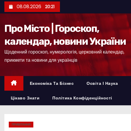
П
08.08.2026
20:21
е
р
Про Місто | Гороскоп,
е
й
календар, новини України
т
Щоденний гороскоп, нумерологія, церковний календар,
и
прикмети та новини для українців
д
о
к
Економіка Та Бізнес
Освіта І Наука
о
н
Цікаво Знати
Політика Конфіденційності
т
е
н
ПРИВІТАННЯ
т