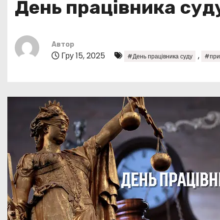
День працівника суду:
у
Автор
Гру 15, 2025
,
#День працівника суду
#при