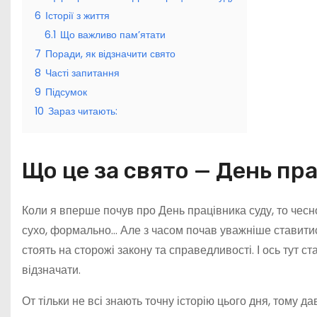
6
Історії з життя
6.1
Що важливо пам’ятати
7
Поради, як відзначити свято
8
Часті запитання
9
Підсумок
10
Зараз читають:
Що це за свято — День пр
Коли я вперше почув про День працівника суду, то чесно
сухо, формально… Але з часом почав уважніше ставитис
стоять на сторожі закону та справедливості. І ось тут с
відзначати.
От тільки не всі знають точну історію цього дня, тому 