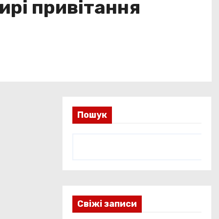
щирі привітання
Пошук
Свіжі записи