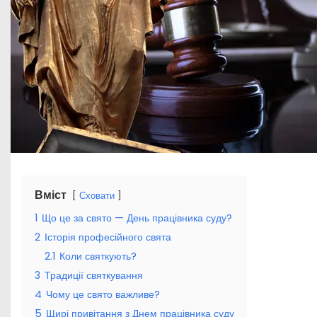
Вміст
Сховати
1
Що це за свято — День працівника суду?
2
Історія професійного свята
2.1
Коли святкують?
3
Традиції святкування
4
Чому це свято важливе?
5
Щирі привітання з Днем працівника суду