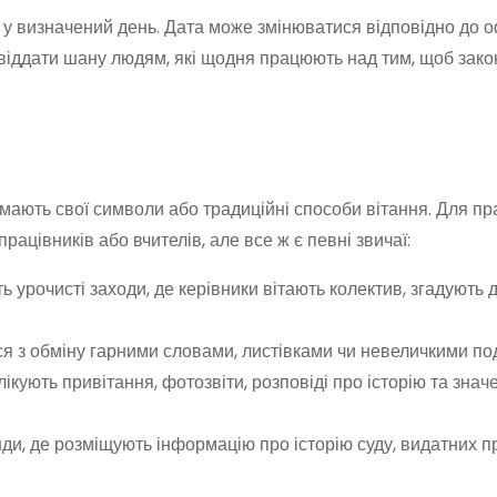
 у визначений день. Дата може змінюватися відповідно до о
 віддати шану людям, які щодня працюють над тим, щоб зако
мають свої символи або традиційні способи вітання. Для пр
працівників або вчителів, але все ж є певні звичаї:
ть урочисті заходи, де керівники вітають колектив, згадують
ся з обміну гарними словами, листівками чи невеличкими по
блікують привітання, фотозвіти, розповіді про історію та знач
ди, де розміщують інформацію про історію суду, видатних п