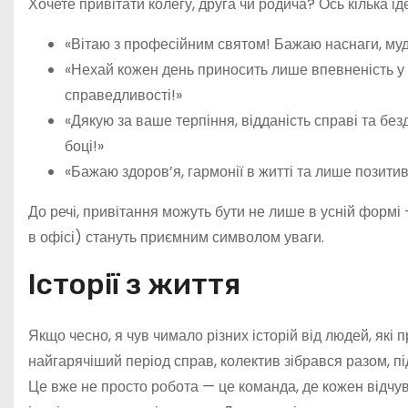
Хочете привітати колегу, друга чи родича? Ось кілька і
«Вітаю з професійним святом! Бажаю наснаги, мудр
«Нехай кожен день приносить лише впевненість у 
справедливості!»
«Дякую за ваше терпіння, відданість справі та бе
боці!»
«Бажаю здоров’я, гармонії в житті та лише позити
До речі, привітання можуть бути не лише в усній формі 
в офісі) стануть приємним символом уваги.
Історії з життя
Якщо чесно, я чув чимало різних історій від людей, які 
найгарячіший період справ, колектив зібрався разом, 
Це вже не просто робота — це команда, де кожен відчув