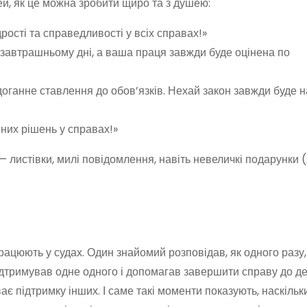
дей, як це можна зробити щиро та з душею:
ості та справедливості у всіх справах!»
завтрашньому дні, а ваша праця завжди буде оцінена по
здоганне ставлення до обов’язків. Нехай закон завжди буде 
вних рішень у справах!»
— листівки, милі повідомлення, навіть невеличкі подарунки (
працюють у судах. Один знайомий розповідав, як одного разу,
підтримував одне одного і допомагав завершити справу до д
ає підтримку інших. І саме такі моменти показують, наскіль