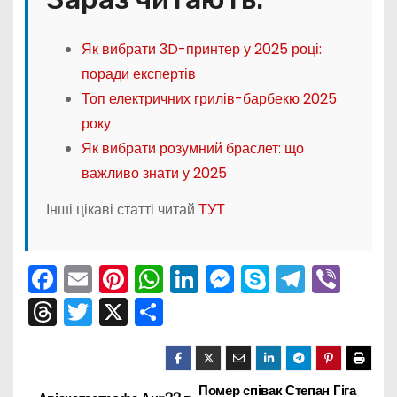
Як вибрати 3D-принтер у 2025 році:
поради експертів
Топ електричних грилів-барбекю 2025
року
Як вибрати розумний браслет: що
важливо знати у 2025
Інші цікаві статті читай
ТУТ
F
E
Pi
W
Li
M
S
T
Vi
a
m
nt
h
n
e
k
el
b
T
T
X
П
c
ai
er
a
k
s
y
e
er
hr
w
о
e
l
e
ts
e
s
p
gr
e
itt
ді
b
st
A
dI
e
e
a
a
er
л
Помер співак Степан Гіга