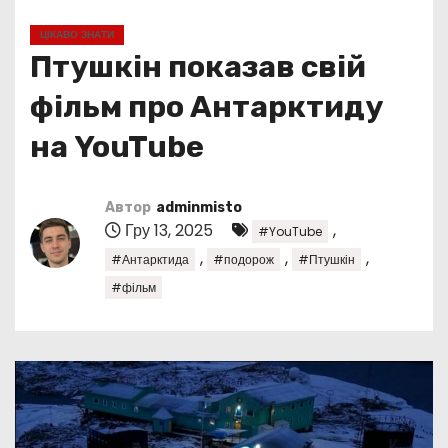
у
ЦІКАВО ЗНАТИ
Птушкін показав свій
фільм про Антарктиду
на YouTube
Автор
adminmisto
Гру 13, 2025
,
#YouTube
,
,
,
#Антарктида
#подорож
#Птушкін
#фільм