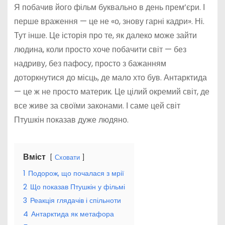
Я побачив його фільм буквально в день прем’єри. І
перше враження — це не «о, знову гарні кадри». Ні.
Тут інше. Це історія про те, як далеко може зайти
людина, коли просто хоче побачити світ — без
надриву, без пафосу, просто з бажанням
доторкнутися до місць, де мало хто був. Антарктида
— це ж не просто материк. Це цілий окремий світ, де
все живе за своїми законами. І саме цей світ
Птушкін показав дуже людяно.
Вміст
Сховати
1
Подорож, що почалася з мрії
2
Що показав Птушкін у фільмі
3
Реакція глядачів і спільноти
4
Антарктида як метафора