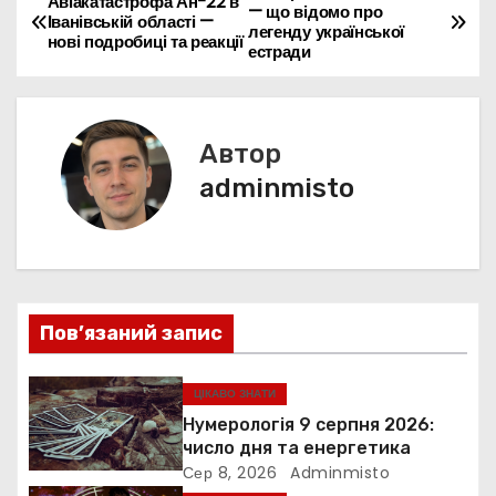
Н
Авіакатастрофа Ан-22 в
— що відомо про
o
p
n
n
m
Іванівській області —
d
и
легенду української
а
нові подробиці та реакції
естради
o
p
g
s
т
k
er
в
и
с
і
Автор
я
г
adminmisto
а
ц
і
Пов’язаний запис
я
ЦІКАВО ЗНАТИ
з
Нумерологія 9 серпня 2026:
число дня та енергетика
а
Сер 8, 2026
Adminmisto