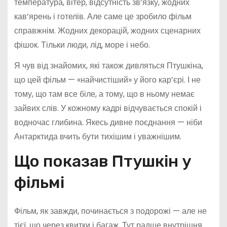
температура, вітер, відсутність зв’язку, жодних
кав’ярень і готелів. Але саме це зробило фільм
справжнім. Жодних декорацій, жодних сценарних
фішок. Тільки люди, лід, море і небо.
Я чув від знайомих, які також дивляться Птушкіна,
що цей фільм — «найчистіший» у його кар’єрі. І не
тому, що там все біле, а тому, що в ньому немає
зайвих слів. У кожному кадрі відчувається спокій і
водночас глибина. Якесь дивне поєднання — ніби
Антарктида вчить бути тихішим і уважнішим.
Що показав Птушкін у
фільмі
Фільм, як завжди, починається з подорожі — але не
тієї, що через квитки і багаж. Тут радше внутрішня