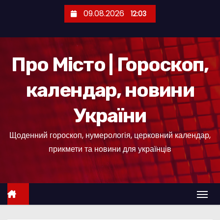
П
09.08.2026
12:03
е
р
е
Про Місто | Гороскоп,
й
т
календар, новини
и
д
України
о
к
Щоденний гороскоп, нумерологія, церковний календар,
о
прикмети та новини для українців
н
т
е
н
т