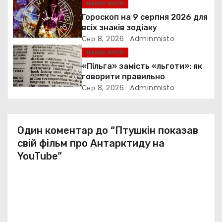
ЦІКАВО ЗНАТИ
п
Гороскоп на 9 серпня 2026 для
и
всіх знаків зодіаку
Сер 8, 2026
Adminmisto
с
ЦІКАВО ЗНАТИ
«Пільга» замість «льготи»: як
і
говорити правильно
Сер 8, 2026
Adminmisto
в
Один коментар до “Птушкін показав
свій фільм про Антарктиду на
YouTube”