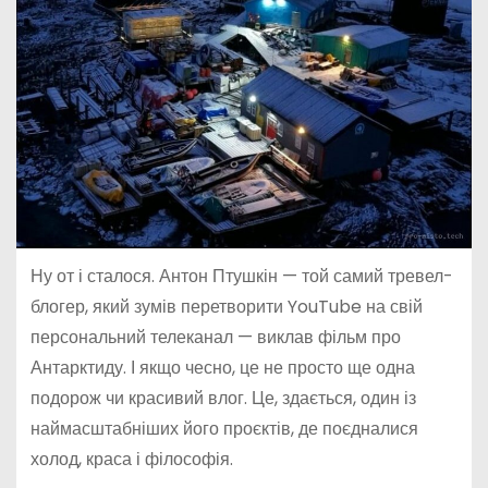
Ну от і сталося. Антон Птушкін — той самий тревел-
блогер, який зумів перетворити YouTube на свій
персональний телеканал — виклав фільм про
Антарктиду. І якщо чесно, це не просто ще одна
подорож чи красивий влог. Це, здається, один із
наймасштабніших його проєктів, де поєдналися
холод, краса і філософія.