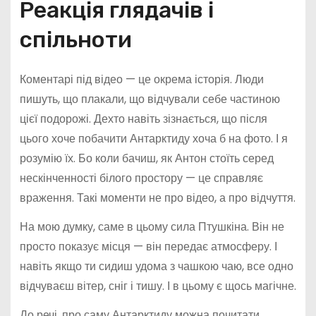
Реакція глядачів і
спільноти
Коментарі під відео — це окрема історія. Люди
пишуть, що плакали, що відчували себе частиною
цієї подорожі. Дехто навіть зізнається, що після
цього хоче побачити Антарктиду хоча б на фото. І я
розумію їх. Бо коли бачиш, як Антон стоїть серед
нескінченності білого простору — це справляє
враження. Такі моменти не про відео, а про відчуття.
На мою думку, саме в цьому сила Птушкіна. Він не
просто показує місця — він передає атмосферу. І
навіть якщо ти сидиш удома з чашкою чаю, все одно
відчуваєш вітер, сніг і тишу. І в цьому є щось магічне.
До речі, про саму Антарктиду можна почитати