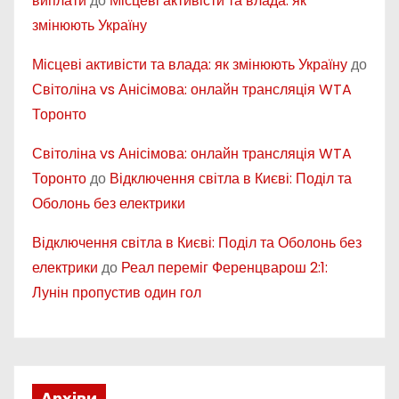
виплати
до
Місцеві активісти та влада: як
змінюють Україну
Місцеві активісти та влада: як змінюють Україну
до
Світоліна vs Анісімова: онлайн трансляція WTA
Торонто
Світоліна vs Анісімова: онлайн трансляція WTA
Торонто
до
Відключення світла в Києві: Поділ та
Оболонь без електрики
Відключення світла в Києві: Поділ та Оболонь без
електрики
до
Реал переміг Ференцварош 2:1:
Лунін пропустив один гол