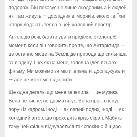
подорож. Він показує не лише льодовики, а й людей,
які там живуть — дослідників, моряків, екологів. Їхні
історії додають тепла в цей холодний простір.
Антон, до речі, багато уваги приділяє екології. Є
момент, коли він говорить про те, що Антарктида —
це останнє місце на Землі, де природа ще сильніша
за людину. І це, як на мене, головна ідея всього
фільму. Ми можемо знімати, вивчати, досліджувати
— але не можемо підкорити.
Ще одна деталь, що мене зачепила — це музика.
Вона не тисне, не драматизує. Вона просто існує
поруч із кадром. Іноді — як легкий подих, іноді — як
холодний вітер, що проходить крізь екран. Мабуть,
тому цей фільм відчувається так спокійно й щиро.