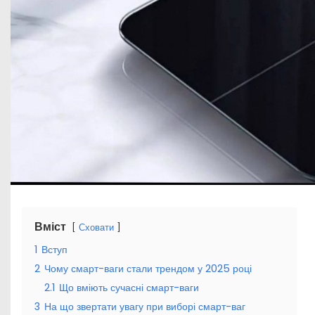
Вміст
Сховати
1
Вступ
2
Чому смарт-ваги стали трендом у 2025 році
2.1
Що вміють сучасні смарт-ваги
3
На що звертати увагу при виборі смарт-ваг