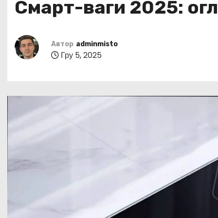
Смарт-ваги 2025: ог
у
Автор
adminmisto
Гру 5, 2025