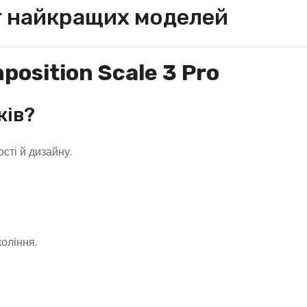
г найкращих моделей
position Scale 3 Pro
ків?
сті й дизайну.
коління.