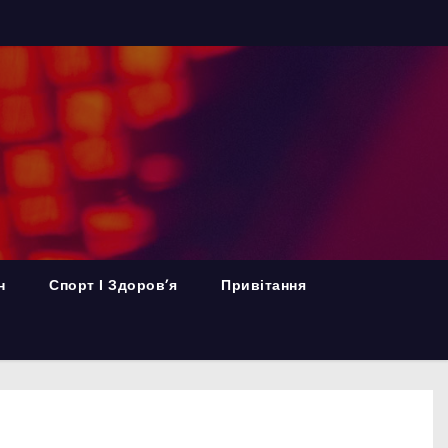
н
Спорт І Здоров’я
Привітання