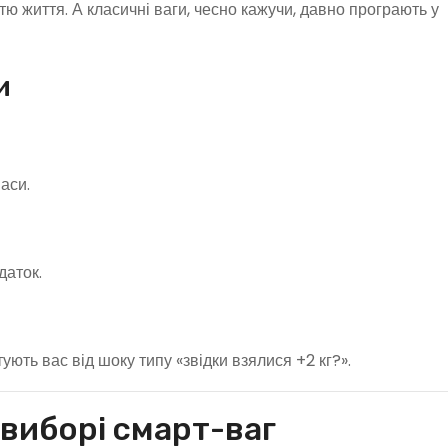
тю життя. А класичні ваги, чесно кажучи, давно програють у
и
маси.
даток.
ують вас від шоку типу «звідки взялися +2 кг?».
 виборі смарт-ваг