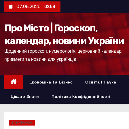
П
07.08.2026
02:59
е
р
Про Місто | Гороскоп,
е
й
календар, новини України
т
Щоденний гороскоп, нумерологія, церковний календар,
и
прикмети та новини для українців
д
о
к
Економіка Та Бізнес
Освіта І Наука
о
н
Цікаво Знати
Політика Конфіденційності
т
е
н
ЕЛЕКТРОНІКА
т