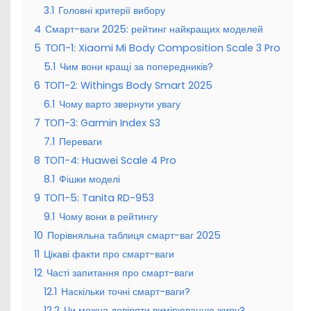
3.1
Головні критерії вибору
4
Смарт-ваги 2025: рейтинг найкращих моделей
5
ТОП-1: Xiaomi Mi Body Composition Scale 3 Pro
5.1
Чим вони кращі за попередників?
6
ТОП-2: Withings Body Smart 2025
6.1
Чому варто звернути увагу
7
ТОП-3: Garmin Index S3
7.1
Переваги
8
ТОП-4: Huawei Scale 4 Pro
8.1
Фішки моделі
9
ТОП-5: Tanita RD-953
9.1
Чому вони в рейтингу
10
Порівняльна таблиця смарт-ваг 2025
11
Цікаві факти про смарт-ваги
12
Часті запитання про смарт-ваги
12.1
Наскільки точні смарт-ваги?
12.2
Чи можна довіряти вимірюванню жиру?