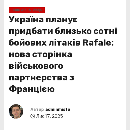
у
ПОЛІТИКА ТА ВЛАДА
Україна планує
придбати близько сотні
бойових літаків Rafale:
нова сторінка
військового
партнерства з
Францією
Автор
adminmisto
Лис 17, 2025