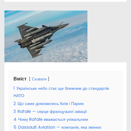
Вміст
Сховати
1
Українське небо стає ще ближчим до стандартів
НАТО
2
Що саме домовились Київ і Париж
3
Rafale — серце французької авіації
4
Чому Rafale вважається унікальним
5
Dassault Aviation — компанія, яка змінює