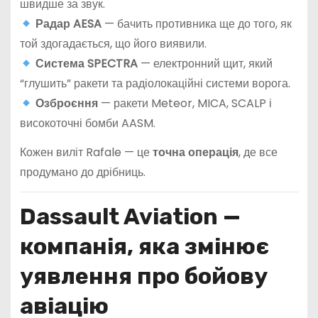
швидше за звук.
Радар AESA
— бачить противника ще до того, як
той здогадається, що його виявили.
Система SPECTRA
— електронний щит, який
“глушить” ракети та радіолокаційні системи ворога.
Озброєння
— ракети Meteor, MICA, SCALP і
високоточні бомби AASM.
Кожен виліт Rafale — це
точна операція
, де все
продумано до дрібниць.
Dassault Aviation —
компанія, яка змінює
уявлення про бойову
авіацію