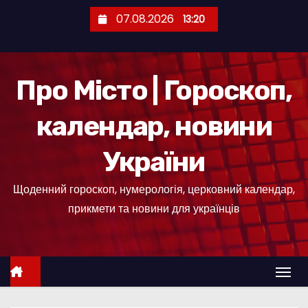
П
07.08.2026
13:20
е
р
е
Про Місто | Гороскоп,
й
т
календар, новини
и
д
України
о
к
Щоденний гороскоп, нумерологія, церковний календар,
о
прикмети та новини для українців
н
т
е
н
т