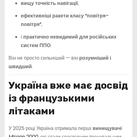
вищу точність навігації
,
ефективніші ракети класу “повітря–
повітря”
,
і
практично невидимий для російських
систем ППО
.
Він не просто сильніший — він
розумніший і
швидший
.
Україна вже має досвід
із французькими
літаками
У 2025 році Україна отримала перші
винищувачі
Mirage 2000
, які стали своєрідним тренувальним