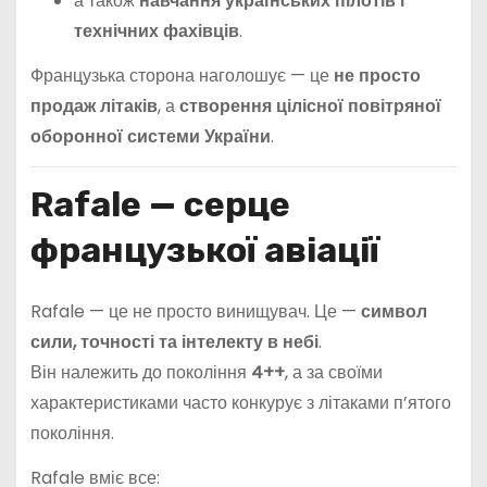
а також
навчання українських пілотів і
технічних фахівців
.
Французька сторона наголошує — це
не просто
продаж літаків
, а
створення цілісної повітряної
оборонної системи України
.
Rafale — серце
французької авіації
Rafale — це не просто винищувач. Це —
символ
сили, точності та інтелекту в небі
.
Він належить до покоління
4++
, а за своїми
характеристиками часто конкурує з літаками п’ятого
покоління.
Rafale вміє все: