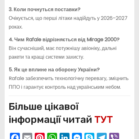
3. Коли почнуться поставки?
Очікується, що перші літаки надійдуть у 2026–2027
роках.
4. Чим Rafale відрізняється від Mirage 2000?
Він сучасніший, має потужнішу авіоніку, дальні
ракети та кращі системи захисту.
5. Як це вплине на оборону України?
Rafale забезпечить технологічну перевагу, зміцнить
ППО і гарантує контроль над українським небом.
Більше цікавої
інформації читай
ТУТ
F
E
Pi
W
Li
M
S
T
Vi