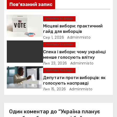
я
Пов’язаний запис
з
ПОЛІТИКА ТА ВЛАДА
а
Місцеві вибори: практичний
гайд для виборців
п
Сер 1, 2026
Adminmisto
ПОЛІТИКА ТА ВЛАДА
и
Спека і вибори: чому українці
менше голосують влітку
с
Лип 23, 2026
Adminmisto
і
ПОЛІТИКА ТА ВЛАДА
Депутати проти виборців: як
в
голосують насправді
Лип 15, 2026
Adminmisto
Один коментар до “Україна планує