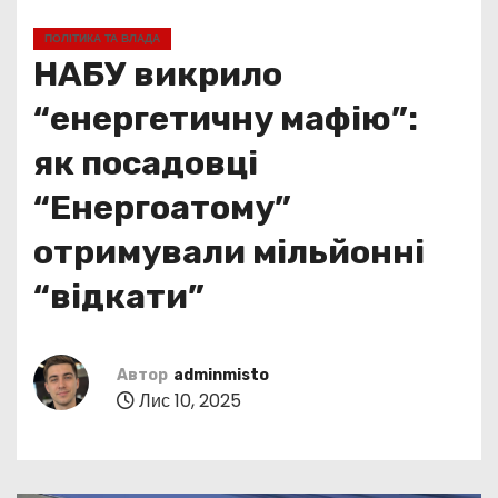
у
ПОЛІТИКА ТА ВЛАДА
НАБУ викрило
“енергетичну мафію”:
як посадовці
“Енергоатому”
отримували мільйонні
“відкати”
Автор
adminmisto
Лис 10, 2025