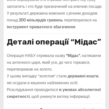
заплатить і хто буде призначений на ключові посади.
У результаті державна компанія з річним доходом
понад
200 мільярдів гривень
перетворилася на
інструмент приватного збагачення
.
Деталі операції “Мідас”
Операція НАБУ отримала назву
“Мідас”
, натякаючи
на античного царя, який усе, до чого торкався,
перетворював на золото.
У цьому випадку “золотом” стали
державні кошти
,
які осідали в кишенях наближених осіб.
Розслідування проводилося
в умовах абсолютної
секретності
, щоб уникнути витоку інформації.