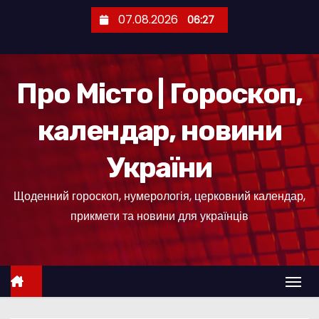
П
07.08.2026
06:27
е
р
е
Про Місто | Гороскоп,
й
т
календар, новини
и
д
України
о
к
Щоденний гороскоп, нумерологія, церковний календар,
о
прикмети та новини для українців
н
т
е
н
т