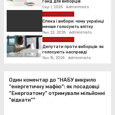
гайд для виборців
а
Сер 1, 2026
Adminmisto
ПОЛІТИКА ТА ВЛАДА
п
Спека і вибори: чому українці
и
менше голосують влітку
Лип 23, 2026
Adminmisto
с
ПОЛІТИКА ТА ВЛАДА
Депутати проти виборців: як
і
голосують насправді
Лип 15, 2026
Adminmisto
в
Один коментар до “НАБУ викрило
“енергетичну мафію”: як посадовці
“Енергоатому” отримували мільйонні
“відкати””