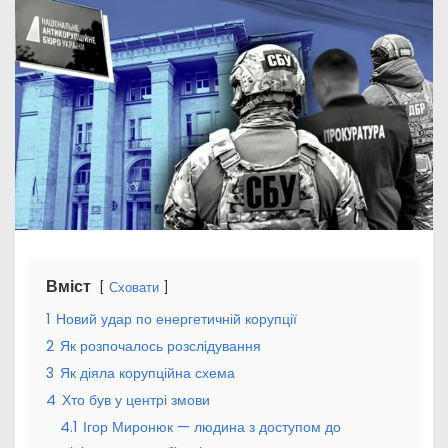
Вміст
Сховати
1
Новий удар по енергетичній корупції
2
Як розпочалось розслідування
3
Як діяла корупційна схема
4
Хто був у центрі змови
4.1
Ігор Миронюк — людина з доступом до