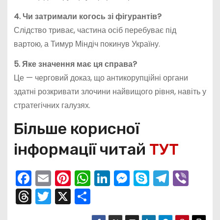
4. Чи затримали когось зі фігурантів?
Слідство триває, частина осіб перебуває під
вартою, а Тимур Міндіч покинув Україну.
5. Яке значення має ця справа?
Це — черговий доказ, що антикорупційні органи
здатні розкривати злочини найвищого рівня, навіть у
стратегічних галузях.
Більше корисної
інформації читай
ТУТ
F
E
Pi
W
Li
M
S
T
Vi
a
m
nt
h
n
e
k
el
b
T
T
X
П
c
ai
er
a
k
s
y
e
er
hr
w
о