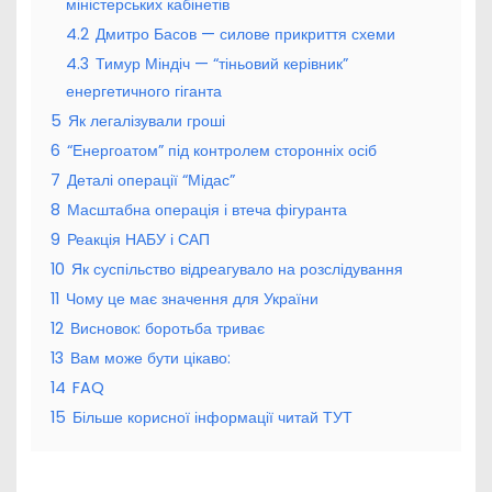
міністерських кабінетів
4.2
Дмитро Басов — силове прикриття схеми
4.3
Тимур Міндіч — “тіньовий керівник”
енергетичного гіганта
5
Як легалізували гроші
6
“Енергоатом” під контролем сторонніх осіб
7
Деталі операції “Мідас”
8
Масштабна операція і втеча фігуранта
9
Реакція НАБУ і САП
10
Як суспільство відреагувало на розслідування
11
Чому це має значення для України
12
Висновок: боротьба триває
13
Вам може бути цікаво:
14
FAQ
15
Більше корисної інформації читай ТУТ