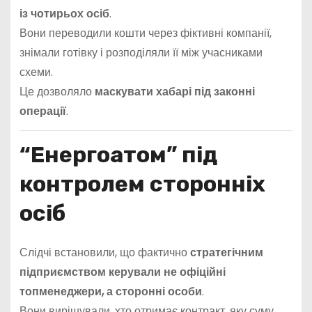
із чотирьох осіб
.
Вони переводили кошти через фіктивні компанії,
знімали готівку і розподіляли її між учасниками
схеми.
Це дозволяло
маскувати хабарі під законні
операції
.
“Енергоатом” під
контролем сторонніх
осіб
Слідчі встановили, що фактично
стратегічним
підприємством керували не офіційні
топменеджери, а сторонні особи
.
Вони вирішували, хто отримає контракт, яку суму