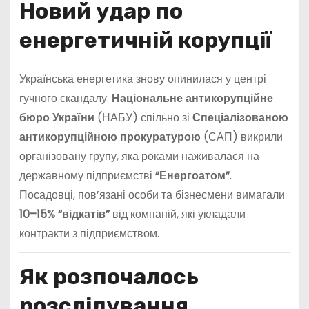
Новий удар по
енергетичній корупції
Українська енергетика знову опинилася у центрі
гучного скандалу.
Національне антикорупційне
бюро України
(НАБУ) спільно зі
Спеціалізованою
антикорупційною прокуратурою
(САП) викрили
організовану групу, яка роками наживалася на
державному підприємстві
“Енергоатом”
.
Посадовці, пов’язані особи та бізнесмени вимагали
10–15% “відкатів”
від компаній, які укладали
контракти з підприємством.
Як розпочалось
розслідування