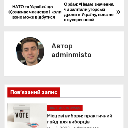
b
st
A
dI
e
e
a
a
er
л
Орбан: «Немає значення,
Н
НАТО та Україна: що
чи залітали угорські
o
p
n
n
m
означає членство і коли
d
и
дрони в Україну, вона не
а
воно може відбутися
є суверенною»
o
p
g
s
т
k
er
в
и
с
і
Автор
я
г
adminmisto
а
ц
і
Пов’язаний запис
я
ПОЛІТИКА ТА ВЛАДА
з
Місцеві вибори: практичний
гайд для виборців
а