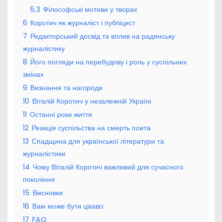
5.3
Філософські мотиви у творах
6
Коротич як журналіст і публіцист
7
Редакторський досвід та вплив на радянську
журналістику
8
Його погляди на перебудову і роль у суспільних
змінах
9
Визнання та нагороди
10
Віталій Коротич у незалежній Україні
11
Останні роки життя
12
Реакція суспільства на смерть поета
13
Спадщина для української літератури та
журналістики
14
Чому Віталій Коротич важливий для сучасного
покоління
15
Висновки
16
Вам може бути цікаво:
17
FAQ