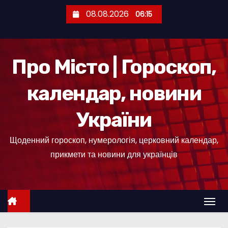
П
08.08.2026
06:15
е
р
е
Про Місто | Гороскоп,
й
т
календар, новини
и
д
України
о
к
Щоденний гороскоп, нумерологія, церковний календар,
о
прикмети та новини для українців
н
т
е
н
т