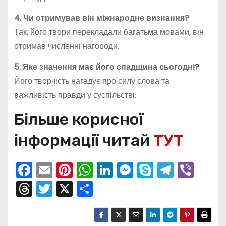
4. Чи отримував він міжнародне визнання?
Так, його твори перекладали багатьма мовами, він
отримав численні нагороди.
5. Яке значення має його спадщина сьогодні?
Його творчість нагадує про силу слова та
важливість правди у суспільстві.
Більше корисної
інформації читай
ТУТ
F
E
Pi
W
Li
M
S
T
Vi
a
m
nt
h
n
e
k
el
b
T
T
X
П
c
ai
er
a
k
s
y
e
er
hr
w
о
e
l
e
ts
e
s
p
gr
e
itt
ді