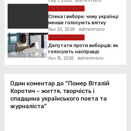
Сер 1, 2026
Adminmisto
ПОЛІТИКА ТА ВЛАДА
п
Спека і вибори: чому українці
и
менше голосують влітку
Лип 23, 2026
Adminmisto
с
ПОЛІТИКА ТА ВЛАДА
Депутати проти виборців: як
і
голосують насправді
Лип 15, 2026
Adminmisto
в
Один коментар до “Помер Віталій
Коротич – життя, творчість і
спадщина українського поета та
журналіста”