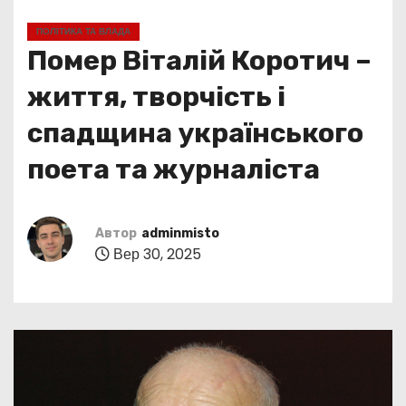
у
ПОЛІТИКА ТА ВЛАДА
Помер Віталій Коротич –
життя, творчість і
спадщина українського
поета та журналіста
Автор
adminmisto
Вер 30, 2025