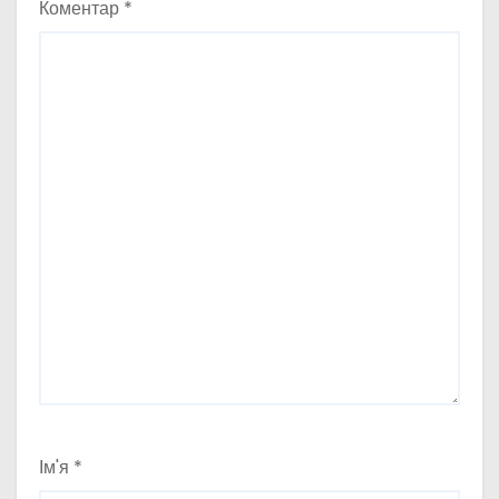
Коментар
*
Ім'я
*