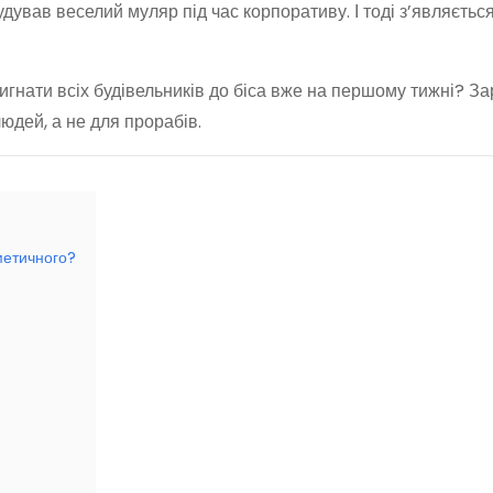
 будував веселий муляр під час корпоративу. І тоді з’являєтьс
 вигнати всіх будівельників до біса вже на першому тижні? За
юдей, а не для прорабів.
сметичного?