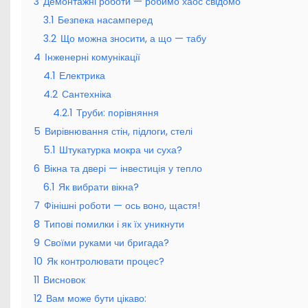
3
Демонтажні роботи — робимо хаос свідомо
3.1
Безпека насамперед
3.2
Що можна зносити, а що — табу
4
Інженерні комунікації
4.1
Електрика
4.2
Сантехніка
4.2.1
Труби: порівняння
5
Вирівнювання стін, підлоги, стелі
5.1
Штукатурка мокра чи суха?
6
Вікна та двері — інвестиція у тепло
6.1
Як вибрати вікна?
7
Фінішні роботи — ось воно, щастя!
8
Типові помилки і як їх уникнути
9
Своїми руками чи бригада?
10
Як контролювати процес?
11
Висновок
12
Вам може бути цікаво: