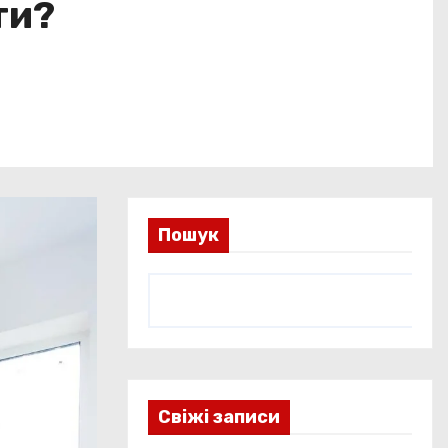
ти?
Пошук
Свіжі записи