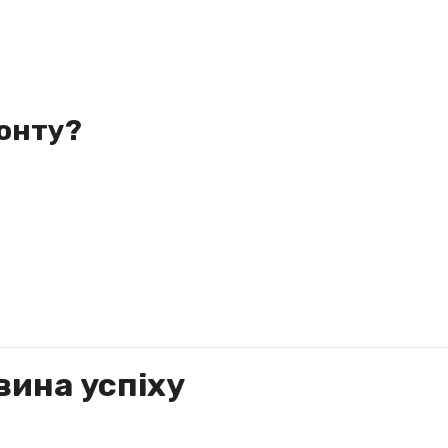
монту?
вина успіху