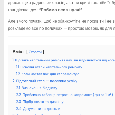
дряхає ще з радянських часів, а стіни криві так, ніби їх
грандіозна ідея:
“Робимо все з нуля!”
Але з чого почати, щоб не збанкрутіти, не посивіти і не
розкладемо все по поличках — простою мовою, як для л
Вміст
Сховати
1
Що таке капітальний ремонт і чим він відрізняється від ко
1.1
Основні етапи капітального ремонту
1.2
Коли настав час для капремонту?
2
Підготовчий етап — половина успіху
2.1
Визначення бюджету
2.2
Приблизна таблиця витрат на капремонт (грн за 1 м²)
2.3
Підбір стилю та дизайну
2.4
Документи та дозволи