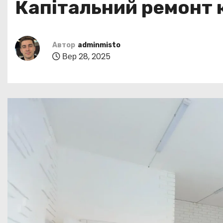
Капітальний ремонт 
у
Автор
adminmisto
Вер 28, 2025