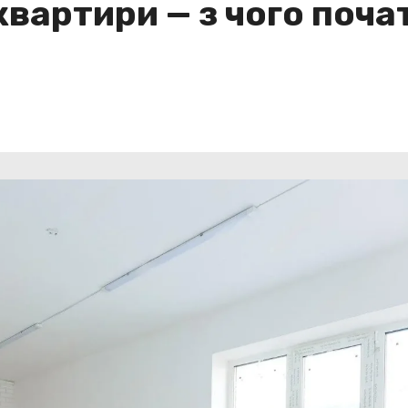
квартири — з чого поча