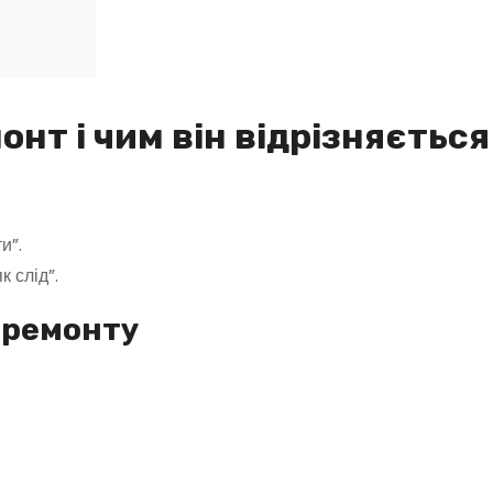
нт і чим він відрізняється
и”.
к слід”.
 ремонту