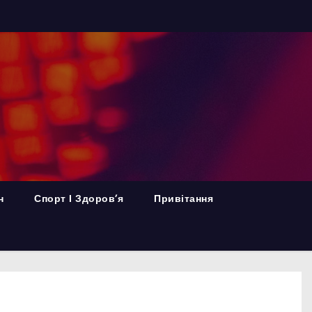
н
Спорт І Здоров’я
Привітання