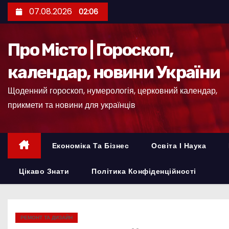
П
07.08.2026
02:06
е
р
Про Місто | Гороскоп,
е
й
календар, новини України
т
Щоденний гороскоп, нумерологія, церковний календар,
и
прикмети та новини для українців
д
о
к
Економіка Та Бізнес
Освіта І Наука
о
н
Цікаво Знати
Політика Конфіденційності
т
е
н
РЕМОНТ ТА ДИЗАЙН
т