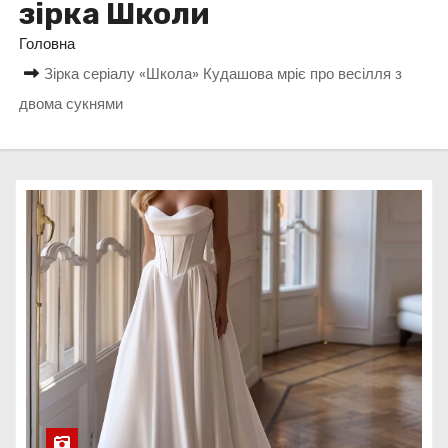
зірка Школи
у
Головна
Зірка серіалу «Школа» Кудашова мріє про весілля з
двома сукнями