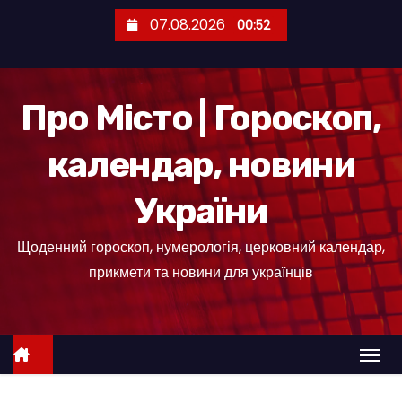
П
07.08.2026
00:52
е
р
е
Про Місто | Гороскоп,
й
т
календар, новини
и
д
України
о
к
Щоденний гороскоп, нумерологія, церковний календар,
о
прикмети та новини для українців
н
т
е
н
т