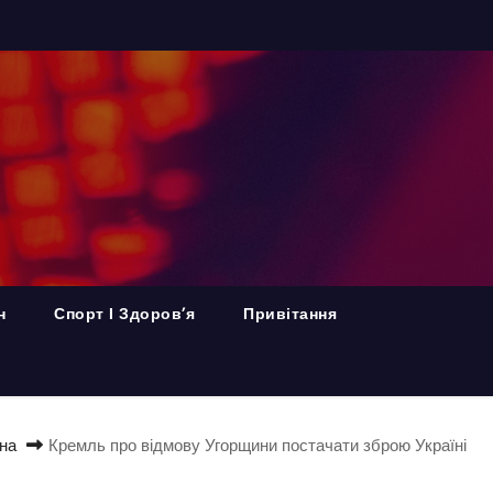
н
Спорт І Здоров’я
Привітання
на
Кремль про відмову Угорщини постачати зброю Україні