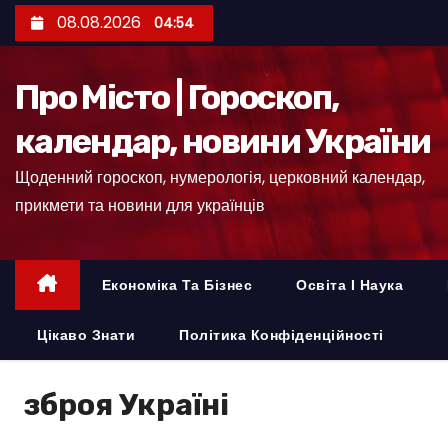
П
08.08.2026
04:54
е
р
Про Місто | Гороскоп,
е
й
календар, новини України
т
Щоденний гороскоп, нумерологія, церковний календар,
и
прикмети та новини для українців
д
о
к
Економіка Та Бізнес
Освіта І Наука
о
н
Цікаво Знати
Політика Конфіденційності
т
е
зброя Україні
н
т