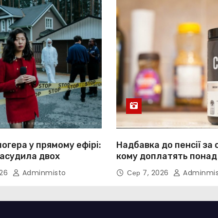
огера у прямому ефірі:
Надбавка до пенсії за 
засудила двох
кому доплатять понад
026
Adminmisto
Сер 7, 2026
Adminmis